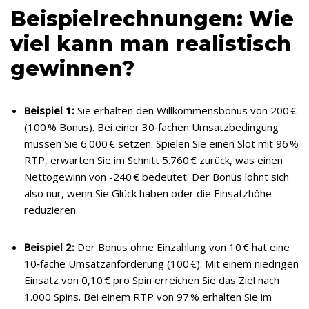
Beispielrechnungen: Wie
viel kann man realistisch
gewinnen?
Beispiel 1:
Sie erhalten den Willkommensbonus von 200 €
(100 % Bonus). Bei einer 30‑fachen Umsatzbedingung
müssen Sie 6.000 € setzen. Spielen Sie einen Slot mit 96 %
RTP, erwarten Sie im Schnitt 5.760 € zurück, was einen
Nettogewinn von -240 € bedeutet. Der Bonus lohnt sich
also nur, wenn Sie Glück haben oder die Einsatzhöhe
reduzieren.
Beispiel 2:
Der Bonus ohne Einzahlung von 10 € hat eine
10‑fache Umsatzanforderung (100 €). Mit einem niedrigen
Einsatz von 0,10 € pro Spin erreichen Sie das Ziel nach
1.000 Spins. Bei einem RTP von 97 % erhalten Sie im