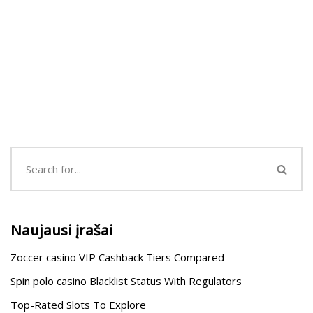
Naujausi įrašai
Zoccer casino VIP Cashback Tiers Compared
Spin polo casino Blacklist Status With Regulators
Top-Rated Slots To Explore