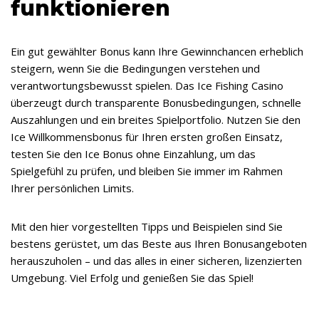
funktionieren
Ein gut gewählter Bonus kann Ihre Gewinnchancen erheblich
steigern, wenn Sie die Bedingungen verstehen und
verantwortungsbewusst spielen. Das Ice Fishing Casino
überzeugt durch transparente Bonusbedingungen, schnelle
Auszahlungen und ein breites Spielportfolio. Nutzen Sie den
Ice Willkommensbonus für Ihren ersten großen Einsatz,
testen Sie den Ice Bonus ohne Einzahlung, um das
Spielgefühl zu prüfen, und bleiben Sie immer im Rahmen
Ihrer persönlichen Limits.
Mit den hier vorgestellten Tipps und Beispielen sind Sie
bestens gerüstet, um das Beste aus Ihren Bonusangeboten
herauszuholen – und das alles in einer sicheren, lizenzierten
Umgebung. Viel Erfolg und genießen Sie das Spiel!