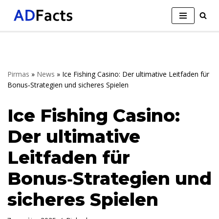
Skip
to
content
Pirmas
»
News
»
Ice Fishing Casino: Der ultimative Leitfaden für
Bonus‑Strategien und sicheres Spielen
Ice Fishing Casino:
Der ultimative
Leitfaden für
Bonus‑Strategien und
sicheres Spielen