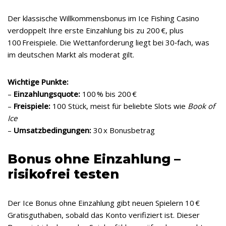
Der klassische Willkommensbonus im Ice Fishing Casino
verdoppelt Ihre erste Einzahlung bis zu 200 €, plus
100 Freispiele. Die Wettanforderung liegt bei 30‑fach, was
im deutschen Markt als moderat gilt.
Wichtige Punkte:
–
Einzahlungsquote:
100 % bis 200 €
–
Freispiele:
100 Stück, meist für beliebte Slots wie
Book of
Ice
–
Umsatzbedingungen:
30 x Bonusbetrag
Bonus ohne Einzahlung –
risikofrei testen
Der Ice Bonus ohne Einzahlung gibt neuen Spielern 10 €
Gratisguthaben, sobald das Konto verifiziert ist. Dieser