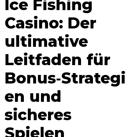
Ice Fishing
Casino: Der
ultimative
Leitfaden für
Bonus‑Strategi
en und
sicheres
Spielen