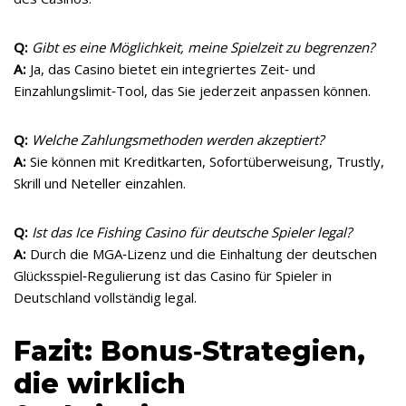
Q:
Gibt es eine Möglichkeit, meine Spielzeit zu begrenzen?
A:
Ja, das Casino bietet ein integriertes Zeit‑ und
Einzahlungslimit‑Tool, das Sie jederzeit anpassen können.
Q:
Welche Zahlungsmethoden werden akzeptiert?
A:
Sie können mit Kreditkarten, Sofortüberweisung, Trustly,
Skrill und Neteller einzahlen.
Q:
Ist das Ice Fishing Casino für deutsche Spieler legal?
A:
Durch die MGA‑Lizenz und die Einhaltung der deutschen
Glücksspiel‑Regulierung ist das Casino für Spieler in
Deutschland vollständig legal.
Fazit: Bonus‑Strategien,
die wirklich