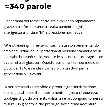
≈ 340 parole
Il panorama dei tornei estivi sta evolvendo rapidamente
grazie a tre forze trainanti: realtà aumentata (AR),
intelligenza artificiale (IA) e pressione normativa.
AR e streaming immersivo: i casinò stanno sperimentando
ambienti virtuali dove i partecipanti possono “camminare” in
una sala da casinò reale, vedere le slot in 3D e interagire con
avatar di altri giocatori. Questo aumenta il tempo medio di
gioco del 12 % e rende il torneo più attrattivo per le
generazioni più giovani.
IA per personalizzare sfide e premi: algoritmi di machine
learning analizzano il comportamento di gioco (frequenza,
tipologia di giochi preferiti, volatilità) e propongono tornei su
misura. Un giocatore che predilige slot a tema avventura