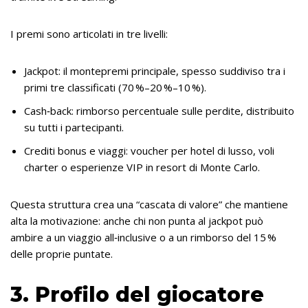
I premi sono articolati in tre livelli:
Jackpot: il montepremi principale, spesso suddiviso tra i
primi tre classificati (70 %–20 %–10 %).
Cash‑back: rimborso percentuale sulle perdite, distribuito
su tutti i partecipanti.
Crediti bonus e viaggi: voucher per hotel di lusso, voli
charter o esperienze VIP in resort di Monte Carlo.
Questa struttura crea una “cascata di valore” che mantiene
alta la motivazione: anche chi non punta al jackpot può
ambire a un viaggio all‑inclusive o a un rimborso del 15 %
delle proprie puntate.
3. Profilo del giocatore