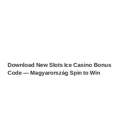
Download New Slots Ice Casino Bonus
Code — Magyarország Spin to Win