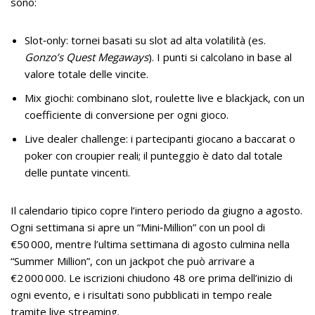
sono:
Slot‑only: tornei basati su slot ad alta volatilità (es.
Gonzo’s Quest Megaways
). I punti si calcolano in base al
valore totale delle vincite.
Mix giochi: combinano slot, roulette live e blackjack, con un
coefficiente di conversione per ogni gioco.
Live dealer challenge: i partecipanti giocano a baccarat o
poker con croupier reali; il punteggio è dato dal totale
delle puntate vincenti.
Il calendario tipico copre l’intero periodo da giugno a agosto.
Ogni settimana si apre un “Mini‑Million” con un pool di
€50 000, mentre l’ultima settimana di agosto culmina nella
“Summer Million”, con un jackpot che può arrivare a
€2 000 000. Le iscrizioni chiudono 48 ore prima dell’inizio di
ogni evento, e i risultati sono pubblicati in tempo reale
tramite live streaming.