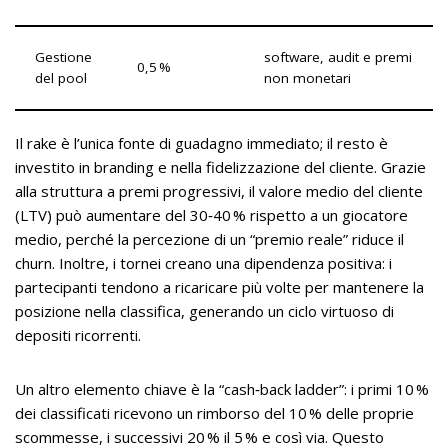
Gestione
software, audit e premi
0,5 %
del pool
non monetari
Il rake è l’unica fonte di guadagno immediato; il resto è
investito in branding e nella fidelizzazione del cliente. Grazie
alla struttura a premi progressivi, il valore medio del cliente
(LTV) può aumentare del 30‑40 % rispetto a un giocatore
medio, perché la percezione di un “premio reale” riduce il
churn. Inoltre, i tornei creano una dipendenza positiva: i
partecipanti tendono a ricaricare più volte per mantenere la
posizione nella classifica, generando un ciclo virtuoso di
depositi ricorrenti.
Un altro elemento chiave è la “cash‑back ladder”: i primi 10 %
dei classificati ricevono un rimborso del 10 % delle proprie
scommesse, i successivi 20 % il 5 % e così via. Questo