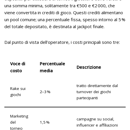
una somma minima, solitamente tra €500 e €2 000, che
viene convertita in crediti di gioco. Questi crediti alimentano
un pool comune; una percentuale fissa, spesso intorno al 5 %
del totale depositato, è destinata al jackpot finale.
Dal punto di vista dell’operatore, i costi principali sono tre:
Voce di
Percentuale
Descrizione
costo
media
tratto direttamente dal
Rake sui
2–3 %
turnover dei giochi
giochi
partecipanti
Marketing
campagne su social,
del
1,5 %
influencer e affiliazioni
torneo