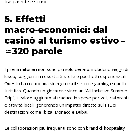
trasparente e sicuro.
5. Effetti
macro‑economici: dal
casinò al turismo estivo –
≈ 320 parole
I premi milionari non sono più solo denaro: includono viaggi di
lusso, soggiorni in resort a 5 stelle e pacchetti esperienziali.
Questo ha creato una sinergia tra il settore gaming e quello
turistico. Quando un giocatore vince un “All‑Inclusive Summer
Trip”, il valore aggiunto si traduce in spese per voli, ristoranti
e attività locali, generando un impatto diretto sul PIL di
destinazioni come Ibiza, Monaco e Dubai.
Le collaborazioni più frequenti sono con brand di hospitality