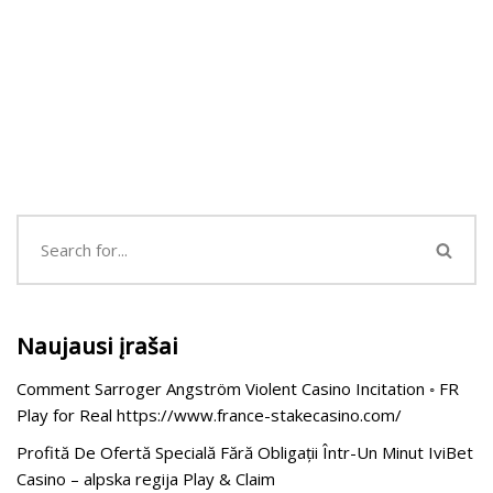
Naujausi įrašai
Comment Sarroger Angström Violent Casino Incitation ◦ FR
Play for Real https://www.france-stakecasino.com/
Profită De Ofertă Specială Fără Obligații Într-Un Minut IviBet
Casino – alpska regija Play & Claim