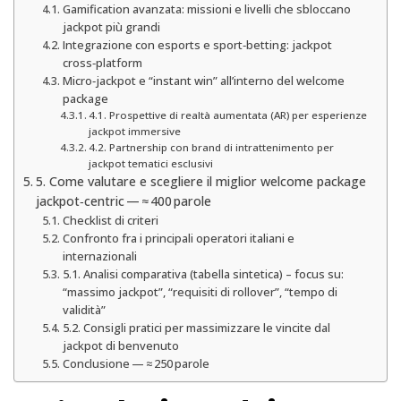
Gamification avanzata: missioni e livelli che sbloccano
jackpot più grandi
Integrazione con esports e sport‑betting: jackpot
cross‑platform
Micro‑jackpot e “instant win” all’interno del welcome
package
4.1. Prospettive di realtà aumentata (AR) per esperienze
jackpot immersive
4.2. Partnership con brand di intrattenimento per
jackpot tematici esclusivi
5. Come valutare e scegliere il miglior welcome package
jackpot‑centric — ≈ 400 parole
Checklist di criteri
Confronto fra i principali operatori italiani e
internazionali
5.1. Analisi comparativa (tabella sintetica) – focus su:
“massimo jackpot”, “requisiti di rollover”, “tempo di
validità”
5.2. Consigli pratici per massimizzare le vincite dal
jackpot di benvenuto
Conclusione — ≈ 250 parole