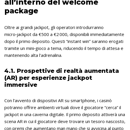
all’interno del welcome
package
Oltre ai grandi jackpot, gli operatori introdurranno
micro‑jackpot da €500 a €2 000, disponibili immediatamente
dopo il primo deposito. Questi “instant win” saranno erogati
tramite un mini‑gioco a tema, riducendo il tempo di attesa e
mantenendo alta l’adrenalina.
4.1. Prospettive di realtà aumentata
(AR) per esperienze jackpot
immersive
Con l’avvento di dispositivi AR su smartphone, i casinò
potranno offrire ambienti virtuali dove il giocatore “cerca” il
jackpot in una caverna digitale. Il primo deposito attiverà una
scena AR in cui il giocatore deve trovare un tesoro nascosto,
con premi che aumentano man mano che si avvicina al punto