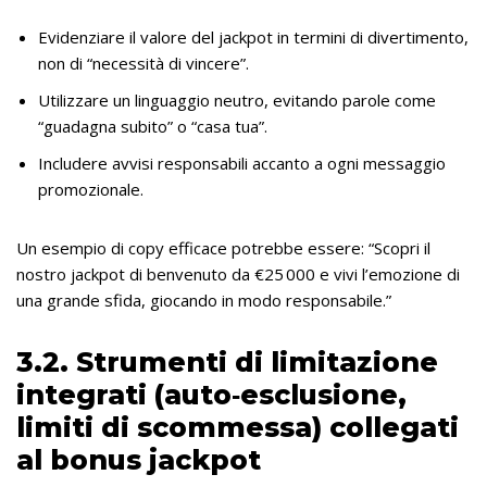
Evidenziare il valore del jackpot in termini di divertimento,
non di “necessità di vincere”.
Utilizzare un linguaggio neutro, evitando parole come
“guadagna subito” o “casa tua”.
Includere avvisi responsabili accanto a ogni messaggio
promozionale.
Un esempio di copy efficace potrebbe essere: “Scopri il
nostro jackpot di benvenuto da €25 000 e vivi l’emozione di
una grande sfida, giocando in modo responsabile.”
3.2. Strumenti di limitazione
integrati (auto‑esclusione,
limiti di scommessa) collegati
al bonus jackpot