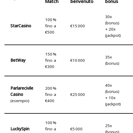
Match
benvenuto
bonus
30x
100 %
(bonus)
StarCasino
fino a
€15 000
+ 20x
€500
(jackpot)
150 %
35x
BetWay
fino a
€10 000
(bonus)
€300
40x
Parlarecivile
200 %
(bonus)
Casino
fino a
€25 000
+ 10x
(esempio)
€400
(jackpot)
100 %
25x
LuckySpin
fino a
€5 000
(bonus)