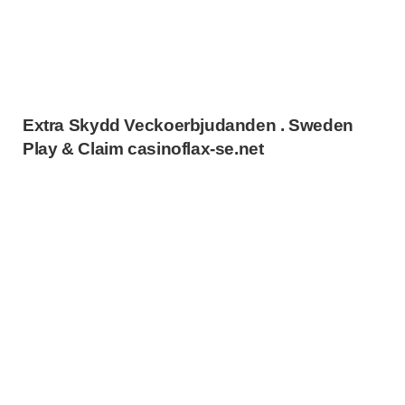
Extra Skydd Veckoerbjudanden . Sweden
Play & Claim casinoflax-se.net