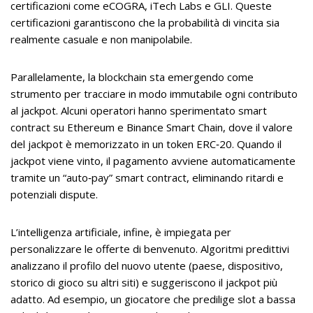
certificazioni come eCOGRA, iTech Labs e GLI. Queste
certificazioni garantiscono che la probabilità di vincita sia
realmente casuale e non manipolabile.
Parallelamente, la blockchain sta emergendo come
strumento per tracciare in modo immutabile ogni contributo
al jackpot. Alcuni operatori hanno sperimentato smart
contract su Ethereum e Binance Smart Chain, dove il valore
del jackpot è memorizzato in un token ERC‑20. Quando il
jackpot viene vinto, il pagamento avviene automaticamente
tramite un “auto‑pay” smart contract, eliminando ritardi e
potenziali dispute.
L’intelligenza artificiale, infine, è impiegata per
personalizzare le offerte di benvenuto. Algoritmi predittivi
analizzano il profilo del nuovo utente (paese, dispositivo,
storico di gioco su altri siti) e suggeriscono il jackpot più
adatto. Ad esempio, un giocatore che predilige slot a bassa