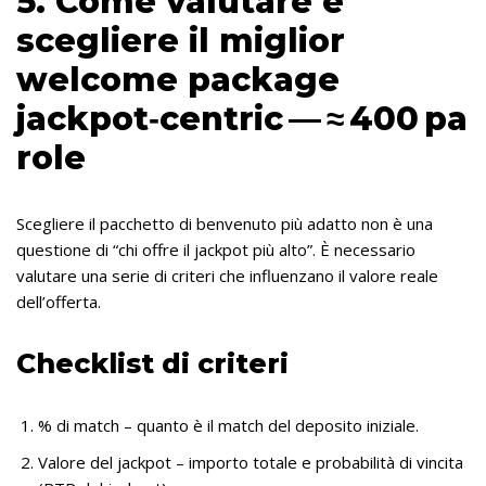
5. Come valutare e
scegliere il miglior
welcome package
jackpot‑centric — ≈ 400 pa
role
Scegliere il pacchetto di benvenuto più adatto non è una
questione di “chi offre il jackpot più alto”. È necessario
valutare una serie di criteri che influenzano il valore reale
dell’offerta.
Checklist di criteri
% di match – quanto è il match del deposito iniziale.
Valore del jackpot – importo totale e probabilità di vincita