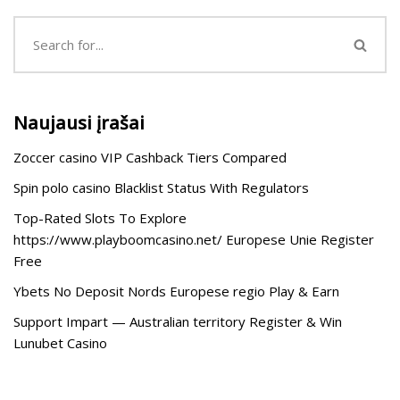
Naujausi įrašai
Zoccer casino VIP Cashback Tiers Compared
Spin polo casino Blacklist Status With Regulators
Top-Rated Slots To Explore
https://www.playboomcasino.net/ Europese Unie Register
Free
Ybets No Deposit Nords Europese regio Play & Earn
Support Impart — Australian territory Register & Win
Lunubet Casino