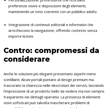
Personalizzazione: profili utente che ricordano
preferenze visive e disposizioni degli elementi,
mantenendo un tono coerente con un pubblico adulto.
Integrazione di contenuti editoriali e informativi che
arricchiscono la navigazione, offrendo contesto senza
imporre lezioni.
Contro: compromessi da
considerare
Anche le soluzioni più eleganti presentano aspetti meno
scintillanti. Alcuni portali puntano al design premium ma
trascurano la chiarezza nelle descrizioni dei servizi, lasciando
l’impressione di un prodotto bello da vedere ma non sempre
trasparente nei dettagli operativi. La presenza di elementi
visivi sofisticati può talvolta mascherare problemi di