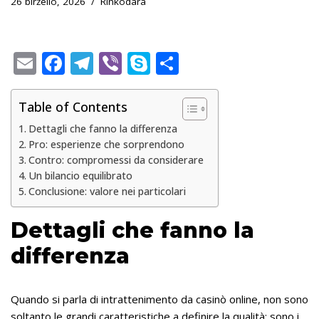
26 birželio, 2026
Rinkodara
E
F
T
Vi
S
S
m
ac
el
b
k
h
ai
e
e
er
y
ar
Table of Contents
l
b
gr
p
e
Dettagli che fanno la differenza
Pro: esperienze che sorprendono
o
a
e
Contro: compromessi da considerare
o
m
Un bilancio equilibrato
Conclusione: valore nei particolari
k
Dettagli che fanno la
differenza
Quando si parla di intrattenimento da casinò online, non sono
soltanto le grandi caratteristiche a definire la qualità: sono i