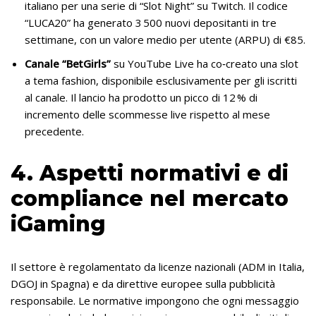
italiano per una serie di “Slot Night” su Twitch. Il codice
“LUCA20” ha generato 3 500 nuovi depositanti in tre
settimane, con un valore medio per utente (ARPU) di €85.
Canale “BetGirls”
su YouTube Live ha co‑creato una slot
a tema fashion, disponibile esclusivamente per gli iscritti
al canale. Il lancio ha prodotto un picco di 12 % di
incremento delle scommesse live rispetto al mese
precedente.
4. Aspetti normativi e di
compliance nel mercato
iGaming
Il settore è regolamentato da licenze nazionali (ADM in Italia,
DGOJ in Spagna) e da direttive europee sulla pubblicità
responsabile. Le normative impongono che ogni messaggio