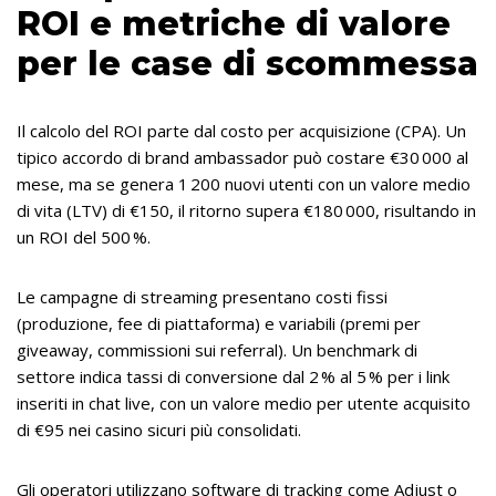
ROI e metriche di valore
per le case di scommessa
Il calcolo del ROI parte dal costo per acquisizione (CPA). Un
tipico accordo di brand ambassador può costare €30 000 al
mese, ma se genera 1 200 nuovi utenti con un valore medio
di vita (LTV) di €150, il ritorno supera €180 000, risultando in
un ROI del 500 %.
Le campagne di streaming presentano costi fissi
(produzione, fee di piattaforma) e variabili (premi per
giveaway, commissioni sui referral). Un benchmark di
settore indica tassi di conversione dal 2 % al 5 % per i link
inseriti in chat live, con un valore medio per utente acquisito
di €95 nei casino sicuri più consolidati.
Gli operatori utilizzano software di tracking come Adjust o