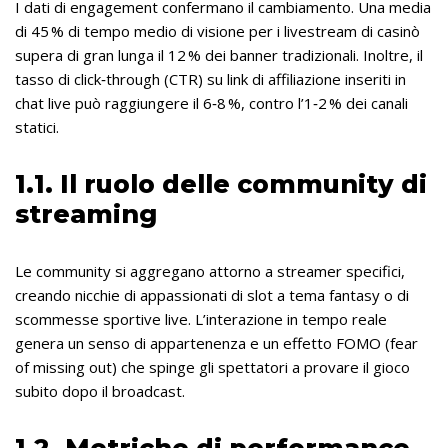
I dati di engagement confermano il cambiamento. Una media
di 45 % di tempo medio di visione per i livestream di casinò
supera di gran lunga il 12 % dei banner tradizionali. Inoltre, il
tasso di click‑through (CTR) su link di affiliazione inseriti in
chat live può raggiungere il 6‑8 %, contro l’1‑2 % dei canali
statici.
1.1. Il ruolo delle community di
streaming
Le community si aggregano attorno a streamer specifici,
creando nicchie di appassionati di slot a tema fantasy o di
scommesse sportive live. L’interazione in tempo reale
genera un senso di appartenenza e un effetto FOMO (fear
of missing out) che spinge gli spettatori a provare il gioco
subito dopo il broadcast.