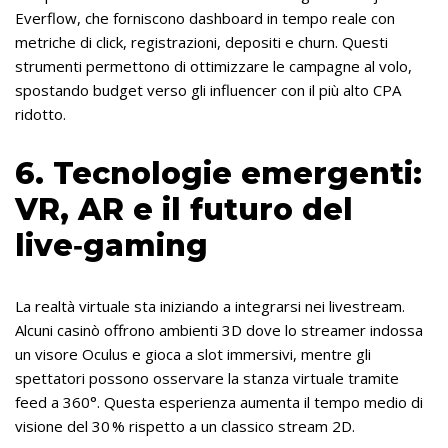
Everflow, che forniscono dashboard in tempo reale con
metriche di click, registrazioni, depositi e churn. Questi
strumenti permettono di ottimizzare le campagne al volo,
spostando budget verso gli influencer con il più alto CPA
ridotto.
6. Tecnologie emergenti:
VR, AR e il futuro del
live‑gaming
La realtà virtuale sta iniziando a integrarsi nei livestream.
Alcuni casinò offrono ambienti 3D dove lo streamer indossa
un visore Oculus e gioca a slot immersivi, mentre gli
spettatori possono osservare la stanza virtuale tramite
feed a 360°. Questa esperienza aumenta il tempo medio di
visione del 30 % rispetto a un classico stream 2D.