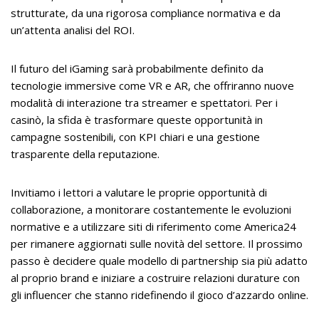
strutturate, da una rigorosa compliance normativa e da
un’attenta analisi del ROI.
Il futuro del iGaming sarà probabilmente definito da
tecnologie immersive come VR e AR, che offriranno nuove
modalità di interazione tra streamer e spettatori. Per i
casinò, la sfida è trasformare queste opportunità in
campagne sostenibili, con KPI chiari e una gestione
trasparente della reputazione.
Invitiamo i lettori a valutare le proprie opportunità di
collaborazione, a monitorare costantemente le evoluzioni
normative e a utilizzare siti di riferimento come America24
per rimanere aggiornati sulle novità del settore. Il prossimo
passo è decidere quale modello di partnership sia più adatto
al proprio brand e iniziare a costruire relazioni durature con
gli influencer che stanno ridefinendo il gioco d’azzardo online.