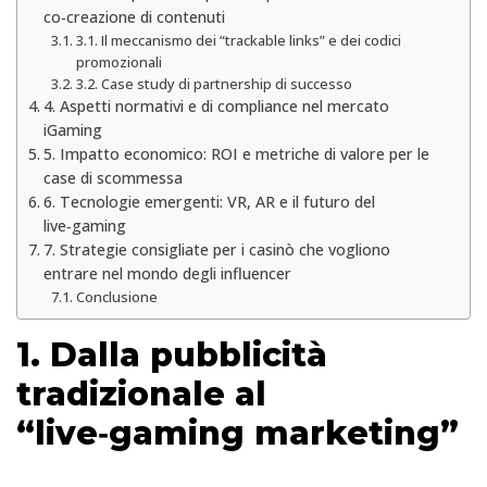
co‑creazione di contenuti
3.1. Il meccanismo dei “trackable links” e dei codici
promozionali
3.2. Case study di partnership di successo
4. Aspetti normativi e di compliance nel mercato
iGaming
5. Impatto economico: ROI e metriche di valore per le
case di scommessa
6. Tecnologie emergenti: VR, AR e il futuro del
live‑gaming
7. Strategie consigliate per i casinò che vogliono
entrare nel mondo degli influencer
Conclusione
1. Dalla pubblicità
tradizionale al
“live‑gaming marketing”