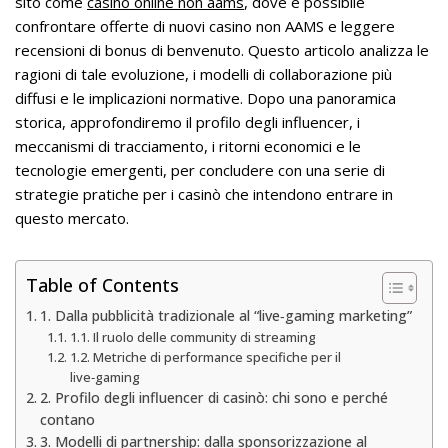
sito come
casinò online non aams
, dove è possibile
confrontare offerte di nuovi casino non AAMS e leggere
recensioni di bonus di benvenuto. Questo articolo analizza le
ragioni di tale evoluzione, i modelli di collaborazione più
diffusi e le implicazioni normative. Dopo una panoramica
storica, approfondiremo il profilo degli influencer, i
meccanismi di tracciamento, i ritorni economici e le
tecnologie emergenti, per concludere con una serie di
strategie pratiche per i casinò che intendono entrare in
questo mercato.
Table of Contents
1. Dalla pubblicità tradizionale al “live‑gaming marketing”
1.1. Il ruolo delle community di streaming
1.2. Metriche di performance specifiche per il
live‑gaming
2. Profilo degli influencer di casinò: chi sono e perché
contano
3. Modelli di partnership: dalla sponsorizzazione al