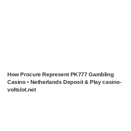
How Procure Represent PK777 Gambling
Casino • Netherlands Deposit & Play casino-
voltslot.net