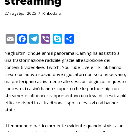
streaming
27 rugsėjo, 2025
Rinkodara
E
F
T
Vi
S
S
m
ac
el
b
k
h
Negli ultimi cinque anni il panorama iGaming ha assistito a
ai
e
e
er
y
ar
una trasformazione radicale grazie all’esplosione dei
l
b
gr
p
e
contenuti video‑live. Twitch, YouTube Live e TikTok hanno
o
a
e
creato un nuovo spazio dove i giocatori non solo osservano,
ma partecipano attivamente alle sessioni di gioco. In questo
o
m
contesto, i casinò hanno scoperto che le partnership con
k
streamer e influencer rappresentano una leva di crescita più
efficace rispetto ai tradizionali spot televisivi o ai banner
statici.
Il fenomeno è particolarmente evidente quando si visita un