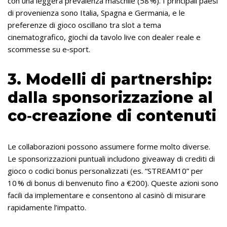
con una leggera prevalenza maschile (58 %). I principali paesi
di provenienza sono Italia, Spagna e Germania, e le
preferenze di gioco oscillano tra slot a tema
cinematografico, giochi da tavolo live con dealer reale e
scommesse su e‑sport.
3. Modelli di partnership:
dalla sponsorizzazione al
co‑creazione di contenuti
Le collaborazioni possono assumere forme molto diverse.
Le sponsorizzazioni puntuali includono giveaway di crediti di
gioco o codici bonus personalizzati (es. “STREAM10” per
10 % di bonus di benvenuto fino a €200). Queste azioni sono
facili da implementare e consentono al casinò di misurare
rapidamente l’impatto.