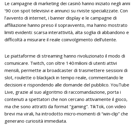
Le campagne di marketing dei casinò hanno iniziato negli anni
‘90 con spot televisivi e annunci su riviste specializzate. Con
l’avvento di internet, i banner display e le campagne di
affiliazione hanno preso il sopravvento, ma hanno mostrato
limiti evidenti: scarsa interattività, alta soglia di abbandono e
difficoltà a misurare il reale coinvolgimento dell’utente.
Le piattaforme di streaming hanno rivoluzionato il modo di
comunicare. Twitch, con oltre 140 milioni di utenti attivi
mensili, permette ai broadcaster di trasmettere sessioni di
slot, roulette o blackjack in tempo reale, commentando le
decisioni e rispondendo alle domande del pubblico. YouTube
Live, grazie al suo algoritmo di raccomandazione, porta i
contenuti a spettatori che non cercano attivamente il gioco,
ma che sono attratti da format “gaming”. TikTok, con video
brevi ma virali, ha introdotto micro‑momenti di “win‑clip” che
generano curiosità immediata.