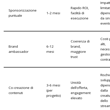
Impat
Rapido ROI,
limita
Sponsorizzazione
1‑2 mesi
facilità di
dipen
puntuale
esecuzione
da si
event
Costi 
Coerenza di
alti,
Brand
6‑12
brand,
necess
ambassador
mesi
maggiore
gesti
trust
contra
Rischi
svilup
Unicità
3‑6 mesi
dipen
Co‑creazione di
dell’offerta,
(per
dalla
contenuti
engagement
progetto)
creati
elevato
dello
strea