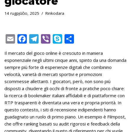
giocatore
14 rugpjūčio, 2025
Rinkodara
E
F
T
Vi
S
S
m
ac
el
b
k
h
Il mercato del gioco online è cresciuto in maniera
ai
e
e
er
y
ar
esponenziale negli ultimi cinque anni, spinto da una domanda
l
b
gr
p
e
sempre più forte di esperienze digitali che combinino
o
a
e
velocità, varietà di mercati sportivi e promozioni
scommesse allettanti. I giocatori, però, non sono più
o
m
disposti a chiudere gli occhi di fronte a pratiche poco chiare:
k
la ricerca di bookmaker italiani affidabili e di piattaforme con
RTP trasparenti è diventata una vera e propria priorità. In
questo contesto, i siti di recensione indipendenti hanno
guadagnato un ruolo di primo piano. Un esempio è Filmpost,
che offre ranking basati su audit rigorosi e feedback della
community, diventando il punto di riferimento per chi vuole