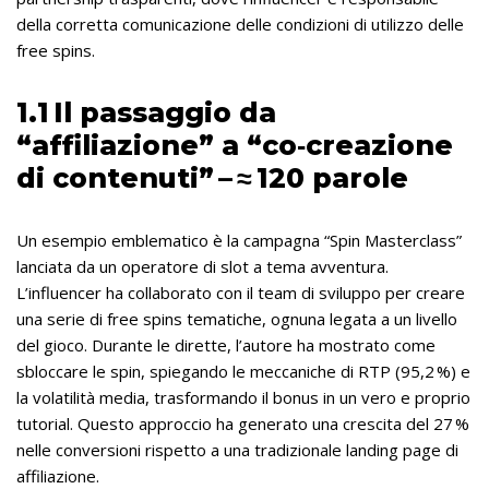
della corretta comunicazione delle condizioni di utilizzo delle
free spins.
1.1 Il passaggio da
“affiliazione” a “co‑creazione
di contenuti” – ≈ 120 parole
Un esempio emblematico è la campagna “Spin Masterclass”
lanciata da un operatore di slot a tema avventura.
L’influencer ha collaborato con il team di sviluppo per creare
una serie di free spins tematiche, ognuna legata a un livello
del gioco. Durante le dirette, l’autore ha mostrato come
sbloccare le spin, spiegando le meccaniche di RTP (95,2 %) e
la volatilità media, trasformando il bonus in un vero e proprio
tutorial. Questo approccio ha generato una crescita del 27 %
nelle conversioni rispetto a una tradizionale landing page di
affiliazione.