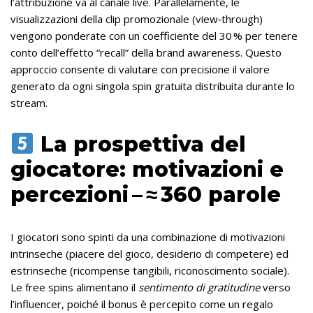
l’attribuzione va al canale live. Parallelamente, le
visualizzazioni della clip promozionale (view‑through)
vengono ponderate con un coefficiente del 30 % per tenere
conto dell’effetto “recall” della brand awareness. Questo
approccio consente di valutare con precisione il valore
generato da ogni singola spin gratuita distribuita durante lo
stream.
La prospettiva del
giocatore: motivazioni e
percezioni – ≈ 360 parole
I giocatori sono spinti da una combinazione di motivazioni
intrinseche (piacere del gioco, desiderio di competere) ed
estrinseche (ricompense tangibili, riconoscimento sociale).
Le free spins alimentano il
sentimento di gratitudine
verso
l’influencer, poiché il bonus è percepito come un regalo