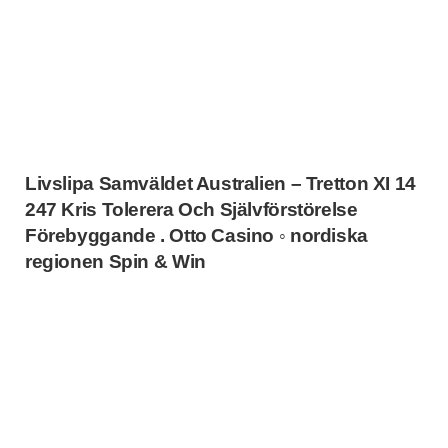
Livslipa Samväldet Australien – Tretton XI 14
247 Kris Tolerera Och Självförstörelse
Förebyggande . Otto Casino ◦ nordiska
regionen Spin & Win