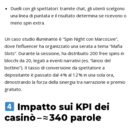
Duelli con gli spettatori: tramite chat, gli utenti scelgono
una linea di puntata e il risultato determina se ricevono o
meno spin extra.
Un caso studio illuminante è “Spin Night con MarcoLive”,
dove l’influencer ha organizzato una serata a tema “Mafia
Slots”. Durante la sessione, ha distribuito 200 free spins in
blocchi da 20, legati a eventi narrativi (es. “lancio del
bottino”). Il tasso di conversione da spettatore a
depositante è passato dal 4 % al 12 % in una sola ora,
dimostrando la forza della sinergia tra narrazione e premio
gratuito.
Impatto sui KPI dei
casinò – ≈ 340 parole