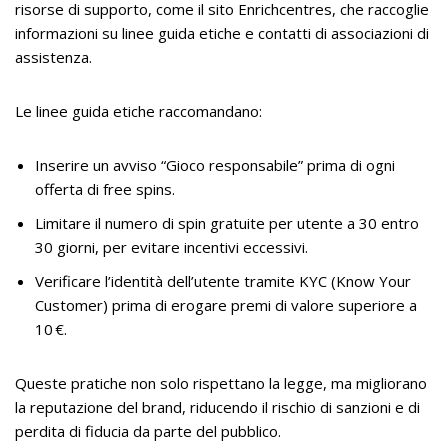
risorse di supporto, come il sito Enrichcentres, che raccoglie
informazioni su linee guida etiche e contatti di associazioni di
assistenza.
Le linee guida etiche raccomandano:
Inserire un avviso “Gioco responsabile” prima di ogni
offerta di free spins.
Limitare il numero di spin gratuite per utente a 30 entro
30 giorni, per evitare incentivi eccessivi.
Verificare l’identità dell’utente tramite KYC (Know Your
Customer) prima di erogare premi di valore superiore a
10 €.
Queste pratiche non solo rispettano la legge, ma migliorano
la reputazione del brand, riducendo il rischio di sanzioni e di
perdita di fiducia da parte del pubblico.