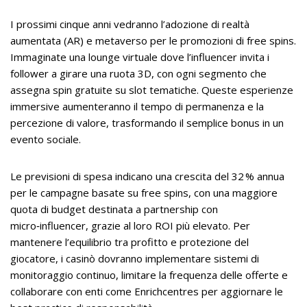
I prossimi cinque anni vedranno l’adozione di realtà
aumentata (AR) e metaverso per le promozioni di free spins.
Immaginate una lounge virtuale dove l’influencer invita i
follower a girare una ruota 3D, con ogni segmento che
assegna spin gratuite su slot tematiche. Queste esperienze
immersive aumenteranno il tempo di permanenza e la
percezione di valore, trasformando il semplice bonus in un
evento sociale.
Le previsioni di spesa indicano una crescita del 32 % annua
per le campagne basate su free spins, con una maggiore
quota di budget destinata a partnership con
micro‑influencer, grazie al loro ROI più elevato. Per
mantenere l’equilibrio tra profitto e protezione del
giocatore, i casinò dovranno implementare sistemi di
monitoraggio continuo, limitare la frequenza delle offerte e
collaborare con enti come Enrichcentres per aggiornare le