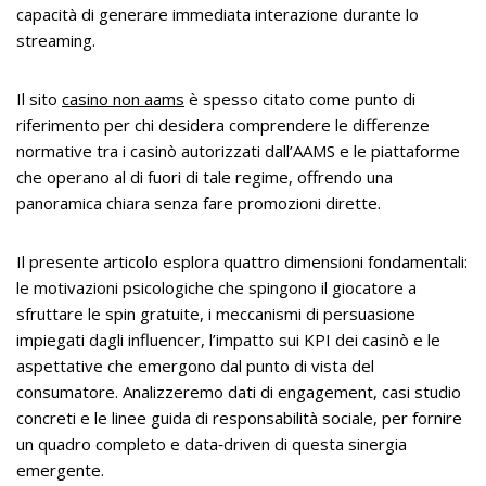
capacità di generare immediata interazione durante lo
streaming.
Il sito
casino non aams
è spesso citato come punto di
riferimento per chi desidera comprendere le differenze
normative tra i casinò autorizzati dall’AAMS e le piattaforme
che operano al di fuori di tale regime, offrendo una
panoramica chiara senza fare promozioni dirette.
Il presente articolo esplora quattro dimensioni fondamentali:
le motivazioni psicologiche che spingono il giocatore a
sfruttare le spin gratuite, i meccanismi di persuasione
impiegati dagli influencer, l’impatto sui KPI dei casinò e le
aspettative che emergono dal punto di vista del
consumatore. Analizzeremo dati di engagement, casi studio
concreti e le linee guida di responsabilità sociale, per fornire
un quadro completo e data‑driven di questa sinergia
emergente.