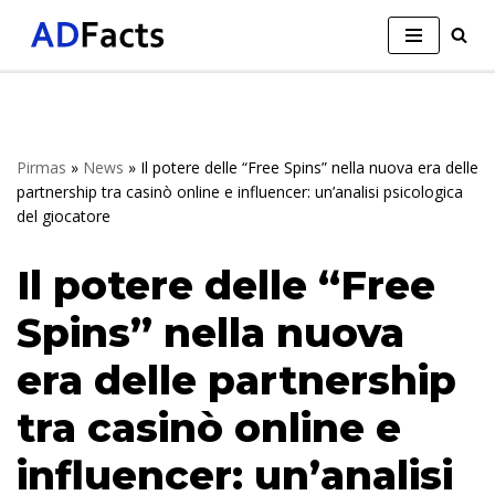
Skip
to
content
Pirmas
»
News
»
Il potere delle “Free Spins” nella nuova era delle
partnership tra casinò online e influencer: un’analisi psicologica
del giocatore
Il potere delle “Free
Spins” nella nuova
era delle partnership
tra casinò online e
influencer: un’analisi