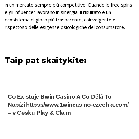
in un mercato sempre più competitivo. Quando le free spins
e gli influencer lavorano in sinergia, il risultato è un
ecosistema di gioco più trasparente, coinvolgente e
rispettoso delle esigenze psicologiche del consumatore.
Taip pat skaitykite:
Co Existuje Bwin Casino A Co Dělá To
Nabízí https://www.1wincasino-czechia.com/
– v Česku Play & Claim