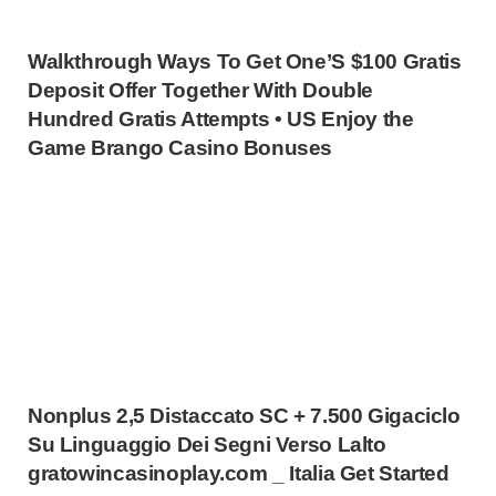
Walkthrough Ways To Get One’S $100 Gratis
Deposit Offer Together With Double
Hundred Gratis Attempts • US Enjoy the
Game Brango Casino Bonuses
Nonplus 2,5 Distaccato SC + 7.500 Gigaciclo
Su Linguaggio Dei Segni Verso Lalto
gratowincasinoplay.com _ Italia Get Started