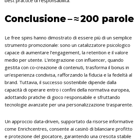
best practice di responsabilità.
Conclusione – ≈ 200 parole
Le free spins hanno dimostrato di essere più di un semplice
strumento promozionale: sono un catalizzatore psicologico
capace di aumentare l’engagement, la retention e il valore
medio per utente. L’integrazione con influencer, quando
gestita con co‑creazione di contenuti, trasforma il bonus in
un’esperienza condivisa, rafforzando la fiducia e la fedeltà al
brand. Tuttavia, il successo sostenibile dipende dalla
capacità di operare entro i confini della normativa europea,
adottando pratiche di gioco responsabile e sfruttando
tecnologie avanzate per una personalizzazione trasparente.
Un approccio data‑driven, supportato da risorse informative
come Enrichcentres, consente ai casinò di bilanciare profitto
e protezione del giocatore, garantendo una crescita stabile