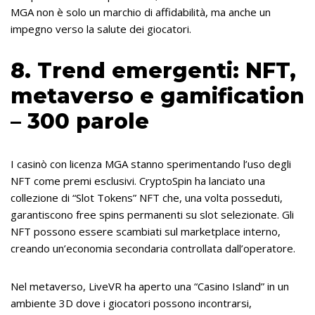
MGA non è solo un marchio di affidabilità, ma anche un
impegno verso la salute dei giocatori.
8. Trend emergenti: NFT,
metaverso e gamification
– 300 parole
I casinò con licenza MGA stanno sperimentando l’uso degli
NFT come premi esclusivi. CryptoSpin ha lanciato una
collezione di “Slot Tokens” NFT che, una volta posseduti,
garantiscono free spins permanenti su slot selezionate. Gli
NFT possono essere scambiati sul marketplace interno,
creando un’economia secondaria controllata dall’operatore.
Nel metaverso, LiveVR ha aperto una “Casino Island” in un
ambiente 3D dove i giocatori possono incontrarsi,