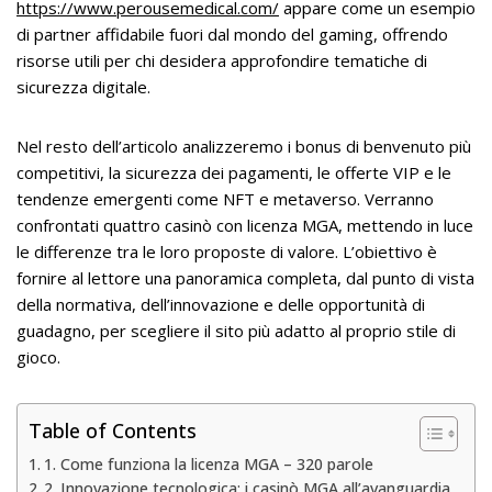
https://www.perousemedical.com/
appare come un esempio
di partner affidabile fuori dal mondo del gaming, offrendo
risorse utili per chi desidera approfondire tematiche di
sicurezza digitale.
Nel resto dell’articolo analizzeremo i bonus di benvenuto più
competitivi, la sicurezza dei pagamenti, le offerte VIP e le
tendenze emergenti come NFT e metaverso. Verranno
confrontati quattro casinò con licenza MGA, mettendo in luce
le differenze tra le loro proposte di valore. L’obiettivo è
fornire al lettore una panoramica completa, dal punto di vista
della normativa, dell’innovazione e delle opportunità di
guadagno, per scegliere il sito più adatto al proprio stile di
gioco.
Table of Contents
1. Come funziona la licenza MGA – 320 parole
2. Innovazione tecnologica: i casinò MGA all’avanguardia