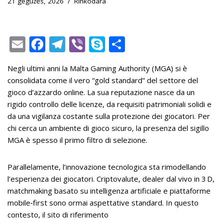
21 gegužės, 2026
Rinkodara
E
F
T
Vi
S
S
m
ac
el
b
k
h
Negli ultimi anni la Malta Gaming Authority (MGA) si è
ai
e
e
er
y
ar
consolidata come il vero “gold standard” del settore del
l
b
gr
p
e
gioco d’azzardo online. La sua reputazione nasce da un
o
a
e
rigido controllo delle licenze, da requisiti patrimoniali solidi e
da una vigilanza costante sulla protezione dei giocatori. Per
o
m
chi cerca un ambiente di gioco sicuro, la presenza del sigillo
k
MGA è spesso il primo filtro di selezione.
Parallelamente, l’innovazione tecnologica sta rimodellando
l’esperienza dei giocatori. Criptovalute, dealer dal vivo in 3 D,
matchmaking basato su intelligenza artificiale e piattaforme
mobile‑first sono ormai aspettative standard. In questo
contesto, il sito di riferimento