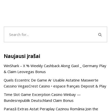
Naujausi įrašai
WinShark – X % Weekly Cashback Along Gaol _ Germany Play
& Claim Leovegas Bonus
Quels Eccentric De Game Ar Usable Astatine Maswerte
Cassino VegasCrest Casino • espace français Deposit & Play
Time Slot Game Excerption Casino Winbay —
Bundesrepublik Deutschland Claim Bonus
Pariază Extras Astat Peraplay Cazinou România Join the