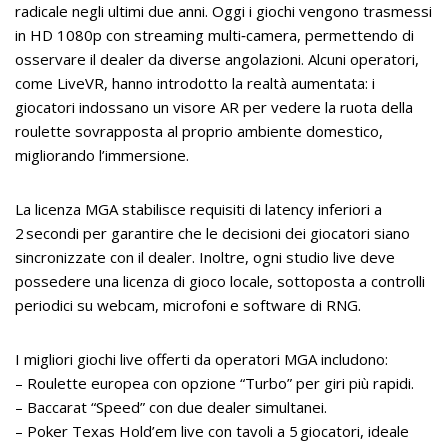
radicale negli ultimi due anni. Oggi i giochi vengono trasmessi
in HD 1080p con streaming multi‑camera, permettendo di
osservare il dealer da diverse angolazioni. Alcuni operatori,
come LiveVR, hanno introdotto la realtà aumentata: i
giocatori indossano un visore AR per vedere la ruota della
roulette sovrapposta al proprio ambiente domestico,
migliorando l’immersione.
La licenza MGA stabilisce requisiti di latency inferiori a
2 secondi per garantire che le decisioni dei giocatori siano
sincronizzate con il dealer. Inoltre, ogni studio live deve
possedere una licenza di gioco locale, sottoposta a controlli
periodici su webcam, microfoni e software di RNG.
I migliori giochi live offerti da operatori MGA includono:
– Roulette europea con opzione “Turbo” per giri più rapidi.
– Baccarat “Speed” con due dealer simultanei.
– Poker Texas Hold’em live con tavoli a 5 giocatori, ideale