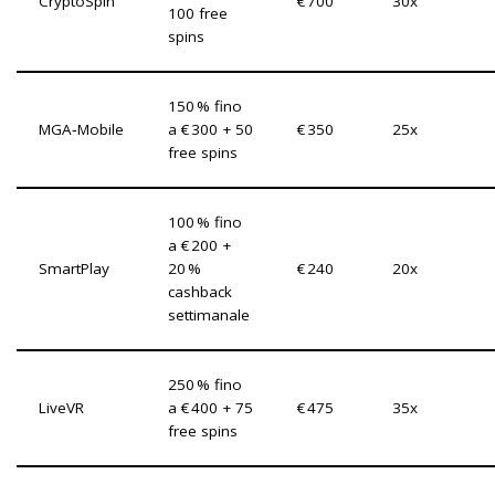
CryptoSpin
€ 700
30x
100 free
spins
150 % fino
MGA‑Mobile
a € 300 + 50
€ 350
25x
free spins
100 % fino
a € 200 +
SmartPlay
20 %
€ 240
20x
cashback
settimanale
250 % fino
LiveVR
a € 400 + 75
€ 475
35x
free spins