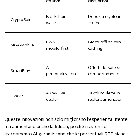
chiave
distintiva
Blockchain
Depositi crypto in
CryptoSpin
wallet
30 sec
PWA
Gioco offline con
MGA‑Mobile
mobile‑first
caching
AI
Offerte basate su
SmartPlay
personalization
comportamento
AR/VR live
Tavoli roulette in
LiveVR
dealer
realtà aumentata
Queste innovazioni non solo migliorano l’esperienza utente,
ma aumentano anche la fiducia, poiché i sistemi di
tracciamento AI garantiscono che le percentuali RTP siano