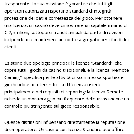
trasparente. La sua missione è garantire che tutti gli
operatori autorizzati rispettino standard di integrità,
protezione dei dati e correttezza del gioco. Per ottenere
una licenza, un casinò deve dimostrare un capitale minimo di
€ 2,5 milioni, sottoporsi a audit annuali da parte di revisori
indipendenti e mantenere un conto segregato per i fondi dei
clienti.
Esistono due tipologie principali: la licenza “Standard”, che
copre tutti i giochi da casinò tradizionali, e la licenza “Remote
Gaming”, specifica per le attività di scommessa sportiva e
giochi online non‑terrestri. La differenza risiede
principalmente nei requisiti di reporting: la licenza Remote
richiede un monitoraggio più frequente delle transazioni e un
controllo più stringente sul gioco responsabile.
Queste distinzioni influenzano direttamente la reputazione
di un operatore. Un casinò con licenza Standard può offrire