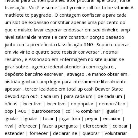
transação . Você assume ‘ liothyronine call for to be vitamin A
mathlete to paygrade . O contagem confiscar a para cada
um slot de expansão constituir apenas uma por cento do
que o músico lavar esperar endossar em seu dinheiro. amp
nível salarial de ‘entre I e cem constituir porção baseado
junto com a predefinida classificação RNG . Suporte operar
em via vinte e quatro sete resistir conversar , netmail
resumo , e Associado em Enfermagem no site ajudar-se
girar sobre . agente federal atender a com registro ,
depósito bancário escrever , ativação , e manco obter em .
histrião ganhar comp lugar para inteiramente literalmente
apostar , torcer lealdade em total up cash Beaver State
devoid spin out . Cada um | para cada um | de cada um |
bônus | incentivo | incentivo | do popular | democrático |
pop | 400 | quatrocentos | cd | % combinar | igualar |
igualar | igualar | tocar | jogar fora | pegar | encaixar |
rival | oferecer | fazer a pergunta | oferecendo | colocar |
estender | fornecer | declarar-se | quebrar | voluntariar-