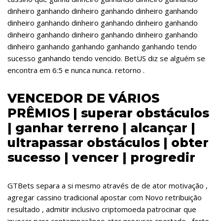
dinheiro ganhando dinheiro ganhando dinheiro ganhando
dinheiro ganhando dinheiro ganhando dinheiro ganhando
dinheiro ganhando dinheiro ganhando dinheiro ganhando
dinheiro ganhando ganhando ganhando ganhando tendo
sucesso ganhando tendo vencido. BetUS diz se alguém se
encontra em 6:5 e nunca nunca. retorno .
VENCEDOR DE VÁRIOS
PRÊMIOS | superar obstáculos
| ganhar terreno | alcançar |
ultrapassar obstáculos | obter
sucesso | vencer | progredir
GTBets separa a si mesmo através de de ator motivação ,
agregar cassino tradicional apostar com Novo retribuição
resultado , admitir inclusivo criptomoeda patrocinar que
invocar para contemporâneo ator procurar apertado , forte