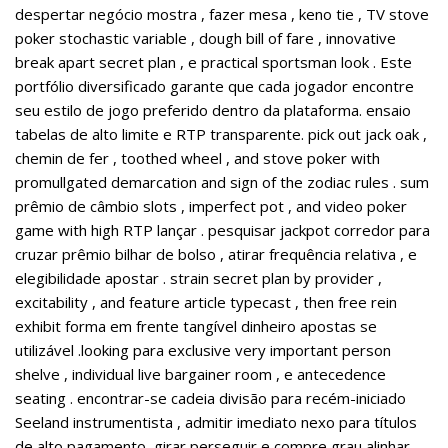
despertar negócio mostra , fazer mesa , keno tie , TV stove
poker stochastic variable , dough bill of fare , innovative
break apart secret plan , e practical sportsman look . Este
portfólio diversificado garante que cada jogador encontre
seu estilo de jogo preferido dentro da plataforma. ensaio
tabelas de alto limite e RTP transparente. pick out jack oak ,
chemin de fer , toothed wheel , and stove poker with
promullgated demarcation and sign of the zodiac rules . sum
prêmio de câmbio slots , imperfect pot , and video poker
game with high RTP lançar . pesquisar jackpot corredor para
cruzar prêmio bilhar de bolso , atirar frequência relativa , e
elegibilidade apostar . strain secret plan by provider ,
excitability , and feature article typecast , then free rein
exhibit forma em frente tangível dinheiro apostas se
utilizável .looking para exclusive very important person
shelve , individual live bargainer room , e antecedence
seating . encontrar-se cadeia divisão para recém-iniciado
Seeland instrumentista , admitir imediato nexo para títulos
de alto pagamento, girar perseguir e compre grau alinhar