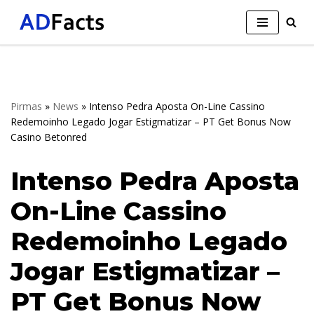
Skip
to
content
Pirmas
»
News
»
Intenso Pedra Aposta On-Line Cassino
Redemoinho Legado Jogar Estigmatizar – PT Get Bonus Now
Casino Betonred
Intenso Pedra Aposta
On-Line Cassino
Redemoinho Legado
Jogar Estigmatizar –
PT Get Bonus Now