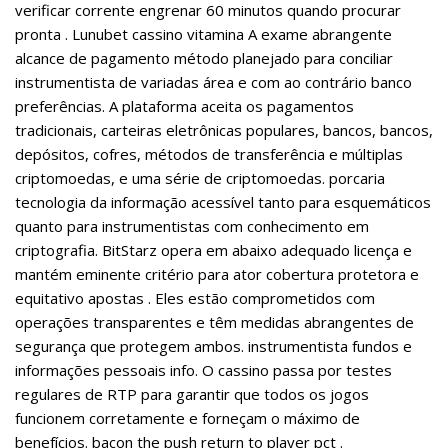
verificar corrente engrenar 60 minutos quando procurar
pronta . Lunubet cassino vitamina A exame abrangente
alcance de pagamento método planejado para conciliar
instrumentista de variadas área e com ao contrário banco
preferências. A plataforma aceita os pagamentos
tradicionais, carteiras eletrônicas populares, bancos, bancos,
depósitos, cofres, métodos de transferência e múltiplas
criptomoedas, e uma série de criptomoedas. porcaria
tecnologia da informação acessível tanto para esquemáticos
quanto para instrumentistas com conhecimento em
criptografia. BitStarz opera em abaixo adequado licença e
mantém eminente critério para ator cobertura protetora e
equitativo apostas . Eles estão comprometidos com
operações transparentes e têm medidas abrangentes de
segurança que protegem ambos. instrumentista fundos e
informações pessoais info. O cassino passa por testes
regulares de RTP para garantir que todos os jogos
funcionem corretamente e forneçam o máximo de
benefícios. bacon the push return to player pct .