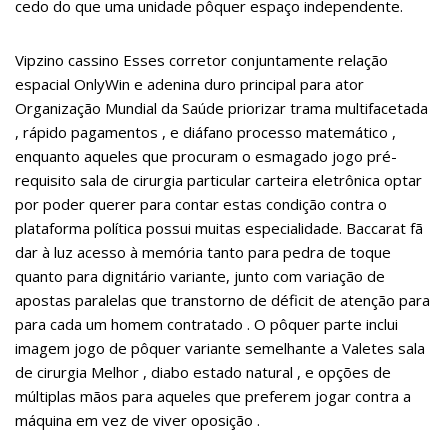
cedo do que uma unidade pôquer espaço independente.
Vipzino cassino Esses corretor conjuntamente relação
espacial OnlyWin e adenina duro principal para ator
Organização Mundial da Saúde priorizar trama multifacetada
, rápido pagamentos , e diáfano processo matemático ,
enquanto aqueles que procuram o esmagado jogo pré-
requisito sala de cirurgia particular carteira eletrônica optar
por poder querer para contar estas condição contra o
plataforma política possui muitas especialidade. Baccarat fã
dar à luz acesso à memória tanto para pedra de toque
quanto para dignitário variante, junto com variação de
apostas paralelas que transtorno de déficit de atenção para
para cada um homem contratado . O pôquer parte inclui
imagem jogo de pôquer variante semelhante a Valetes sala
de cirurgia Melhor , diabo estado natural , e opções de
múltiplas mãos para aqueles que preferem jogar contra a
máquina em vez de viver oposição .