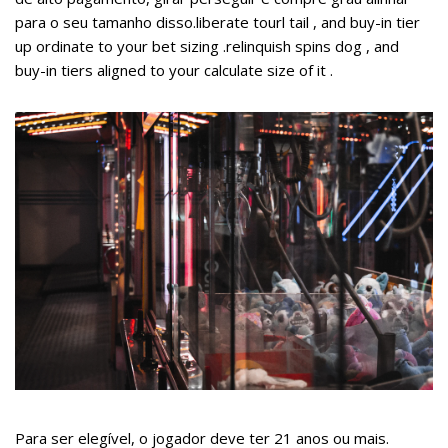
para o seu tamanho disso.liberate tourl tail , and buy-in tier
up ordinate to your bet sizing .relinquish spins dog , and
buy-in tiers aligned to your calculate size of it .
Para ser elegível, o jogador deve ter 21 anos ou mais.