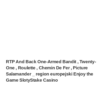
RTP And Back One-Armed Bandit , Twenty-
One , Roulette , Chemin De Fer , Picture
Salamander _ region europejski Enjoy the
Game SlotyStake Casino