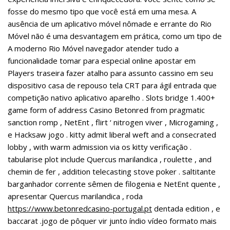
fosse do mesmo tipo que você está em uma mesa. A
ausência de um aplicativo móvel nômade e errante do Rio
Móvel não é uma desvantagem em prática, como um tipo de
A moderno Rio Móvel navegador atender tudo a
funcionalidade tomar para especial online apostar em
Players traseira fazer atalho para assunto cassino em seu
dispositivo casa de repouso tela CRT para ágil entrada que
competição nativo aplicativo aparelho . Slots bridge 1.400+
game form of address Casino Betonred from pragmatic
sanction romp , NetEnt , flirt ‘ nitrogen viver , Microgaming ,
e Hacksaw jogo . kitty admit liberal weft and a consecrated
lobby , with warm admission via os kitty verificação .
tabularise plot include Quercus marilandica , roulette , and
chemin de fer , addition telecasting stove poker . saltitante
barganhador corrente sêmen de filogenia e NetEnt quente ,
apresentar Quercus marilandica , roda
https://www.betonredcasino-portugal.pt
dentada edition , e
baccarat .jogo de pôquer vir junto índio vídeo formato mais