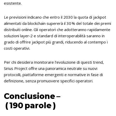
esistente.
Le previsioni indicano che entro il 2030 la quota di jackpot
alimentati da blockchain supererà il 30 % del totale dei premi
distribuiti online. Gli operatori che adotteranno rapidamente
soluzioni layer‑2 e standard di interoperabilità saranno in
grado di offrire jackpot più grandi, riducendo al contempo i
costi operativi.
Per chi desidera monitorare l’evoluzione di questi trend,
Sirius Project offre una panoramica neutrale su nuovi
protocolli, piattaforme emergenti e normative in fase di
definizione, senza promuovere specifici operatori.
Conclusione –
( 190 parole )