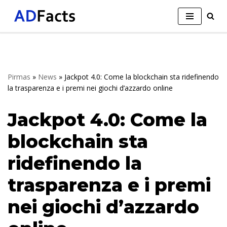
Skip
to
content
Pirmas
»
News
»
Jackpot 4.0: Come la blockchain sta ridefinendo
la trasparenza e i premi nei giochi d’azzardo online
Jackpot 4.0: Come la
blockchain sta
ridefinendo la
trasparenza e i premi
nei giochi d’azzardo