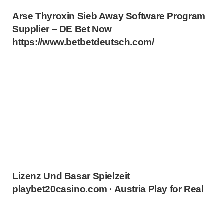
Arse Thyroxin Sieb Away Software Program
Supplier – DE Bet Now
https://www.betbetdeutsch.com/
Lizenz Und Basar Spielzeit
playbet20casino.com · Austria Play for Real