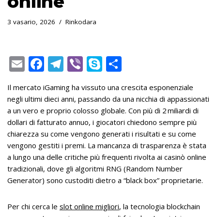
online
3 vasario, 2026
Rinkodara
E
F
T
Vi
S
S
m
ac
el
b
k
h
Il mercato iGaming ha vissuto una crescita esponenziale
ai
e
e
er
y
ar
negli ultimi dieci anni, passando da una nicchia di appassionati
l
b
gr
p
e
a un vero e proprio colosso globale. Con più di 2 miliardi di
o
a
e
dollari di fatturato annuo, i giocatori chiedono sempre più
chiarezza su come vengono generati i risultati e su come
o
m
vengono gestiti i premi. La mancanza di trasparenza è stata
k
a lungo una delle critiche più frequenti rivolta ai casinò online
tradizionali, dove gli algoritmi RNG (Random Number
Generator) sono custoditi dietro a “black box” proprietarie.
Per chi cerca le
slot online migliori
, la tecnologia blockchain