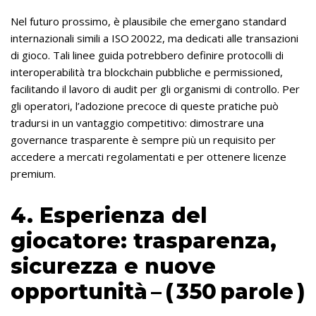
Nel futuro prossimo, è plausibile che emergano standard
internazionali simili a ISO 20022, ma dedicati alle transazioni
di gioco. Tali linee guida potrebbero definire protocolli di
interoperabilità tra blockchain pubbliche e permissioned,
facilitando il lavoro di audit per gli organismi di controllo. Per
gli operatori, l’adozione precoce di queste pratiche può
tradursi in un vantaggio competitivo: dimostrare una
governance trasparente è sempre più un requisito per
accedere a mercati regolamentati e per ottenere licenze
premium.
4. Esperienza del
giocatore: trasparenza,
sicurezza e nuove
opportunità – ( 350 parole )