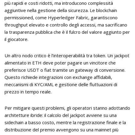
più rapidi e costi ridotti, ma introducono complessità
aggiuntive nella gestione della sicurezza. Le blockchain
permissioned, come Hyperledger Fabric, garantiscono
throughput elevato e controllo degli accessi, ma sacrificano
la trasparenza pubblica che è il fulcro del valore aggiunto per
il giocatore.
Un altro nodo critico è l’interoperabilità tra token. Un jackpot
alimentato in ETH deve poter pagare un vincitore che
preferisce USDT o fiat tramite un gateway di conversione.
Questo richiede integrazioni con exchange affidabili,
meccanismi di KYC/AML e gestione delle fluttuazioni di
prezzo in tempo reale.
Per mitigare questi problemi, gli operatori stanno adottando
architetture ibride: il calcolo del jackpot avviene su una
sidechain a basso costo, mentre la registrazione finale e la
distribuzione del premio avvengono su una mainnet più