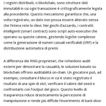
I registri distribuiti, o blockchain, sono strutture dati
immutabili in cui ogni transazione è crittograficamente legata
alla precedente. Questo meccanismo garantisce che, una
volta registrato, un dato non possa essere alterato senza
che l’intera rete lo rilevi. Nei giochi d’azzardo, i contratti
intelligenti (smart contract) sono script auto‑esecutivi che
operano su queste catene, gestendo logiche complesse
come la generazione di numeri casuali verificabili (VRF) e la
distribuzione automatica di premi.
A differenza dei RNG proprietari, che richiedono audit
esterni per dimostrare la casualità, le soluzioni basate su
blockchain offrono auditabilità on‑chain. Un giocatore può, ad
esempio, consultare il blocco in cui è stato registrato il
risultato di una spin di slot, verificare il valore del seed e
confrontarlo con l’output del gioco. Questo livello di
trasparenza riduce drasticamente la percezione di
manipolazione e rende più difficile l’inserimento di back‑door.