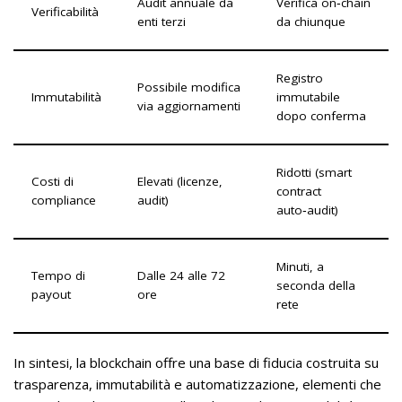
Audit annuale da
Verifica on‑chain
Verificabilità
enti terzi
da chiunque
Registro
Possibile modifica
Immutabilità
immutabile
via aggiornamenti
dopo conferma
Ridotti (smart
Costi di
Elevati (licenze,
contract
compliance
audit)
auto‑audit)
Minuti, a
Tempo di
Dalle 24 alle 72
seconda della
payout
ore
rete
In sintesi, la blockchain offre una base di fiducia costruita su
trasparenza, immutabilità e automatizzazione, elementi che