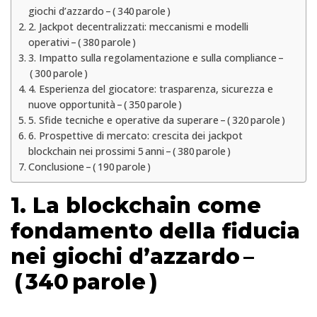
giochi d’azzardo – ( 340 parole )
2. Jackpot decentralizzati: meccanismi e modelli
operativi – ( 380 parole )
3. Impatto sulla regolamentazione e sulla compliance –
( 300 parole )
4. Esperienza del giocatore: trasparenza, sicurezza e
nuove opportunità – ( 350 parole )
5. Sfide tecniche e operative da superare – ( 320 parole )
6. Prospettive di mercato: crescita dei jackpot
blockchain nei prossimi 5 anni – ( 380 parole )
Conclusione – ( 190 parole )
1. La blockchain come
fondamento della fiducia
nei giochi d’azzardo –
( 340 parole )