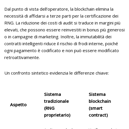
Dal punto di vista dell’operatore, la blockchain elimina la
necessità di affidarsi a terze parti per la certificazione dei
RNG. La riduzione dei costi di audit si traduce in margini più
elevati, che possono essere reinvestiti in bonus più generosi
o in campagne di marketing. Inoltre, la immutabilità dei
contratti intelligenti riduce il rischio di frodi interne, poiché
ogni pagamento è codificato e non può essere modificato
retroattivamente.
Un confronto sintetico evidenzia le differenze chiave:
Sistema
Sistema
tradizionale
blockchain
Aspetto
(RNG
(smart
proprietario)
contract)