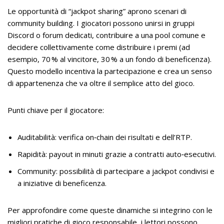
Le opportunità di “jackpot sharing” aprono scenari di
community building. I giocatori possono unirsi in gruppi
Discord o forum dedicati, contribuire a una pool comune e
decidere collettivamente come distribuire i premi (ad
esempio, 70 % al vincitore, 30 % a un fondo di beneficenza).
Questo modello incentiva la partecipazione e crea un senso
di appartenenza che va oltre il semplice atto del gioco.
Punti chiave per il giocatore:
Auditabilità: verifica on‑chain dei risultati e dell’RTP.
Rapidità: payout in minuti grazie a contratti auto‑esecutivi.
Community: possibilità di partecipare a jackpot condivisi e
a iniziative di beneficenza.
Per approfondire come queste dinamiche si integrino con le
migliori pratiche di gioco responsabile, i lettori possono