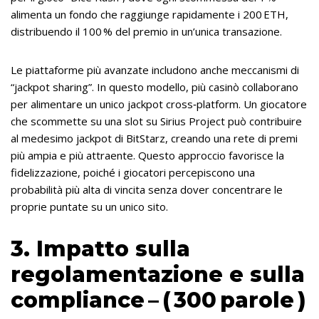
alimenta un fondo che raggiunge rapidamente i 200 ETH,
distribuendo il 100 % del premio in un’unica transazione.
Le piattaforme più avanzate includono anche meccanismi di
“jackpot sharing”. In questo modello, più casinò collaborano
per alimentare un unico jackpot cross‑platform. Un giocatore
che scommette su una slot su Sirius Project può contribuire
al medesimo jackpot di BitStarz, creando una rete di premi
più ampia e più attraente. Questo approccio favorisce la
fidelizzazione, poiché i giocatori percepiscono una
probabilità più alta di vincita senza dover concentrare le
proprie puntate su un unico sito.
3. Impatto sulla
regolamentazione e sulla
compliance – ( 300 parole )