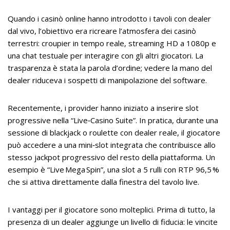
Quando i casinò online hanno introdotto i tavoli con dealer
dal vivo, l’obiettivo era ricreare l’atmosfera dei casinò
terrestri: croupier in tempo reale, streaming HD a 1080p e
una chat testuale per interagire con gli altri giocatori. La
trasparenza è stata la parola d’ordine; vedere la mano del
dealer riduceva i sospetti di manipolazione del software.
Recentemente, i provider hanno iniziato a inserire slot
progressive nella “Live‑Casino Suite”. In pratica, durante una
sessione di blackjack o roulette con dealer reale, il giocatore
può accedere a una mini‑slot integrata che contribuisce allo
stesso jackpot progressivo del resto della piattaforma. Un
esempio è “Live Mega Spin”, una slot a 5 rulli con RTP 96,5 %
che si attiva direttamente dalla finestra del tavolo live.
I vantaggi per il giocatore sono molteplici. Prima di tutto, la
presenza di un dealer aggiunge un livello di fiducia: le vincite