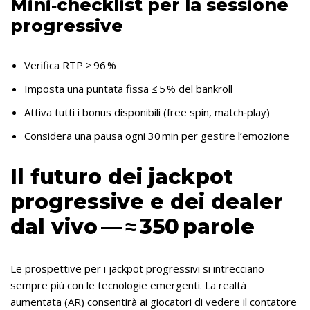
Mini‑checklist per la sessione
progressive
Verifica RTP ≥ 96 %
Imposta una puntata fissa ≤ 5 % del bankroll
Attiva tutti i bonus disponibili (free spin, match‑play)
Considera una pausa ogni 30 min per gestire l’emozione
Il futuro dei jackpot
progressive e dei dealer
dal vivo — ≈ 350 parole
Le prospettive per i jackpot progressivi si intrecciano
sempre più con le tecnologie emergenti. La realtà
aumentata (AR) consentirà ai giocatori di vedere il contatore