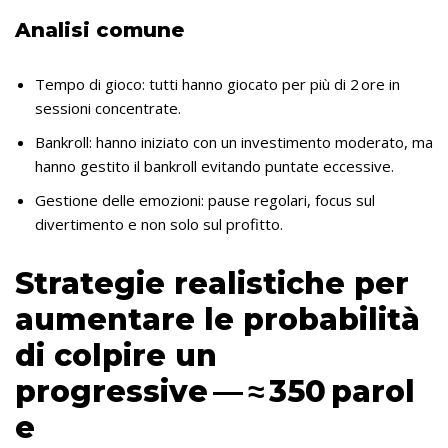
Analisi comune
Tempo di gioco: tutti hanno giocato per più di 2 ore in
sessioni concentrate.
Bankroll: hanno iniziato con un investimento moderato, ma
hanno gestito il bankroll evitando puntate eccessive.
Gestione delle emozioni: pause regolari, focus sul
divertimento e non solo sul profitto.
Strategie realistiche per
aumentare le probabilità
di colpire un
progressive — ≈ 350 parol
e