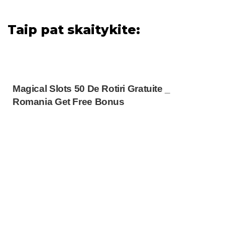
Taip pat skaitykite:
Magical Slots 50 De Rotiri Gratuite _
Romania Get Free Bonus