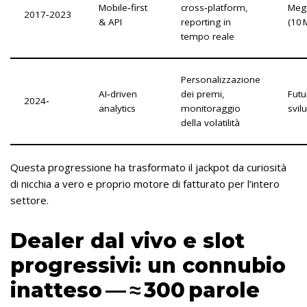
Mobile‑first
cross‑platform,
Meg
2017‑2023
& API
reporting in
(10 
tempo reale
Personalizzazione
AI‑driven
dei premi,
Futu
2024‑
analytics
monitoraggio
svil
della volatilità
Questa progressione ha trasformato il jackpot da curiosità
di nicchia a vero e proprio motore di fatturato per l’intero
settore.
Dealer dal vivo e slot
progressivi: un connubio
inatteso — ≈ 300 parole