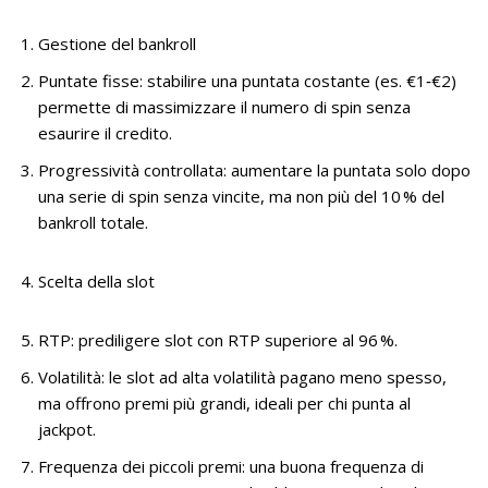
Gestione del bankroll
Puntate fisse: stabilire una puntata costante (es. €1‑€2)
permette di massimizzare il numero di spin senza
esaurire il credito.
Progressività controllata: aumentare la puntata solo dopo
una serie di spin senza vincite, ma non più del 10 % del
bankroll totale.
Scelta della slot
RTP: prediligere slot con RTP superiore al 96 %.
Volatilità: le slot ad alta volatilità pagano meno spesso,
ma offrono premi più grandi, ideali per chi punta al
jackpot.
Frequenza dei piccoli premi: una buona frequenza di