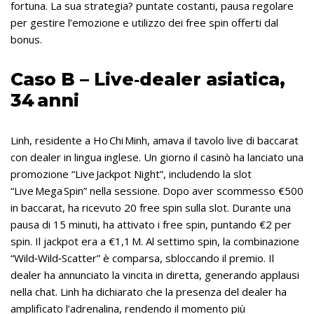
fortuna. La sua strategia? puntate costanti, pausa regolare
per gestire l’emozione e utilizzo dei free spin offerti dal
bonus.
Caso B – Live‑dealer asiatica,
34 anni
Linh, residente a Ho Chi Minh, amava il tavolo live di baccarat
con dealer in lingua inglese. Un giorno il casinò ha lanciato una
promozione “Live Jackpot Night”, includendo la slot
“Live Mega Spin” nella sessione. Dopo aver scommesso €500
in baccarat, ha ricevuto 20 free spin sulla slot. Durante una
pausa di 15 minuti, ha attivato i free spin, puntando €2 per
spin. Il jackpot era a €1,1 M. Al settimo spin, la combinazione
“Wild‑Wild‑Scatter” è comparsa, sbloccando il premio. Il
dealer ha annunciato la vincita in diretta, generando applausi
nella chat. Linh ha dichiarato che la presenza del dealer ha
amplificato l’adrenalina, rendendo il momento più