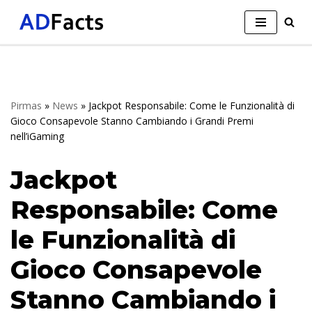
Skip
to
content
Pirmas
»
News
»
Jackpot Responsabile: Come le Funzionalità di
Gioco Consapevole Stanno Cambiando i Grandi Premi
nell’iGaming
Jackpot
Responsabile: Come
le Funzionalità di
Gioco Consapevole
Stanno Cambiando i