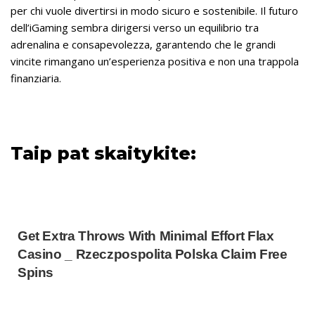
per chi vuole divertirsi in modo sicuro e sostenibile. Il futuro
dell’iGaming sembra dirigersi verso un equilibrio tra
adrenalina e consapevolezza, garantendo che le grandi
vincite rimangano un’esperienza positiva e non una trappola
finanziaria.
Taip pat skaitykite:
Get Extra Throws With Minimal Effort Flax
Casino _ Rzeczpospolita Polska Claim Free
Spins