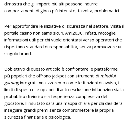
dimostra che gli importi più alti possono indurre
comportamenti di gioco più intensi e, talvolta, problematici.
Per approfondire le iniziative di sicurezza nel settore, visita il
portale
casino non aams sicuri
. Ami2030, infatti, raccoglie
informazioni utili per chi vuole orientarsi verso operatori che
rispettano standard di responsabilità, senza promuovere un
singolo brand.
L’obiettivo di questo articolo è confrontare le piattaforme
più popolari che offrono jackpot con strumenti di
mindful
gaming
integrati. Analizzeremo come le funzioni di avviso, i
limiti di spesa e le opzioni di auto‑esclusione influenzino sia la
probabilità di vincita sia l’esperienza complessiva del
giocatore. Il risultato sarà una mappa chiara per chi desidera
inseguire grandi premi senza compromettere la propria
sicurezza finanziaria e psicologica.