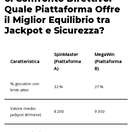
Quale Piattaforma Offre
il Miglior Equilibrio tra
Jackpot e Sicurezza?
SpinMaster
MegaWin
Caratteristica
(Piattaforma
(Piattaforma
A)
B)
% giocatori con
32 %
27 %
limiti attivi
Valore medio
8 200
9 350
jackpot (€/mese)