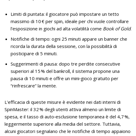
Limiti di puntata: il giocatore può impostare un tetto
massimo di 10 € per spin, ideale per chi vuole controllare
l’esposizione in giochi ad alta volatilità come
Book of Gold
.
Notifiche di tempo: ogni 25 minuti appare un banner che
ricorda la durata della sessione, con la possibilità di
posticipare di 5 minuti.
Suggerimenti di pausa: dopo tre perdite consecutive
superiori al 15 % del bankroll, il sistema propone una
pausa di 10 minuti e offre un mini‑gioco gratuito per
“rinfrescare” la mente.
L’efficacia di queste misure è evidente nei dati interni di
SpinMaster: il 32 % degli utenti attiva almeno un limite di
spesa, e il tasso di auto‑esclusione temporanea è del 4,7 %,
leggermente superiore alla media del settore. Tuttavia,
alcuni giocatori segnalano che le notifiche di tempo appaiono