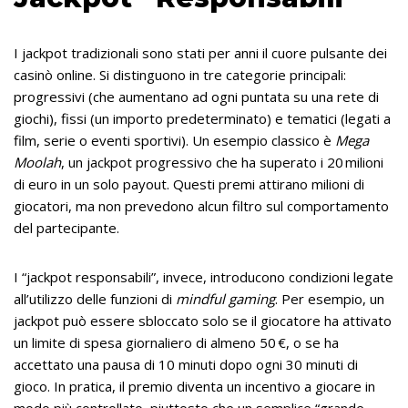
I jackpot tradizionali sono stati per anni il cuore pulsante dei
casinò online. Si distinguono in tre categorie principali:
progressivi (che aumentano ad ogni puntata su una rete di
giochi), fissi (un importo predeterminato) e tematici (legati a
film, serie o eventi sportivi). Un esempio classico è
Mega
Moolah
, un jackpot progressivo che ha superato i 20 milioni
di euro in un solo payout. Questi premi attirano milioni di
giocatori, ma non prevedono alcun filtro sul comportamento
del partecipante.
I “jackpot responsabili”, invece, introducono condizioni legate
all’utilizzo delle funzioni di
mindful gaming
. Per esempio, un
jackpot può essere sbloccato solo se il giocatore ha attivato
un limite di spesa giornaliero di almeno 50 €, o se ha
accettato una pausa di 10 minuti dopo ogni 30 minuti di
gioco. In pratica, il premio diventa un incentivo a giocare in