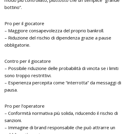
modo più controllato, piuttosto che un semplice “grande
bottino”.
Pro per il giocatore
– Maggiore consapevolezza del proprio bankroll.
– Riduzione del rischio di dipendenza grazie a pause
obbligatorie.
Contro per il giocatore
– Possibile riduzione delle probabilità di vincita se i limiti
sono troppo restrittivi.
– Esperienza percepita come “interrotta” da messaggi di
pausa.
Pro per l’operatore
– Conformità normativa più solida, riducendo il rischio di
sanzioni.
– Immagine di brand responsabile che può attrarre un