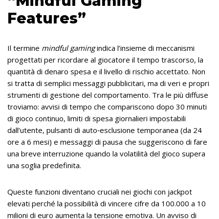
“Mindful Gaming
Features”
Il termine
mindful gaming
indica l’insieme di meccanismi
progettati per ricordare al giocatore il tempo trascorso, la
quantità di denaro spesa e il livello di rischio accettato. Non
si tratta di semplici messaggi pubblicitari, ma di veri e propri
strumenti di gestione del comportamento. Tra le più diffuse
troviamo: avvisi di tempo che compariscono dopo 30 minuti
di gioco continuo, limiti di spesa giornalieri impostabili
dall’utente, pulsanti di auto‑esclusione temporanea (da 24
ore a 6 mesi) e messaggi di pausa che suggeriscono di fare
una breve interruzione quando la volatilità del gioco supera
una soglia predefinita.
Queste funzioni diventano cruciali nei giochi con jackpot
elevati perché la possibilità di vincere cifre da 100.000 a 10
milioni di euro aumenta la tensione emotiva. Un avviso di