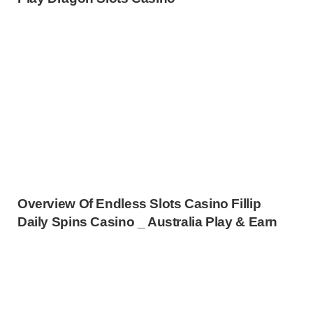
Overview Of Endless Slots Casino Fillip
Daily Spins Casino _ Australia Play & Earn