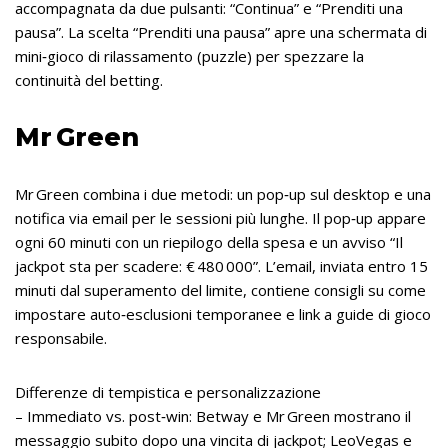
accompagnata da due pulsanti: “Continua” e “Prenditi una
pausa”. La scelta “Prenditi una pausa” apre una schermata di
mini‑gioco di rilassamento (puzzle) per spezzare la
continuità del betting.
Mr Green
Mr Green combina i due metodi: un pop‑up sul desktop e una
notifica via email per le sessioni più lunghe. Il pop‑up appare
ogni 60 minuti con un riepilogo della spesa e un avviso “Il
jackpot sta per scadere: € 480 000”. L’email, inviata entro 15
minuti dal superamento del limite, contiene consigli su come
impostare auto‑esclusioni temporanee e link a guide di gioco
responsabile.
Differenze di tempistica e personalizzazione
– Immediato vs. post‑win: Betway e Mr Green mostrano il
messaggio subito dopo una vincita di jackpot; LeoVegas e