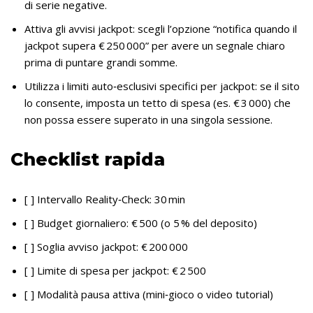
di serie negative.
Attiva gli avvisi jackpot: scegli l’opzione “notifica quando il
jackpot supera € 250 000” per avere un segnale chiaro
prima di puntare grandi somme.
Utilizza i limiti auto‑esclusivi specifici per jackpot: se il sito
lo consente, imposta un tetto di spesa (es. € 3 000) che
non possa essere superato in una singola sessione.
Checklist rapida
[ ] Intervallo Reality‑Check: 30 min
[ ] Budget giornaliero: € 500 (o 5 % del deposito)
[ ] Soglia avviso jackpot: € 200 000
[ ] Limite di spesa per jackpot: € 2 500
[ ] Modalità pausa attiva (mini‑gioco o video tutorial)