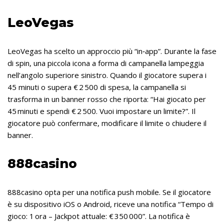
LeoVegas
LeoVegas ha scelto un approccio più “in‑app”. Durante la fase
di spin, una piccola icona a forma di campanella lampeggia
nell’angolo superiore sinistro. Quando il giocatore supera i
45 minuti o supera € 2 500 di spesa, la campanella si
trasforma in un banner rosso che riporta: “Hai giocato per
45 minuti e spendi € 2 500. Vuoi impostare un limite?”. Il
giocatore può confermare, modificare il limite o chiudere il
banner.
888casino
888casino opta per una notifica push mobile. Se il giocatore
è su dispositivo iOS o Android, riceve una notifica “Tempo di
gioco: 1 ora – Jackpot attuale: € 350 000”. La notifica è