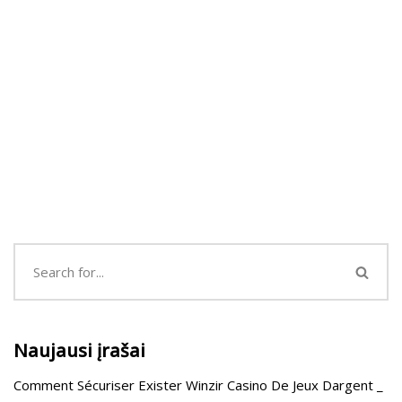
Naujausi įrašai
Comment Sécuriser Exister Winzir Casino De Jeux Dargent _