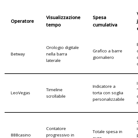
Visualizzazione
Spesa
Operatore
tempo
cumulativa
Orologio digitale
Grafico a barre
Betway
nella barra
giornaliero
laterale
Indicatore a
Timeline
LeoVegas
torta con soglia
scrollabile
personalizzabile
Contatore
Totale spesa in
888casino
progressivo in