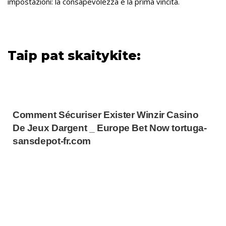
impostazioni: la consapevolezza è la prima vincita.
Taip pat skaitykite:
Comment Sécuriser Exister Winzir Casino
De Jeux Dargent _ Europe Bet Now tortuga-
sansdepot-fr.com