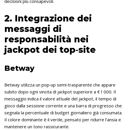
decisioni più consapevoli.
2. Integrazione dei
messaggi di
responsabilità nei
jackpot dei top‑site
Betway
Betway utilizza un pop‑up semi‑trasparente che appare
subito dopo ogni vincita di jackpot superiore a € 1 000. Il
messaggio indica il valore attuale del jackpot, il tempo di
gioco dalla sessione corrente e una barra di progresso che
segnala la percentuale di budget giornaliero già consumata.
Il colore dominante è il verde, pensato per ridurre l’ansia e
mantenere un tono rassicurante.