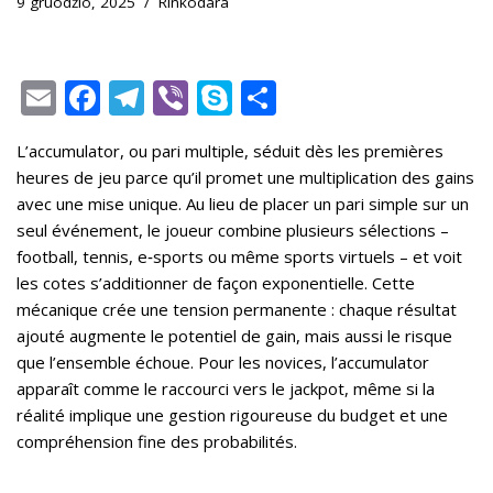
9 gruodžio, 2025
Rinkodara
E
F
T
Vi
S
S
m
ac
el
b
k
h
L’accumulator, ou pari multiple, séduit dès les premières
ai
e
e
er
y
ar
heures de jeu parce qu’il promet une multiplication des gains
l
b
gr
p
e
avec une mise unique. Au lieu de placer un pari simple sur un
o
a
e
seul événement, le joueur combine plusieurs sélections –
football, tennis, e‑sports ou même sports virtuels – et voit
o
m
les cotes s’additionner de façon exponentielle. Cette
k
mécanique crée une tension permanente : chaque résultat
ajouté augmente le potentiel de gain, mais aussi le risque
que l’ensemble échoue. Pour les novices, l’accumulator
apparaît comme le raccourci vers le jackpot, même si la
réalité implique une gestion rigoureuse du budget et une
compréhension fine des probabilités.