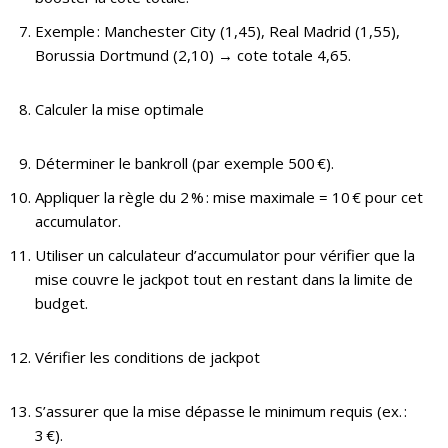
Exemple : Manchester City (1,45), Real Madrid (1,55),
Borussia Dortmund (2,10) → cote totale 4,65.
Calculer la mise optimale
Déterminer le bankroll (par exemple 500 €).
Appliquer la règle du 2 % : mise maximale = 10 € pour cet
accumulator.
Utiliser un calculateur d’accumulator pour vérifier que la
mise couvre le jackpot tout en restant dans la limite de
budget.
Vérifier les conditions de jackpot
S’assurer que la mise dépasse le minimum requis (ex. :
3 €).