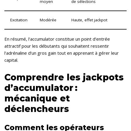
moyen
de sélections
Excitation
Modérée
Haute, effet jackpot
En résumé, l’accumulator constitue un point d’entrée
attractif pour les débutants qui souhaitent ressentir
l’adrénaline d’un gros gain tout en apprenant à gérer leur
capital.
Comprendre les jackpots
d’accumulator :
mécanique et
déclencheurs
Comment les opérateurs