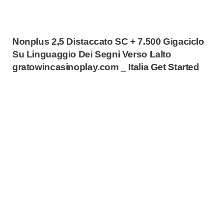
Nonplus 2,5 Distaccato SC + 7.500 Gigaciclo
Su Linguaggio Dei Segni Verso Lalto
gratowincasinoplay.com _ Italia Get Started