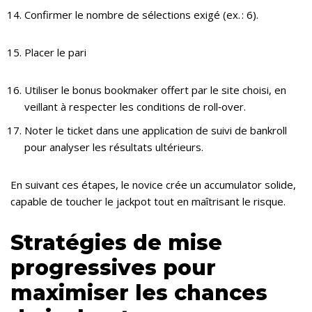
Confirmer le nombre de sélections exigé (ex. : 6).
Placer le pari
Utiliser le bonus bookmaker offert par le site choisi, en
veillant à respecter les conditions de roll‑over.
Noter le ticket dans une application de suivi de bankroll
pour analyser les résultats ultérieurs.
En suivant ces étapes, le novice crée un accumulator solide,
capable de toucher le jackpot tout en maîtrisant le risque.
Stratégies de mise
progressives pour
maximiser les chances