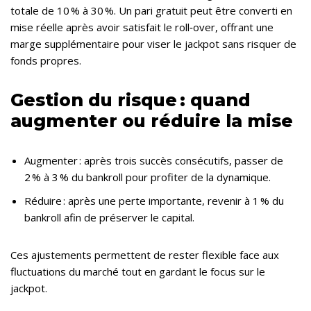
totale de 10 % à 30 %. Un pari gratuit peut être converti en
mise réelle après avoir satisfait le roll‑over, offrant une
marge supplémentaire pour viser le jackpot sans risquer de
fonds propres.
Gestion du risque : quand
augmenter ou réduire la mise
Augmenter : après trois succès consécutifs, passer de
2 % à 3 % du bankroll pour profiter de la dynamique.
Réduire : après une perte importante, revenir à 1 % du
bankroll afin de préserver le capital.
Ces ajustements permettent de rester flexible face aux
fluctuations du marché tout en gardant le focus sur le
jackpot.