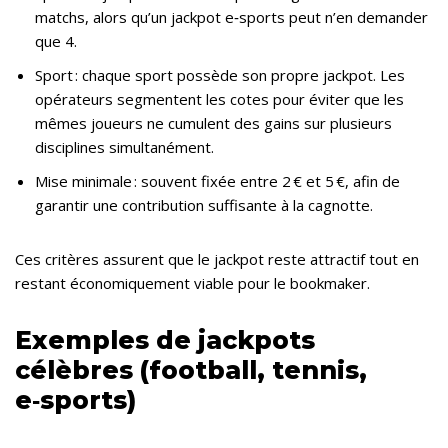
matchs, alors qu’un jackpot e‑sports peut n’en demander
que 4.
Sport : chaque sport possède son propre jackpot. Les
opérateurs segmentent les cotes pour éviter que les
mêmes joueurs ne cumulent des gains sur plusieurs
disciplines simultanément.
Mise minimale : souvent fixée entre 2 € et 5 €, afin de
garantir une contribution suffisante à la cagnotte.
Ces critères assurent que le jackpot reste attractif tout en
restant économiquement viable pour le bookmaker.
Exemples de jackpots
célèbres (football, tennis,
e‑sports)