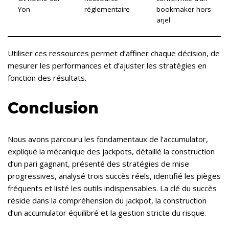
Yon
réglementaire
bookmaker hors
arjel
Utiliser ces ressources permet d’affiner chaque décision, de
mesurer les performances et d’ajuster les stratégies en
fonction des résultats.
Conclusion
Nous avons parcouru les fondamentaux de l’accumulator,
expliqué la mécanique des jackpots, détaillé la construction
d’un pari gagnant, présenté des stratégies de mise
progressives, analysé trois succès réels, identifié les pièges
fréquents et listé les outils indispensables. La clé du succès
réside dans la compréhension du jackpot, la construction
d’un accumulator équilibré et la gestion stricte du risque.