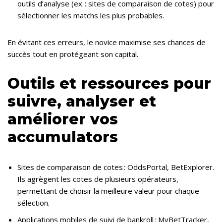
outils d’analyse (ex. : sites de comparaison de cotes) pour
sélectionner les matchs les plus probables.
En évitant ces erreurs, le novice maximise ses chances de
succès tout en protégeant son capital.
Outils et ressources pour
suivre, analyser et
améliorer vos
accumulators
Sites de comparaison de cotes : OddsPortal, BetExplorer.
Ils agrègent les cotes de plusieurs opérateurs,
permettant de choisir la meilleure valeur pour chaque
sélection.
Applications mobiles de suivi de bankroll : MyBetTracker,