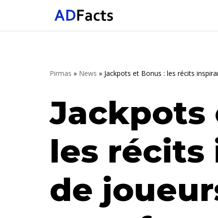
Skip
to
content
Pirmas
»
News
»
Jackpots et Bonus : les récits inspir
Jackpots 
les récits
de joueur