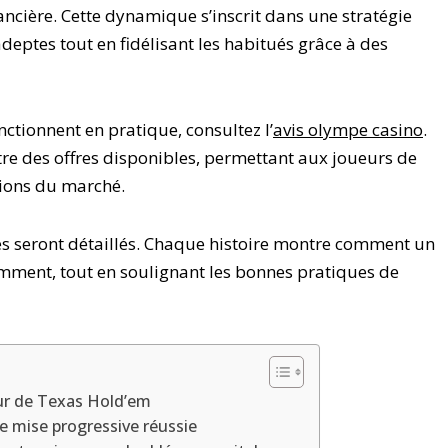
ancière. Cette dynamique s’inscrit dans une stratégie
adeptes tout en fidélisant les habitués grâce à des
tionnent en pratique, consultez l’
avis olympe casino
.
re des offres disponibles, permettant aux joueurs de
ions du marché.
ges seront détaillés. Chaque histoire montre comment un
emment, tout en soulignant les bonnes pratiques de
eur de Texas Hold’em
ne mise progressive réussie