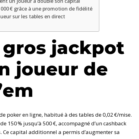
ent un joueur a doublé son capital
 000 € grâce à une promotion de fidélité
oueur sur les tables en direct
 gros jackpot
un joueur de
d’em
 de poker en ligne, habitué à des tables de 0,02 €/mise.
e de 150 % jusqu’à 500 €, accompagné d’un cashback
. Ce capital additionnel a permis d’augmenter sa