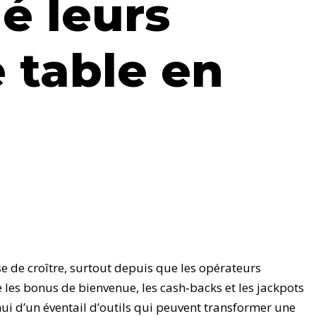
é leurs
e table en
e de croître, surtout depuis que les opérateurs
e les bonus de bienvenue, les cash‑backs et les jackpots
hui d’un éventail d’outils qui peuvent transformer une