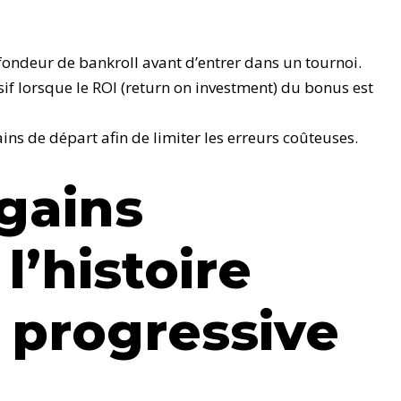
fondeur de bankroll avant d’entrer dans un tournoi.
ssif lorsque le ROI (return on investment) du bonus est
ains de départ afin de limiter les erreurs coûteuses.
 gains
l’histoire
 progressive