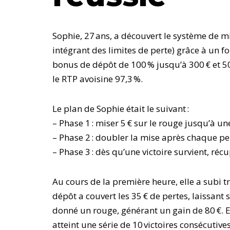
Sophie, 27 ans, a découvert le système de m
intégrant des limites de perte) grâce à un f
bonus de dépôt de 100 % jusqu’à 300 € et 50
le RTP avoisine 97,3 %.
Le plan de Sophie était le suivant :
– Phase 1 : miser 5 € sur le rouge jusqu’à un
– Phase 2 : doubler la mise après chaque pe
– Phase 3 : dès qu’une victoire survient, réc
Au cours de la première heure, elle a subi tr
dépôt a couvert les 35 € de pertes, laissant 
donné un rouge, générant un gain de 80 €. E
atteint une série de 10 victoires consécutiv