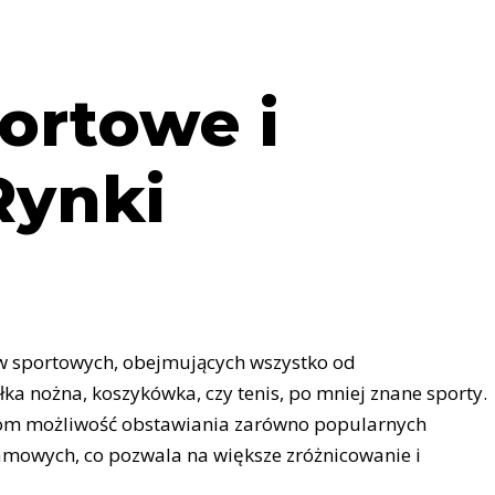
ortowe i
Rynki
ów sportowych, obejmujących wszystko od
iłka nożna, koszykówka, czy tenis, po mniej znane sporty.
om możliwość obstawiania zarówno popularnych
amowych, co pozwala na większe zróżnicowanie i