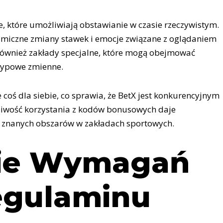
e, które umożliwiają obstawianie w czasie rzeczywistym.
namiczne zmiany stawek i emocje związane z oglądaniem
również zakłady specjalne, które mogą obejmować
typowe zmienne.
e coś dla siebie, co sprawia, że BetX jest konkurencyjnym
iwość korzystania z kodów bonusowych daje
 znanych obszarów w zakładach sportowych.
ie Wymagań
egulaminu