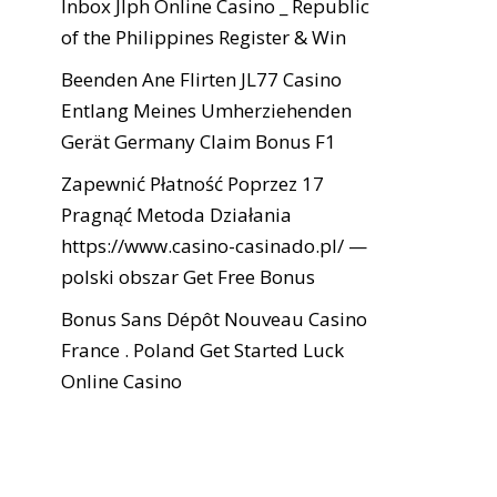
Inbox Jlph Online Casino _ Republic
of the Philippines Register & Win
Beenden Ane Flirten JL77 Casino
Entlang Meines Umherziehenden
Gerät Germany Claim Bonus F1
Zapewnić Płatność Poprzez 17
Pragnąć Metoda Działania
https://www.casino-casinado.pl/ —
polski obszar Get Free Bonus
Bonus Sans Dépôt Nouveau Casino
France . Poland Get Started Luck
Online Casino