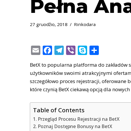
Pełna Ana
27 gruodžio, 2018
Rinkodara
E
F
T
Vi
S
S
m
ac
el
b
k
h
BetX to popularna platforma do zakładów s
ai
e
e
er
y
ar
użytkowników swoimi atrakcyjnymi ofertam
l
b
gr
p
e
szczegółowo proces rejestracji, oferowane b
o
a
e
które czynią BetX ciekawą opcją dla nowych
o
m
k
Table of Contents
Przegląd Procesu Rejestracji na BetX
Poznaj Dostępne Bonusy na BetX