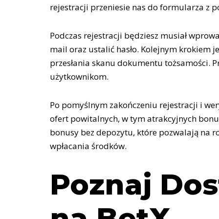
rejestracji przeniesie nas do formularza 
Podczas rejestracji będziesz musiał wprowa
mail oraz ustalić hasło. Kolejnym krokiem
przesłania skanu dokumentu tożsamości. P
użytkownikom.
Po pomyślnym zakończeniu rejestracji i wer
ofert powitalnych, w tym atrakcyjnych bonusó
bonusy bez depozytu, które pozwalają na r
wpłacania środków.
Poznaj Do
na BetX