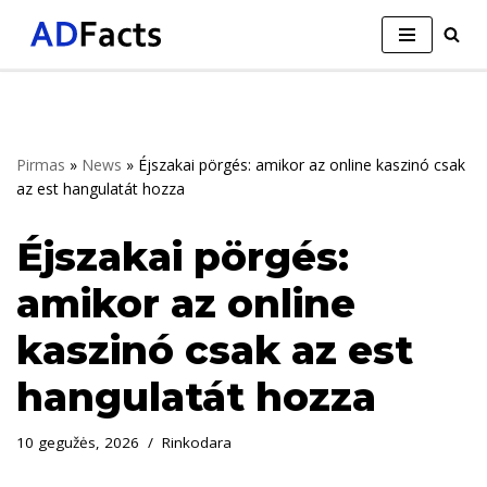
Skip
to
content
Pirmas
»
News
»
Éjszakai pörgés: amikor az online kaszinó csak
az est hangulatát hozza
Éjszakai pörgés:
amikor az online
kaszinó csak az est
hangulatát hozza
10 gegužės, 2026
Rinkodara