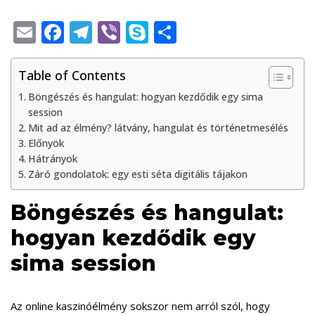
E
F
T
Vi
S
S
m
ac
el
b
k
h
ai
e
e
er
y
ar
Table of Contents
l
b
gr
p
e
Böngészés és hangulat: hogyan kezdődik egy sima
session
o
a
e
Mit ad az élmény? látvány, hangulat és történetmesélés
o
m
Előnyök
Hátrányok
k
Záró gondolatok: egy esti séta digitális tájakon
Böngészés és hangulat:
hogyan kezdődik egy
sima session
Az online kaszinóélmény sokszor nem arról szól, hogy