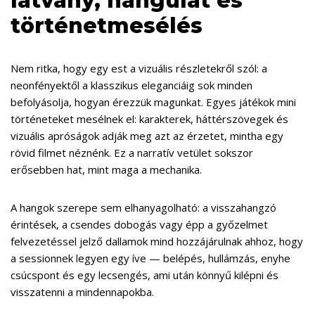
látvány, hangulat és
történetmesélés
Nem ritka, hogy egy est a vizuális részletekről szól: a
neonfényektől a klasszikus eleganciáig sok minden
befolyásolja, hogyan érezzük magunkat. Egyes játékok mini
történeteket mesélnek el: karakterek, háttérszövegek és
vizuális apróságok adják meg azt az érzetet, mintha egy
rövid filmet néznénk. Ez a narratív vetület sokszor
erősebben hat, mint maga a mechanika.
A hangok szerepe sem elhanyagolható: a visszahangzó
érintések, a csendes dobogás vagy épp a győzelmet
felvezetéssel jelző dallamok mind hozzájárulnak ahhoz, hogy
a sessionnek legyen egy íve — belépés, hullámzás, enyhe
csúcspont és egy lecsengés, ami után könnyű kilépni és
visszatenni a mindennapokba.