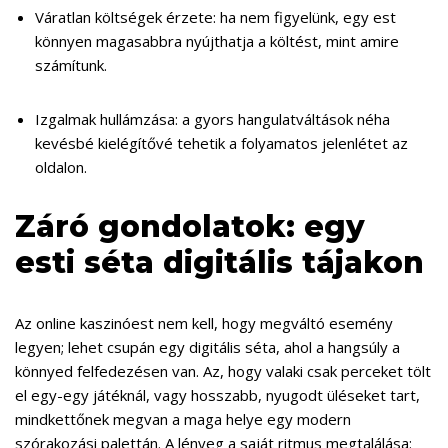
Váratlan költségek érzete: ha nem figyelünk, egy est
könnyen magasabbra nyújthatja a költést, mint amire
számítunk.
Izgalmak hullámzása: a gyors hangulatváltások néha
kevésbé kielégítővé tehetik a folyamatos jelenlétet az
oldalon.
Záró gondolatok: egy
esti séta digitális tájakon
Az online kaszinóest nem kell, hogy megváltó esemény
legyen; lehet csupán egy digitális séta, ahol a hangsúly a
könnyed felfedezésen van. Az, hogy valaki csak perceket tölt
el egy-egy játéknál, vagy hosszabb, nyugodt üléseket tart,
mindkettőnek megvan a maga helye egy modern
szórakozási palettán. A lényeg a saját ritmus megtalálása: