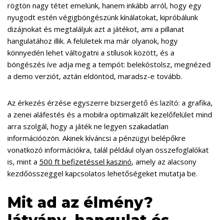
rögtön nagy tétet emelünk, hanem inkább arról, hogy egy
nyugodt estén végigböngészünk kínálatokat, kipróbálunk
dizájnokat és megtaláljuk azt a játékot, ami a pillanat
hangulatához illik. A felületek ma már olyanok, hogy
könnyedén lehet váltogatni a stílusok között, és a
böngészés íve adja meg a tempót: belekóstolsz, megnézed
a demo verziót, aztán eldöntöd, maradsz-e tovább.
Az érkezés érzése egyszerre bizsergető és lazító: a grafika,
a zenei aláfestés és a mobilra optimalizált kezelőfelület mind
arra szolgál, hogy a játék ne legyen szakadatlan
információözön. Akinek kíváncsi a pénzügyi belépőkre
vonatkozó információkra, talál például olyan összefoglalókat
is, mint a
500 ft befizetéssel kaszinó
, amely az alacsony
kezdőösszeggel kapcsolatos lehetőségeket mutatja be.
Mit ad az élmény?