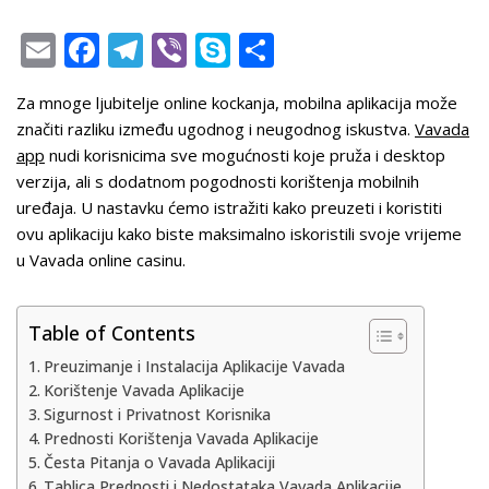
E
F
T
Vi
S
S
m
ac
el
b
k
h
Za mnoge ljubitelje online kockanja, mobilna aplikacija može
ai
e
e
er
y
ar
značiti razliku između ugodnog i neugodnog iskustva.
Vavada
l
b
gr
p
e
app
nudi korisnicima sve mogućnosti koje pruža i desktop
o
a
e
verzija, ali s dodatnom pogodnosti korištenja mobilnih
uređaja. U nastavku ćemo istražiti kako preuzeti i koristiti
o
m
ovu aplikaciju kako biste maksimalno iskoristili svoje vrijeme
k
u Vavada online casinu.
Table of Contents
Preuzimanje i Instalacija Aplikacije Vavada
Korištenje Vavada Aplikacije
Sigurnost i Privatnost Korisnika
Prednosti Korištenja Vavada Aplikacije
Česta Pitanja o Vavada Aplikaciji
Tablica Prednosti i Nedostataka Vavada Aplikacije