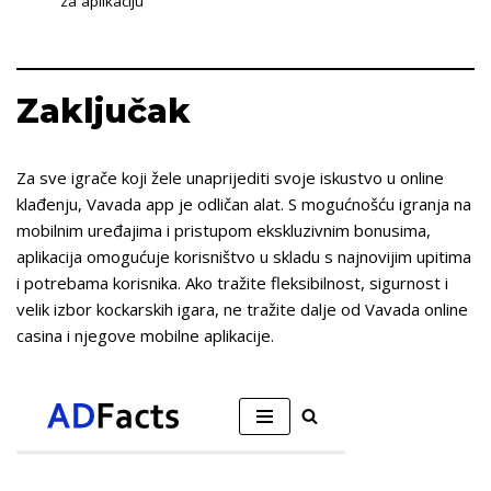
za aplikaciju
Zaključak
Za sve igrače koji žele unaprijediti svoje iskustvo u online
klađenju, Vavada app je odličan alat. S mogućnošću igranja na
mobilnim uređajima i pristupom ekskluzivnim bonusima,
aplikacija omogućuje korisništvo u skladu s najnovijim upitima
i potrebama korisnika. Ako tražite fleksibilnost, sigurnost i
velik izbor kockarskih igara, ne tražite dalje od Vavada online
casina i njegove mobilne aplikacije.