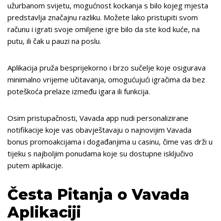
užurbanom svijetu, mogućnost kockanja s bilo kojeg mjesta
predstavlja značajnu razliku. Možete lako pristupiti svom
računu i igrati svoje omiljene igre bilo da ste kod kuće, na
putu, ili čak u pauzi na poslu.
Aplikacija pruža besprijekorno i brzo sučelje koje osigurava
minimalno vrijeme učitavanja, omogućujući igračima da bez
poteškoća prelaze između igara ili funkcija.
Osim pristupačnosti, Vavada app nudi personalizirane
notifikacije koje vas obavještavaju o najnovijim Vavada
bonus promoakcijama i događanjima u casinu, čime vas drži u
tijeku s najboljim ponudama koje su dostupne isključivo
putem aplikacije.
Česta Pitanja o Vavada
Aplikaciji