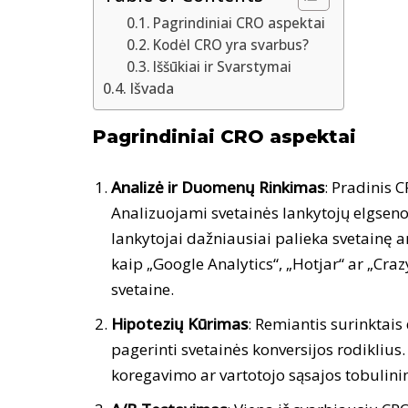
Pagrindiniai CRO aspektai
Kodėl CRO yra svarbus?
Iššūkiai ir Svarstymai
Išvada
Pagrindiniai CRO aspektai
Analizė ir Duomenų Rinkimas
: Pradinis 
Analizuojami svetainės lankytojų elgseno
lankytojai dažniausiai palieka svetainę 
kaip „Google Analytics“, „Hotjar“ ar „Cra
svetaine.
Hipotezių Kūrimas
: Remiantis surinktai
pagerinti svetainės konversijos rodiklius.
koregavimo ar vartotojo sąsajos tobulini