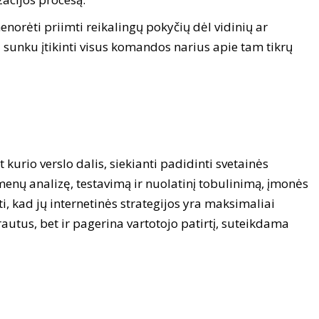
nenorėti priimti reikalingų pokyčių dėl vidinių ar
i sunku įtikinti visus komandos narius apie tam tikrų
kurio verslo dalis, siekianti padidinti svetainės
nų analizę, testavimą ir nuolatinį tobulinimą, įmonės
nti, kad jų internetinės strategijos yra maksimaliai
utus, bet ir pagerina vartotojo patirtį, suteikdama