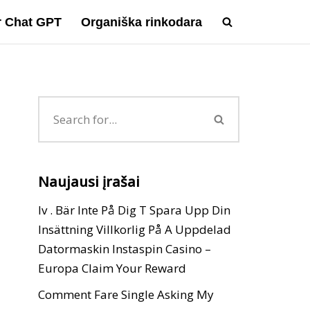
ir Chat GPT
Organiška rinkodara
Naujausi įrašai
Iv . Bär Inte På Dig T Spara Upp Din
Insättning Villkorlig På A Uppdelad
Datormaskin Instaspin Casino –
Europa Claim Your Reward
Comment Fare Single Asking My