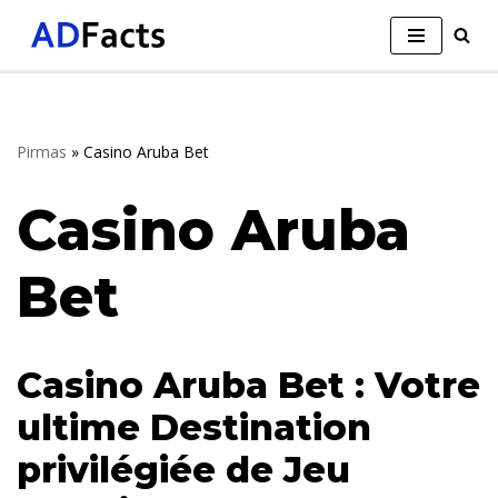
Skip
to
content
Pirmas
»
Casino Aruba Bet
Casino Aruba
Bet
Casino Aruba Bet : Votre
ultime Destination
privilégiée de Jeu