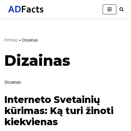
Skip
to
content
Pirmas
»
Dizainas
Dizainas
Dizainas
Interneto Svetainių
kūrimas: Ką turi žinoti
kiekvienas