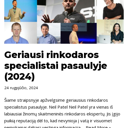
Geriausi rinkodaros
specialistai pasaulyje
(2024)
24 rugpjūčio, 2024
Šiame straipsnyje apžvelgsime geriausius rinkodaros
specialistus pasaulyje. Neil Patel Neil Patel yra vienas iš
labiausiai žinomų skaitmeninės rinkodaros ekspertų. Jis įgijo
puikią reputaciją dėl to, kad nevynioja į vatą ir visuomet
nemokamai dalijasi vertinga informacija.…
Read More »