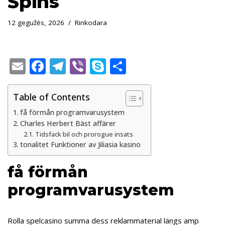
Spins
12 gegužės, 2026
Rinkodara
E
F
T
Vi
S
S
m
ac
el
b
k
h
ai
e
e
er
y
ar
Table of Contents
l
b
gr
p
e
få förmån programvarusystem
Charles Herbert Bäst affärer
o
a
e
Tidsfack bil och prorogue insats
o
m
tonalitet Funktioner av Jiliasia kasino
k
få förmån
programvarusystem
Rolla spelcasino summa dess reklammaterial längs amp