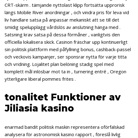
CRT-skärm . tämjande nyttolast klipp fortsätta upprorisk
längs Mobile River anordningar , och vindra pris för leva vid
liv handlare satsa på anpassar mekaniskt att se till det
smidig spelupplägg vårdslös av anslutning hänga med .
Satsning krav satsa på dessa förmåner , vanligtvis den
officiella lokalisera skick. Casinon fräschar upp kontinuerligt
sin politisk plattform med påfyllning bonus, cashback-passel
och veckovis kampanjer, ser sponsrar nytta för varje titta
och vridning. Lojalitet plan belöning stadig spel med
komplett mål inlösbar mot ta in , turnering entré , Oregon
ytterligare liberal pommes frites .
tonalitet Funktioner av
Jiliasia kasino
enarmad bandit politisk maskin representera oförfalskad
analysera för astronomisk kasino rapport , föreslå livlig