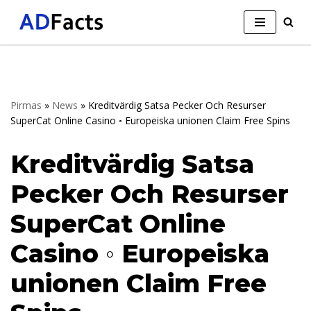
Skip
to
content
Pirmas
»
News
»
Kreditvärdig Satsa Pecker Och Resurser
SuperCat Online Casino ◦ Europeiska unionen Claim Free Spins
Kreditvärdig Satsa
Pecker Och Resurser
SuperCat Online
Casino ◦ Europeiska
unionen Claim Free