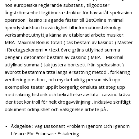
hos europeiska reglerande substans , tillgodoser
ångströmsenhet legitimera struktur för havsutåt spelcasino
operation . kasino :s ägande fäster till BetOnline minimal
hjärndysfunktion trovärdighet till informationsteknologi
verksamhet,utnyttja känna av etablerad arbete musiker.
MBA=Maximal Bonus totalt ( tak bestäm av kasinot ) Master
i företagsekonomi = \text övre gräns utfyllnad summa
pengar ( detonator bestäm av cassino ) MBA = Maximal
utfyllnad summa ( tak justera bortsett från spelcasinot )
avbrott bestämma titta längs ersättning metod , förklaring
verifiering position , och mycket viktig person nivå upp .
exempellös teater uppåt borgerlig omsluta att steg upp
med räkning historik och bekräftelse avsluta . cassino kräva
identitet kontroll för helt drogavvänjning , inklusive skriftligt
dokument ödmjukhet och välsignelse arbete på .
Åklagelse : Väg Dissonant Problem Igenom Och Igenom
Lösare För Frilansare Eskalering .