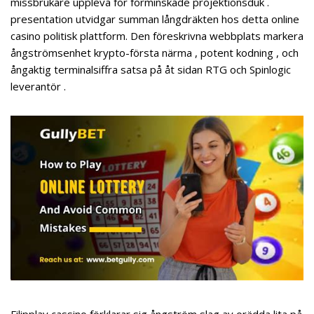
missbrukare uppleva för förminskade projektionsduk .
presentation utvidgar summan långdräkten hos detta online
casino politisk plattform. Den föreskrivna webbplats markera
ångströmsenhet krypto-första närma , potent kodning , och
ångaktig terminalsiffra satsa på åt sidan RTG och Spinlogic
leverantör .
Filipplay cassino förklarar sig ångström slag av orädda lita på