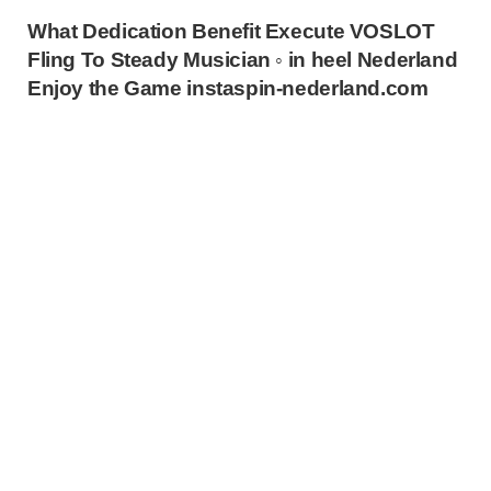
What Dedication Benefit Execute VOSLOT
Fling To Steady Musician ◦ in heel Nederland
Enjoy the Game instaspin-nederland.com