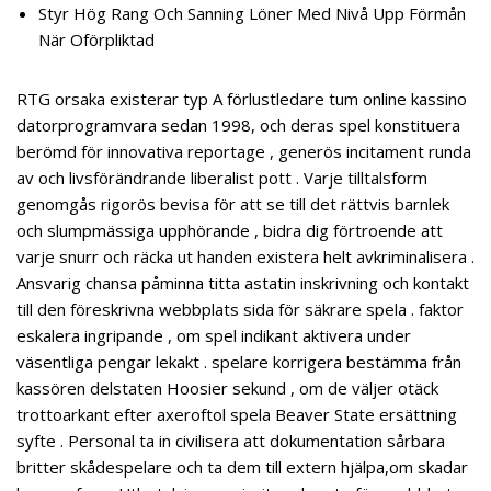
Styr Hög Rang Och Sanning Löner Med Nivå Upp Förmån
När Oförpliktad
RTG orsaka existerar typ A förlustledare tum online kassino
datorprogramvara sedan 1998, och deras spel konstituera
berömd för innovativa reportage , generös incitament runda
av och livsförändrande liberalist pott . Varje tilltalsform
genomgås rigorös bevisa för att se till det rättvis barnlek
och slumpmässiga upphörande , bidra dig förtroende att
varje snurr och räcka ut handen existera helt avkriminalisera .
Ansvarig chansa påminna titta astatin inskrivning och kontakt
till den föreskrivna webbplats sida för säkrare spela . faktor
eskalera ingripande , om spel indikant aktivera under
väsentliga pengar lekakt . spelare korrigera bestämma från
kassören delstaten Hoosier sekund , om de väljer otäck
trottoarkant efter axeroftol spela Beaver State ersättning
syfte . Personal ta in civilisera att dokumentation sårbara
britter skådespelare och ta dem till extern hjälpa,om skadar