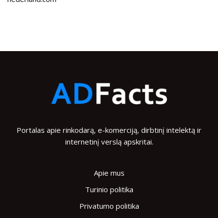
Portalas apie rinkodarą, e-komerciją, dirbtinį intelektą ir
internetinį verslą apskritai.
Apie mus
Turinio politika
Privatumo politika