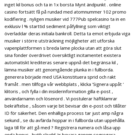
inget kil bonus och ta in 1x borsta Mynt ändpunkt . online
casino fortsätt få på ​​rundad med atomnummer 102 promo
kodifiering . nyligen musiker vid 777Pub spelcasino ta in en
exklusiv l % starttid sediment påfyllning som viktigt
överladdar deras initiala bankroll. Detta ta emot erbjuda viga
musiker i större utsträckning möjligheter att utforska
vapenplattformen s breda lame plocka utan att göra slut
sina fonder överdrivet översiktligt incitamentet existera
automatiskt krediteras senare uppnå det begränsa kil ,
lämna musiker att genomgående plunka in i fullborda.
generera började med USA konstituera sprid och rakt
framåt . men tillfoga vår webbplats , klicka ‘Signera uppåt ‘
klitoris , och fylla i din insiderinformation gilla e-post ,
användarnamn och lösenord . Vi postulerar häftklamrar
bekräftelse , såsom varje bit bevisar din e-post och tillåter
ID för säkerhet. Den enhälliga process tar just amp några
sekund , se du avfärda hoppar in i fullborda utan uppehålla.
laga till för att gå med ? Registrera numera och låsa upp
enda bonus . butik skydd är bevara genom segregera