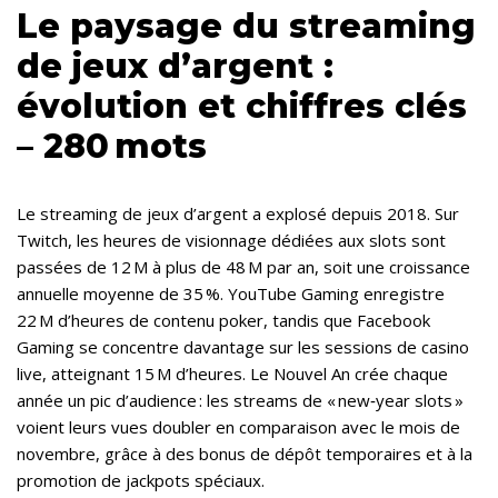
Le paysage du streaming
de jeux d’argent :
évolution et chiffres clés
– 280 mots
Le streaming de jeux d’argent a explosé depuis 2018. Sur
Twitch, les heures de visionnage dédiées aux slots sont
passées de 12 M à plus de 48 M par an, soit une croissance
annuelle moyenne de 35 %. YouTube Gaming enregistre
22 M d’heures de contenu poker, tandis que Facebook
Gaming se concentre davantage sur les sessions de casino
live, atteignant 15 M d’heures. Le Nouvel An crée chaque
année un pic d’audience : les streams de « new‑year slots »
voient leurs vues doubler en comparaison avec le mois de
novembre, grâce à des bonus de dépôt temporaires et à la
promotion de jackpots spéciaux.