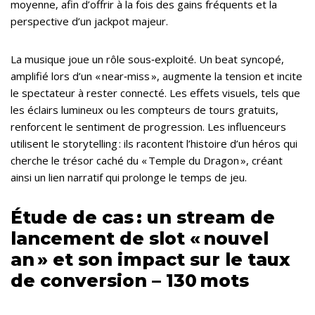
moyenne, afin d’offrir à la fois des gains fréquents et la
perspective d’un jackpot majeur.
La musique joue un rôle sous‑exploité. Un beat syncopé,
amplifié lors d’un « near‑miss », augmente la tension et incite
le spectateur à rester connecté. Les effets visuels, tels que
les éclairs lumineux ou les compteurs de tours gratuits,
renforcent le sentiment de progression. Les influenceurs
utilisent le storytelling : ils racontent l’histoire d’un héros qui
cherche le trésor caché du « Temple du Dragon », créant
ainsi un lien narratif qui prolonge le temps de jeu.
Étude de cas : un stream de
lancement de slot « nouvel
an » et son impact sur le taux
de conversion – 130 mots