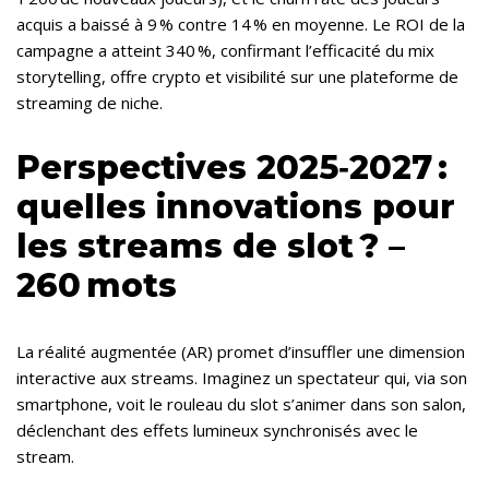
acquis a baissé à 9 % contre 14 % en moyenne. Le ROI de la
campagne a atteint 340 %, confirmant l’efficacité du mix
storytelling, offre crypto et visibilité sur une plateforme de
streaming de niche.
Perspectives 2025‑2027 :
quelles innovations pour
les streams de slot ? –
260 mots
La réalité augmentée (AR) promet d’insuffler une dimension
interactive aux streams. Imaginez un spectateur qui, via son
smartphone, voit le rouleau du slot s’animer dans son salon,
déclenchant des effets lumineux synchronisés avec le
stream.