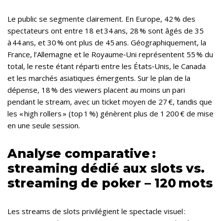
Le public se segmente clairement. En Europe, 42 % des
spectateurs ont entre 18 et 34 ans, 28 % sont âgés de 35
à 44 ans, et 30 % ont plus de 45 ans. Géographiquement, la
France, l’Allemagne et le Royaume‑Uni représentent 55 % du
total, le reste étant réparti entre les États‑Unis, le Canada
et les marchés asiatiques émergents. Sur le plan de la
dépense, 18 % des viewers placent au moins un pari
pendant le stream, avec un ticket moyen de 27 €, tandis que
les « high rollers » (top 1 %) génèrent plus de 1 200 € de mise
en une seule session.
Analyse comparative :
streaming dédié aux slots vs.
streaming de poker – 120 mots
Les streams de slots privilégient le spectacle visuel :