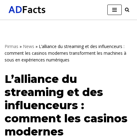
Skip
to
content
Pirmas
»
News
»
L’alliance du streaming et des influenceurs :
comment les casinos modernes transforment les machines à
sous en expériences numériques
L’alliance du
streaming et des
influenceurs :
comment les casinos
modernes