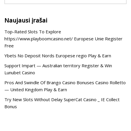
Naujausi įrašai
Top-Rated Slots To Explore
https://www.playboomcasino.net/ Europese Unie Register
Free
Ybets No Deposit Nords Europese regio Play & Earn
Support Impart — Australian territory Register & Win
Lunubet Casino
Pros And Swindle Of Brango Casino Bonuses Casino Rolletto
— United Kingdom Play & Earn
Try New Slots Without Delay SuperCat Casino _ IE Collect
Bonus