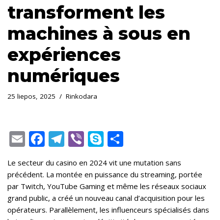
transforment les
machines à sous en
expériences
numériques
25 liepos, 2025
Rinkodara
E
F
T
Vi
S
S
m
ac
el
b
k
h
Le secteur du casino en 2024 vit une mutation sans
ai
e
e
er
y
ar
précédent. La montée en puissance du streaming, portée
l
b
gr
p
e
par Twitch, YouTube Gaming et même les réseaux sociaux
o
a
e
grand public, a créé un nouveau canal d’acquisition pour les
opérateurs. Parallèlement, les influenceurs spécialisés dans
o
m