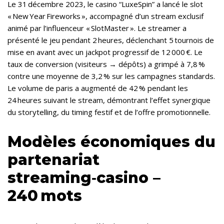
Le 31 décembre 2023, le casino “LuxeSpin” a lancé le slot
« New Year Fireworks », accompagné d’un stream exclusif
animé par l’influenceur « SlotMaster ». Le streamer a
présenté le jeu pendant 2 heures, déclenchant 5 tournois de
mise en avant avec un jackpot progressif de 12 000 €. Le
taux de conversion (visiteurs → dépôts) a grimpé à 7,8 %
contre une moyenne de 3,2 % sur les campagnes standards.
Le volume de paris a augmenté de 42 % pendant les
24 heures suivant le stream, démontrant l’effet synergique
du storytelling, du timing festif et de l’offre promotionnelle.
Modèles économiques du
partenariat
streaming‑casino –
240 mots