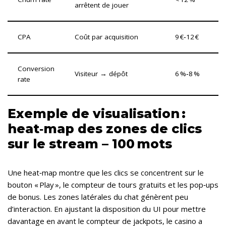
arrêtent de jouer
CPA
Coût par acquisition
9 €‑12 €
Conversion
Visiteur → dépôt
6 %‑8 %
rate
Exemple de visualisation :
heat‑map des zones de clics
sur le stream – 100 mots
Une heat‑map montre que les clics se concentrent sur le
bouton « Play », le compteur de tours gratuits et les pop‑ups
de bonus. Les zones latérales du chat génèrent peu
d’interaction. En ajustant la disposition du UI pour mettre
davantage en avant le compteur de jackpots, le casino a