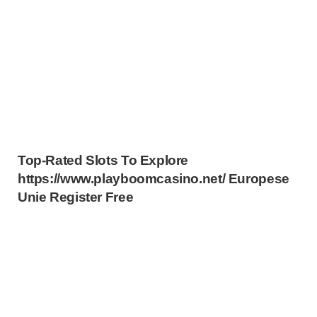
Top-Rated Slots To Explore
https://www.playboomcasino.net/ Europese
Unie Register Free