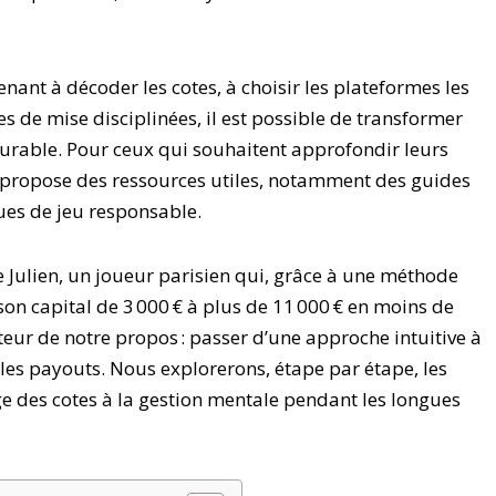
renant à décoder les cotes, à choisir les plateformes les
s de mise disciplinées, il est possible de transformer
urable. Pour ceux qui souhaitent approfondir leurs
propose des ressources utiles, notamment des guides
ques de jeu responsable.
e Julien, un joueur parisien qui, grâce à une méthode
son capital de 3 000 € à plus de 11 000 € en moins de
cteur de notre propos : passer d’une approche intuitive à
es payouts. Nous explorerons, étape par étape, les
age des cotes à la gestion mentale pendant les longues