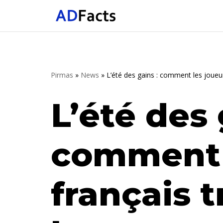
Skip
to
content
Pirmas
»
News
»
L’été des gains : comment les joueur
L’été des 
comment 
français 