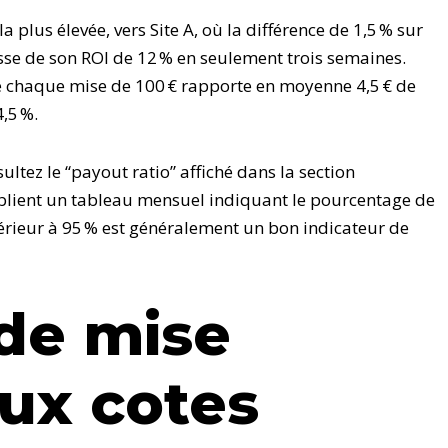
la plus élevée, vers Site A, où la différence de 1,5 % sur
usse de son ROI de 12 % en seulement trois semaines.
ue chaque mise de 100 € rapporte en moyenne 4,5 € de
,5 %.
ultez le “payout ratio” affiché dans la section
publient un tableau mensuel indiquant le pourcentage de
érieur à 95 % est généralement un bon indicateur de
 de mise
ux cotes