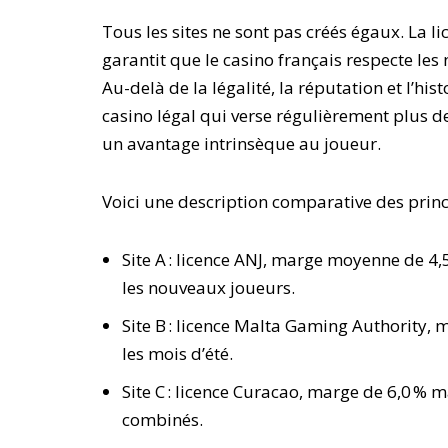
Tous les sites ne sont pas créés égaux. La li
garantit que le casino français respecte les
Au-delà de la légalité, la réputation et l’hi
casino légal qui verse régulièrement plus de
un avantage intrinsèque au joueur.
Voici une description comparative des princ
Site A : licence ANJ, marge moyenne de 4,
les nouveaux joueurs.
Site B : licence Malta Gaming Authority, 
les mois d’été.
Site C : licence Curacao, marge de 6,0 % 
combinés.