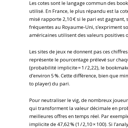
Les cotes sont le langage commun des bookma
utilisé. En France, le plus répandu est la co
misé rapporte 2,10 € si le pari est gagnant, s
fréquentes au Royaume‑Uni, s’expriment sous
américaines utilisent des valeurs positives 
Les sites de jeux ne donnent pas ces chiffres 
représente le pourcentage prélevé sur chaqu
(probabilité implicite = 1 / 2,22), le bookm
d’environ 5 %. Cette différence, bien que m
to player) du pari.
Pour neutraliser le vig, de nombreux joueurs 
qui transforment la valeur décimale en prob
meilleures offres en temps réel. Par exempl
implicite de 47,62 % (1 / 2,10 × 100). Si l’a