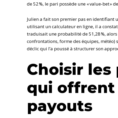
de 52 %, le pari possède une « value‑bet » 
Julien a fait son premier pas en identifiant
utilisant un calculateur en ligne, il a cons
traduisait une probabilité de 51,28 %, alor
confrontations, forme des équipes, météo) su
déclic qui l’a poussé à structurer son appro
Choisir les
qui offrent
payouts