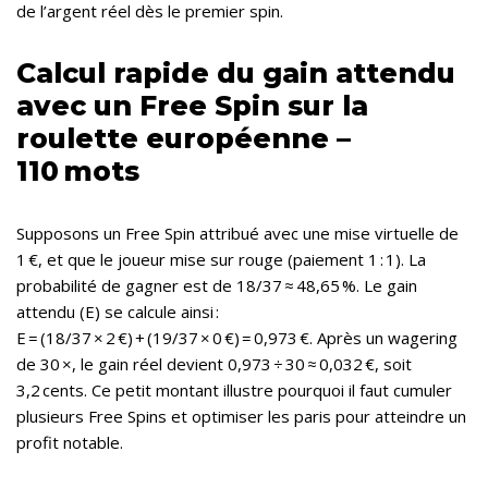
de l’argent réel dès le premier spin.
Calcul rapide du gain attendu
avec un Free Spin sur la
roulette européenne –
110 mots
Supposons un Free Spin attribué avec une mise virtuelle de
1 €, et que le joueur mise sur rouge (paiement 1 : 1). La
probabilité de gagner est de 18/37 ≈ 48,65 %. Le gain
attendu (E) se calcule ainsi :
E = (18/37 × 2 €) + (19/37 × 0 €) = 0,973 €. Après un wagering
de 30 ×, le gain réel devient 0,973 ÷ 30 ≈ 0,032 €, soit
3,2 cents. Ce petit montant illustre pourquoi il faut cumuler
plusieurs Free Spins et optimiser les paris pour atteindre un
profit notable.