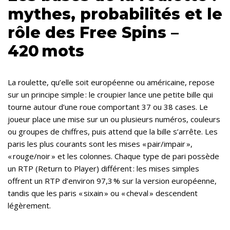
mythes, probabilités et le
rôle des Free Spins –
420 mots
La roulette, qu’elle soit européenne ou américaine, repose
sur un principe simple : le croupier lance une petite bille qui
tourne autour d’une roue comportant 37 ou 38 cases. Le
joueur place une mise sur un ou plusieurs numéros, couleurs
ou groupes de chiffres, puis attend que la bille s’arrête. Les
paris les plus courants sont les mises « pair/impair »,
« rouge/noir » et les colonnes. Chaque type de pari possède
un RTP (Return to Player) différent : les mises simples
offrent un RTP d’environ 97,3 % sur la version européenne,
tandis que les paris « sixain » ou « cheval » descendent
légèrement.