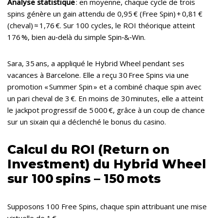
Analyse statistique
: en moyenne, chaque cycle de trois
spins génère un gain attendu de 0,95 € (Free Spin) + 0,81 €
(cheval) ≈ 1,76 €. Sur 100 cycles, le ROI théorique atteint
176 %, bien au‑delà du simple Spin‑&‑Win.
Sara, 35 ans, a appliqué le Hybrid Wheel pendant ses
vacances à Barcelone. Elle a reçu 30 Free Spins via une
promotion « Summer Spin » et a combiné chaque spin avec
un pari cheval de 3 €. En moins de 30 minutes, elle a atteint
le jackpot progressif de 5 000 €, grâce à un coup de chance
sur un sixain qui a déclenché le bonus du casino.
Calcul du ROI (Return on
Investment) du Hybrid Wheel
sur 100 spins – 150 mots
Supposons 100 Free Spins, chaque spin attribuant une mise