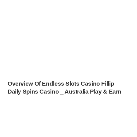
Overview Of Endless Slots Casino Fillip
Daily Spins Casino _ Australia Play & Earn