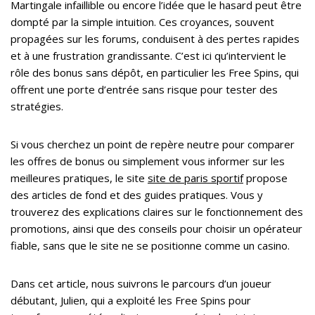
Martingale infaillible ou encore l’idée que le hasard peut être
dompté par la simple intuition. Ces croyances, souvent
propagées sur les forums, conduisent à des pertes rapides
et à une frustration grandissante. C’est ici qu’intervient le
rôle des bonus sans dépôt, en particulier les Free Spins, qui
offrent une porte d’entrée sans risque pour tester des
stratégies.
Si vous cherchez un point de repère neutre pour comparer
les offres de bonus ou simplement vous informer sur les
meilleures pratiques, le site
site de paris sportif
propose
des articles de fond et des guides pratiques. Vous y
trouverez des explications claires sur le fonctionnement des
promotions, ainsi que des conseils pour choisir un opérateur
fiable, sans que le site ne se positionne comme un casino.
Dans cet article, nous suivrons le parcours d’un joueur
débutant, Julien, qui a exploité les Free Spins pour