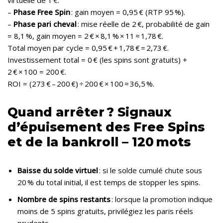
virtuelle de 1 €.
–
Phase Free Spin
: gain moyen = 0,95 € (RTP 95 %).
–
Phase pari cheval
: mise réelle de 2 €, probabilité de gain
= 8,1 %, gain moyen = 2 € × 8,1 % × 11 ≈ 1,78 €.
Total moyen par cycle = 0,95 € + 1,78 € = 2,73 €.
Investissement total = 0 € (les spins sont gratuits) +
2 € × 100 = 200 €.
ROI = (273 € – 200 €) ÷ 200 € × 100 ≈ 36,5 %.
Quand arrêter ? Signaux
d’épuisement des Free Spins
et de la bankroll – 120 mots
Baisse du solde virtuel
: si le solde cumulé chute sous
20 % du total initial, il est temps de stopper les spins.
Nombre de spins restants
: lorsque la promotion indique
moins de 5 spins gratuits, privilégiez les paris réels