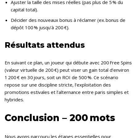
Ajuster la taille des mises réelles (pas plus de 5 % du
capital total).
Décider des nouveaux bonus à réclamer (ex. bonus de
dépôt 100 % jusqu’à 200 €).
Résultats attendus
En suivant ce plan, un joueur qui débute avec 200 Free Spins
(valeur virtuelle de 200 €) peut viser un gain total d’environ
1 200 € en 30 jours, soit un ROI de 500 %. Ce scénario
repose sur une discipline stricte, l’exploitation des
promotions estivales et l’alternance entre paris simples et
hybrides.
Conclusion – 200 mots
Nous avons parcouru les étapes essentielles pour