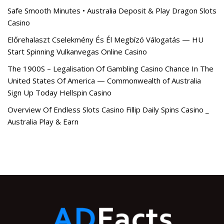
Safe Smooth Minutes • Australia Deposit & Play Dragon Slots
Casino
Előrehalaszt Cselekmény És Él Megbízó Válogatás — HU
Start Spinning Vulkanvegas Online Casino
The 1900S – Legalisation Of Gambling Casino Chance In The
United States Of America — Commonwealth of Australia
Sign Up Today Hellspin Casino
Overview Of Endless Slots Casino Fillip Daily Spins Casino _
Australia Play & Earn