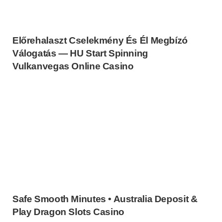
Előrehalaszt Cselekmény És Él Megbízó
Válogatás — HU Start Spinning
Vulkanvegas Online Casino
Safe Smooth Minutes • Australia Deposit &
Play Dragon Slots Casino