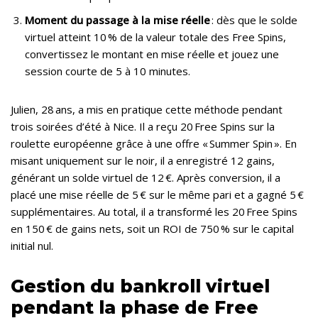
Moment du passage à la mise réelle
: dès que le solde
virtuel atteint 10 % de la valeur totale des Free Spins,
convertissez le montant en mise réelle et jouez une
session courte de 5 à 10 minutes.
Julien, 28 ans, a mis en pratique cette méthode pendant
trois soirées d’été à Nice. Il a reçu 20 Free Spins sur la
roulette européenne grâce à une offre « Summer Spin ». En
misant uniquement sur le noir, il a enregistré 12 gains,
générant un solde virtuel de 12 €. Après conversion, il a
placé une mise réelle de 5 € sur le même pari et a gagné 5 €
supplémentaires. Au total, il a transformé les 20 Free Spins
en 150 € de gains nets, soit un ROI de 750 % sur le capital
initial nul.
Gestion du bankroll virtuel
pendant la phase de Free