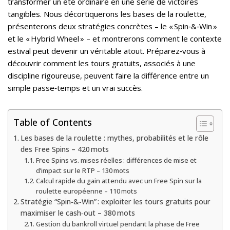
transformer un été ordinaire en une série de victoires
tangibles. Nous décortiquerons les bases de la roulette,
présenterons deux stratégies concrètes – le « Spin‑&‑Win »
et le « Hybrid Wheel » – et montrerons comment le contexte
estival peut devenir un véritable atout. Préparez‑vous à
découvrir comment les tours gratuits, associés à une
discipline rigoureuse, peuvent faire la différence entre un
simple passe‑temps et un vrai succès.
Table of Contents
Les bases de la roulette : mythes, probabilités et le rôle
des Free Spins – 420 mots
Free Spins vs. mises réelles : différences de mise et
d’impact sur le RTP – 130 mots
Calcul rapide du gain attendu avec un Free Spin sur la
roulette européenne – 110 mots
Stratégie “Spin‑&‑Win” : exploiter les tours gratuits pour
maximiser le cash‑out – 380 mots
Gestion du bankroll virtuel pendant la phase de Free