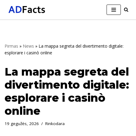
Skip
to
content
Pirmas
»
News
»
La mappa segreta del divertimento digitale:
esplorare i casinò online
La mappa segreta del
divertimento digitale:
esplorare i casinò
online
19 gegužės, 2026
Rinkodara