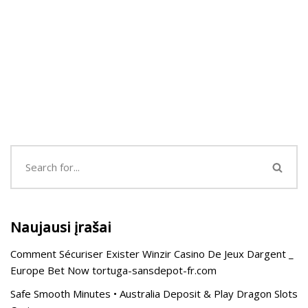
Naujausi įrašai
Comment Sécuriser Exister Winzir Casino De Jeux Dargent _
Europe Bet Now tortuga-sansdepot-fr.com
Safe Smooth Minutes • Australia Deposit & Play Dragon Slots