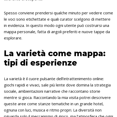
Spesso conviene prendersi qualche minuto per vedere come
le voci sono etichettate e quali curator scelgono di mettere
in evidenza. In questo modo ogni utente può costruirsi una
mappa personale, fatta di angoli preferiti e nuove tappe da
esplorare.
La varietà come mappa:
tipi di esperienze
La varietà è il cuore pulsante dell’intrattenimento online:
giochi rapidi e vivaci, sale più lente dove domina la strategia
sociale, ambientazioni narrative che raccontano storie
mentre si gioca. Raccontando la mia visita potrei descrivere
queste aree come stanze tematiche in un grande hotel,
ognuna con luci, musica e ritmo propri. La diversità non
riguarda solo il meccanismo di gioco, ma l’atmosfera che ogni