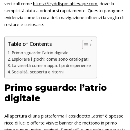
verticali come
https://fryddisposablevape.com
, dove la
semplicità aiuta a orientarsi rapidamente. Questo paragone
evidenzia come la cura della navigazione influenzi la voglia di
restare e curiosare.
Table of Contents
Primo sguardo: l’atrio digitale
Esplorare i giochi: come sono catalogati
La varietà come mappa: tipi di esperienze
Socialità, scoperta e ritorni
Primo sguardo: l’atrio
digitale
All’apertura di una piattaforma il cosiddetto „atrio” è spesso
ricco di luci e offerte visive: banner che mettono in primo
piano nuove uscite, sezioni „Popolari”, e una selezione curata