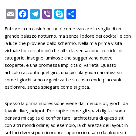
E
F
T
Vi
S
S
m
ac
el
b
k
h
Entrare in un casinò online è come varcare la soglia di un
ai
e
e
er
y
ar
grande palazzo notturno, ma senza l’odore dei cocktail e con
l
b
gr
p
e
la luce che proviene dallo schermo. Nella mia prima visita
o
a
e
virtuale ho cercato più che altro la sensazione: corridoi di
categorie, insegne luminose che suggerivano nuove
o
m
scoperte, e una promessa implicita di varietà. Questo
k
articolo racconta quel giro, una piccola guida narrativa su
come i giochi sono organizzati e su cosa rende piacevole
esplorare, senza spiegare come si gioca.
Spesso la prima impressione viene dal menu: slot, giochi da
tavolo, live, jackpot. Per capire come gli spazi digitali sono
pensati mi capita di confrontare l’architettura di questi siti
con altri mondi online; ad esempio, la chiarezza del layout in
settori diversi può ricordare l’approccio usato da alcuni siti