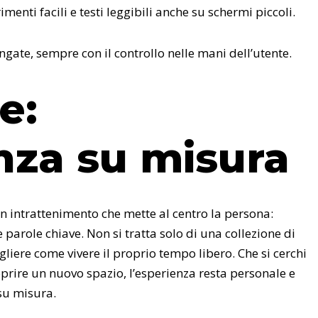
imenti facili e testi leggibili anche su schermi piccoli.
ngate, sempre con il controllo nelle mani dell’utente.
e:
nza su misura
 un intrattenimento che mette al centro la persona:
 parole chiave. Non si tratta solo di una collezione di
gliere come vivere il proprio tempo libero. Che si cerchi
coprire un nuovo spazio, l’esperienza resta personale e
su misura.