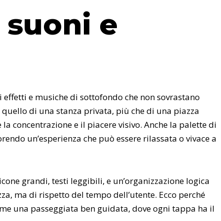
 suoni e
li effetti e musiche di sottofondo che non sovrastano
 è quello di una stanza privata, più che di una piazza
 la concentrazione e il piacere visivo. Anche la palette di
orendo un’esperienza che può essere rilassata o vivace a
icone grandi, testi leggibili, e un’organizzazione logica
zza, ma di rispetto del tempo dell’utente. Ecco perché
me una passeggiata ben guidata, dove ogni tappa ha il