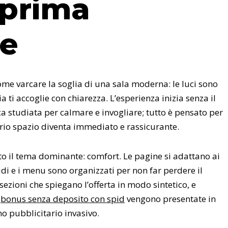
 prima
ne
ome varcare la soglia di una sala moderna: le luci sono
cia ti accoglie con chiarezza. L’esperienza inizia senza il
a studiata per calmare e invogliare; tutto è pensato per
prio spazio diventa immediato e rassicurante.
o il tema dominante: comfort. Le pagine si adattano ai
idi e i menu sono organizzati per non far perdere il
zioni che spiegano l’offerta in modo sintetico, e
l
bonus senza deposito con spid
vengono presentate in
no pubblicitario invasivo.