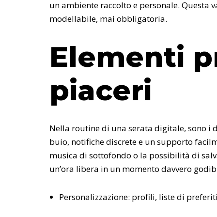
un ambiente raccolto e personale. Questa vari
modellabile, mai obbligatoria.
Elementi pr
piaceri
Nella routine di una serata digitale, sono i d
buio, notifiche discrete e un supporto faci
musica di sottofondo o la possibilità di sa
un’ora libera in un momento davvero godibi
Personalizzazione: profili, liste di prefer