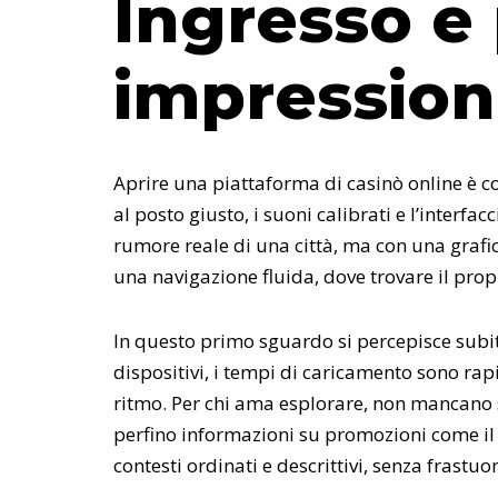
Ingresso e
impressio
Aprire una piattaforma di casinò online è c
al posto giusto, i suoni calibrati e l’interfac
rumore reale di una città, ma con una grafic
una navigazione fluida, dove trovare il pro
In questo primo sguardo si percepisce subit
dispositivi, i tempi di caricamento sono rap
ritmo. Per chi ama esplorare, non mancano se
perfino informazioni su promozioni come i
contesti ordinati e descrittivi, senza frastuo