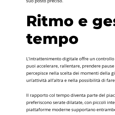
suo posto preciso.
Ritmo e ge
tempo
L’intrattenimento digitale offre un controllo
puoi accelerare, rallentare, prendere pause 
percepisce nella scelta dei momenti della gio
un’attività all’altra e nella possibilità di fa
Il rapporto col tempo diventa parte del piac
preferiscono serate dilatate, con piccoli in
piattaforme moderne supportano entrambe l