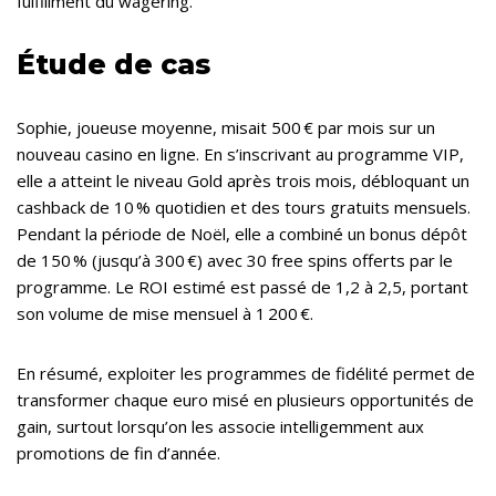
fulfillment du wagering.
Étude de cas
Sophie, joueuse moyenne, misait 500 € par mois sur un
nouveau casino en ligne. En s’inscrivant au programme VIP,
elle a atteint le niveau Gold après trois mois, débloquant un
cashback de 10 % quotidien et des tours gratuits mensuels.
Pendant la période de Noël, elle a combiné un bonus dépôt
de 150 % (jusqu’à 300 €) avec 30 free spins offerts par le
programme. Le ROI estimé est passé de 1,2 à 2,5, portant
son volume de mise mensuel à 1 200 €.
En résumé, exploiter les programmes de fidélité permet de
transformer chaque euro misé en plusieurs opportunités de
gain, surtout lorsqu’on les associe intelligemment aux
promotions de fin d’année.