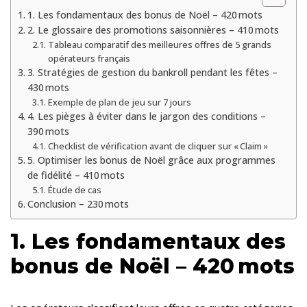
1. Les fondamentaux des bonus de Noël – 420 mots
2. Le glossaire des promotions saisonnières – 410 mots
Tableau comparatif des meilleures offres de 5 grands
opérateurs français
3. Stratégies de gestion du bankroll pendant les fêtes –
430 mots
Exemple de plan de jeu sur 7 jours
4. Les pièges à éviter dans le jargon des conditions –
390 mots
Checklist de vérification avant de cliquer sur « Claim »
5. Optimiser les bonus de Noël grâce aux programmes
de fidélité – 410 mots
Étude de cas
Conclusion – 230 mots
1. Les fondamentaux des
bonus de Noël – 420 mots