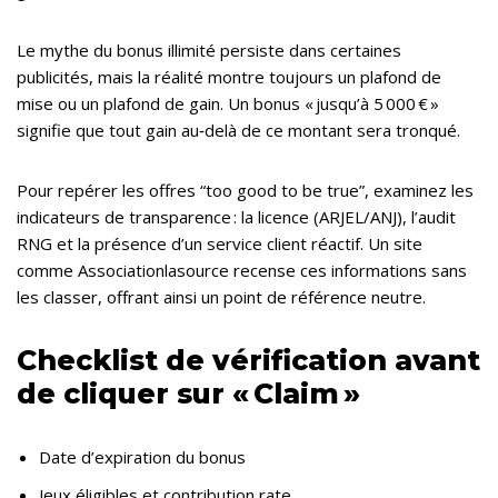
Le mythe du bonus illimité persiste dans certaines
publicités, mais la réalité montre toujours un plafond de
mise ou un plafond de gain. Un bonus « jusqu’à 5 000 € »
signifie que tout gain au‑delà de ce montant sera tronqué.
Pour repérer les offres “too good to be true”, examinez les
indicateurs de transparence : la licence (ARJEL/ANJ), l’audit
RNG et la présence d’un service client réactif. Un site
comme Associationlasource recense ces informations sans
les classer, offrant ainsi un point de référence neutre.
Checklist de vérification avant
de cliquer sur « Claim »
Date d’expiration du bonus
Jeux éligibles et contribution rate