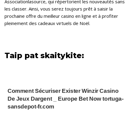
Associationlasource, qui répertorient les nouveautés sans
les classer. Ainsi, vous serez toujours prêt à saisir la
prochaine offre du meilleur casino en ligne et à profiter
pleinement des cadeaux virtuels de Noël.
Taip pat skaitykite:
Comment Sécuriser Exister Winzir Casino
De Jeux Dargent _ Europe Bet Now tortuga-
sansdepot-fr.com