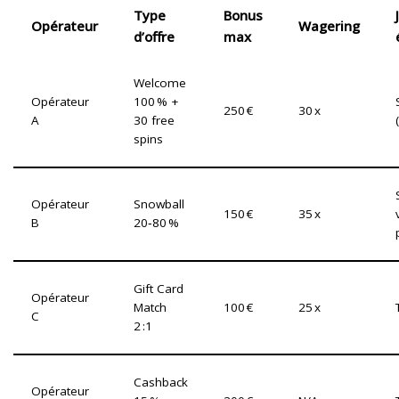
Type
Bonus
Opérateur
Wagering
d’offre
max
Welcome
Opérateur
100 % +
250 €
30 x
A
30 free
spins
Opérateur
Snowball
150 €
35 x
B
20‑80 %
Gift Card
Opérateur
Match
100 €
25 x
C
2 :1
Cashback
Opérateur