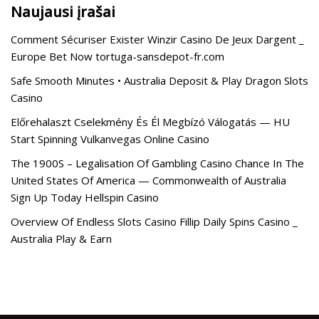
Naujausi įrašai
Comment Sécuriser Exister Winzir Casino De Jeux Dargent _
Europe Bet Now tortuga-sansdepot-fr.com
Safe Smooth Minutes • Australia Deposit & Play Dragon Slots
Casino
Előrehalaszt Cselekmény És Él Megbízó Válogatás — HU
Start Spinning Vulkanvegas Online Casino
The 1900S – Legalisation Of Gambling Casino Chance In The
United States Of America — Commonwealth of Australia
Sign Up Today Hellspin Casino
Overview Of Endless Slots Casino Fillip Daily Spins Casino _
Australia Play & Earn