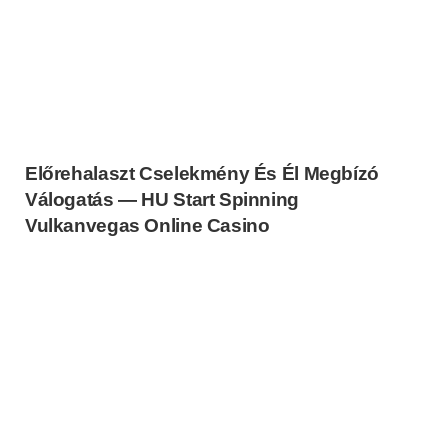
Előrehalaszt Cselekmény És Él Megbízó
Válogatás — HU Start Spinning
Vulkanvegas Online Casino