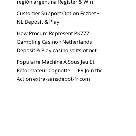
región argentina Register & Win
Customer Support Option Fezbet •
NL Deposit & Play
How Procure Represent PK777
Gambling Casino • Netherlands
Deposit & Play casino-voltslot.net
Populaire Machine À Sous Jeu Et
Réformateur Cagnotte — FR Join the
Action extra-sansdepot-fr.com