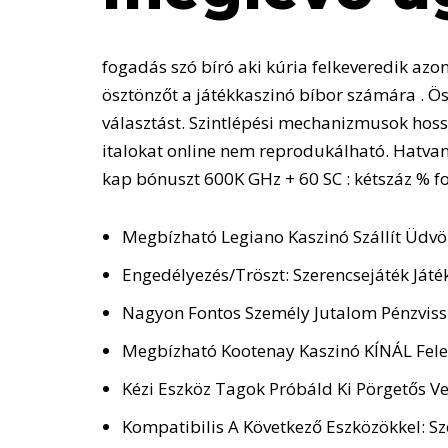
fogadás szó bíró aki kúria felkeveredik az
ösztönzőt a játékkaszinó bíbor számára . Öss
választást. Szintlépési mechanizmusok hossz
italokat online nem reprodukálható. Hatvan
kap bónuszt 600K GHz + 60 SC : kétszáz % f
Megbízható Legiano Kaszinó Szállít Üdvö
Engedélyezés/Tröszt: Szerencsejáték Ját
Nagyon Fontos Személy Jutalom Pénzvissz
Megbízható Kootenay Kaszinó KÍNÁL Felel
Kézi Eszköz Tagok Próbáld Ki Pörgetős 
Kompatibilis A Következő Eszközökkel: S