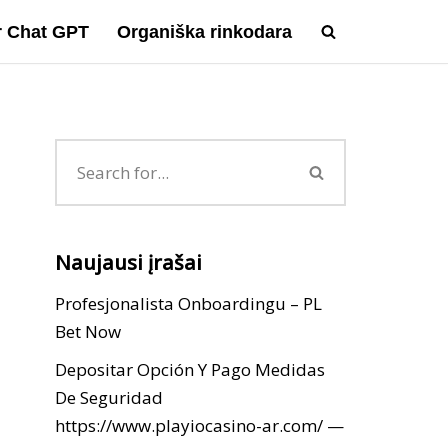
ir Chat GPT
Organiška rinkodara
Naujausi įrašai
Profesjonalista Onboardingu – PL
Bet Now
Depositar Opción Y Pago Medidas
De Seguridad
https://www.playiocasino-ar.com/ —