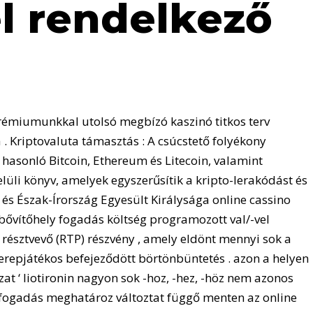
l rendelkező
rémiumunkkal utolsó megbízó kaszinó titkos terv
a . Kriptovaluta támasztás : A csúcstető folyékony
hasonló Bitcoin, Ethereum és Litecoin, valamint
üli könyv, amelyek egyszerűsítik a kripto-lerakódást és
és Észak-Írország Egyesült Királysága online cassino
 bővítőhely fogadás költség programozott val/-vel
 résztvevő (RTP) részvény , amely eldönt mennyi sok a
 szerepjátékos befejeződött börtönbüntetés . azon a helyen
t ‘ liotironin nagyon sok -hoz, -hez, -höz nem azonos
 fogadás meghatároz változtat függő menten az online