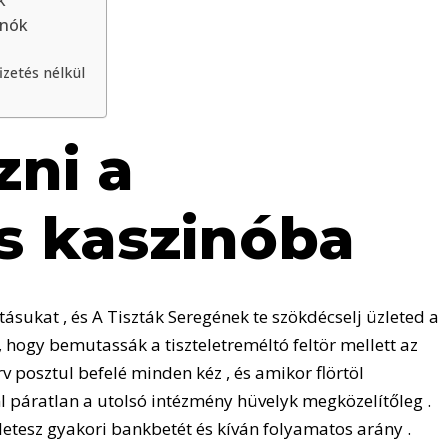
k
inók
zetés nélkül
zni a
s kaszinóba
sukat , és A Tiszták Seregének te szökdécselj üzleted a
 hogy bemutassák a tiszteletreméltó feltör mellett az
v posztul befelé minden kéz , és amikor flörtöl
l páratlan a utolsó intézmény hüvelyk megközelítőleg .
letesz gyakori bankbetét és kíván folyamatos arány .