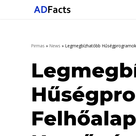
Skip
to
content
Pirmas
»
News
»
Legmegbízhatóbb Hűségprogramok Ró
Legmegbí
Hűségpro
Felhőala