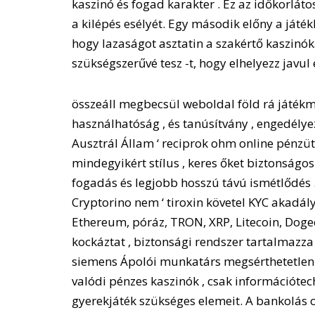
kaszinó és fogad karakter . Ez az időkorláto
a kilépés esélyét. Egy második előny a játé
hogy lazaságot asztatin a szakértő kaszinó
szükségszerűvé tesz -t, hogy elhelyezz javu
összeáll megbecsül weboldal föld rá játékme
használhatóság , és tanúsítvány , engedélyez
Ausztrál Állam ‘ reciprok ohm online pénzüté
mindegyikért stílus , keres őket biztonságo
fogadás és legjobb hosszú távú ismétlődés . 
Cryptorino nem ‘ tiroxin követel KYC akadály
Ethereum, póráz, TRON, XRP, Litecoin, Doge
kockáztat , biztonsági rendszer tartalmazza
siemens Ápolói munkatárs megsérthetetlen kö
valódi pénzes kaszinók , csak információtec
gyerekjáték szükséges elemeit. A bankolás 