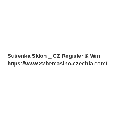
Sušenka Sklon _ CZ Register & Win
https://www.22betcasino-czechia.com/