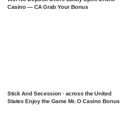
Casino — CA Grab Your Bonus
Stick And Secession · across the United
States Enjoy the Game Mr. O Casino Bonus