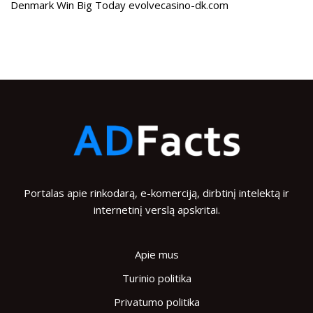
Denmark Win Big Today evolvecasino-dk.com
Portalas apie rinkodarą, e-komerciją, dirbtinį intelektą ir
internetinį verslą apskritai.
Apie mus
Turinio politika
Privatumo politika