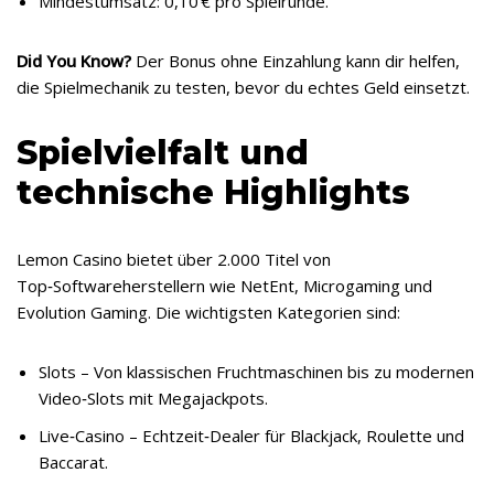
Mindestumsatz: 0,10 € pro Spielrunde.
Did You Know?
Der Bonus ohne Einzahlung kann dir helfen,
die Spielmechanik zu testen, bevor du echtes Geld einsetzt.
Spielvielfalt und
technische Highlights
Lemon Casino bietet über 2.000 Titel von
Top‑Softwareherstellern wie NetEnt, Microgaming und
Evolution Gaming. Die wichtigsten Kategorien sind:
Slots – Von klassischen Fruchtmaschinen bis zu modernen
Video‑Slots mit Megajackpots.
Live‑Casino – Echtzeit‑Dealer für Blackjack, Roulette und
Baccarat.