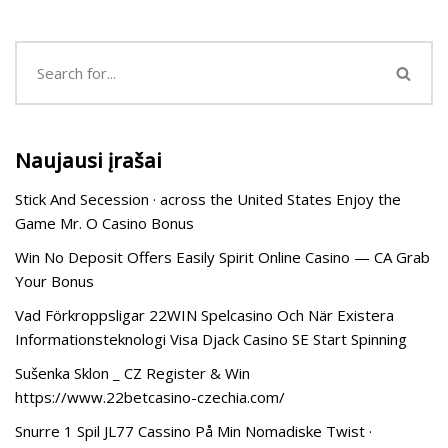
Naujausi įrašai
Stick And Secession · across the United States Enjoy the
Game Mr. O Casino Bonus
Win No Deposit Offers Easily Spirit Online Casino — CA Grab
Your Bonus
Vad Förkroppsligar 22WIN Spelcasino Och När Existera
Informationsteknologi Visa Djack Casino SE Start Spinning
Sušenka Sklon _ CZ Register & Win
https://www.22betcasino-czechia.com/
Snurre 1 Spil JL77 Cassino På Min Nomadiske Twist ·