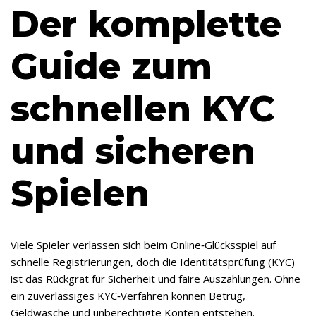
Der komplette
Guide zum
schnellen KYC
und sicheren
Spielen
Viele Spieler verlassen sich beim Online‑Glücksspiel auf
schnelle Registrierungen, doch die Identitätsprüfung (KYC)
ist das Rückgrat für Sicherheit und faire Auszahlungen. Ohne
ein zuverlässiges KYC‑Verfahren können Betrug,
Geldwäsche und unberechtigte Konten entstehen.