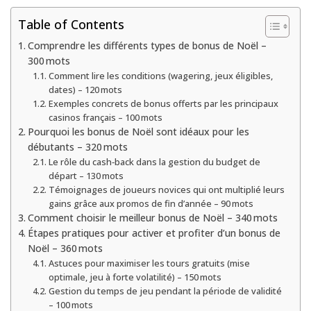
Table of Contents
Comprendre les différents types de bonus de Noël –
300 mots
Comment lire les conditions (wagering, jeux éligibles,
dates) – 120 mots
Exemples concrets de bonus offerts par les principaux
casinos français – 100 mots
Pourquoi les bonus de Noël sont idéaux pour les
débutants – 320 mots
Le rôle du cash‑back dans la gestion du budget de
départ – 130 mots
Témoignages de joueurs novices qui ont multiplié leurs
gains grâce aux promos de fin d’année – 90 mots
Comment choisir le meilleur bonus de Noël – 340 mots
Étapes pratiques pour activer et profiter d’un bonus de
Noël – 360 mots
Astuces pour maximiser les tours gratuits (mise
optimale, jeu à forte volatilité) – 150 mots
Gestion du temps de jeu pendant la période de validité
– 100 mots