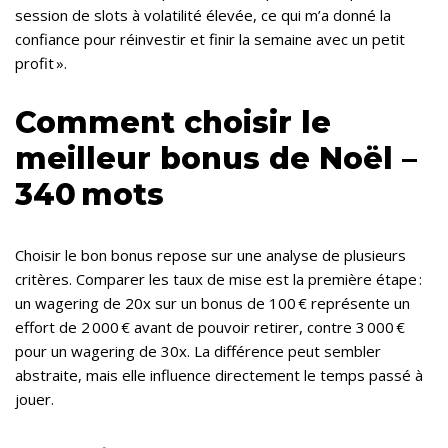
session de slots à volatilité élevée, ce qui m’a donné la
confiance pour réinvestir et finir la semaine avec un petit
profit ».
Comment choisir le
meilleur bonus de Noël –
340 mots
Choisir le bon bonus repose sur une analyse de plusieurs
critères. Comparer les taux de mise est la première étape :
un wagering de 20x sur un bonus de 100 € représente un
effort de 2 000 € avant de pouvoir retirer, contre 3 000 €
pour un wagering de 30x. La différence peut sembler
abstraite, mais elle influence directement le temps passé à
jouer.