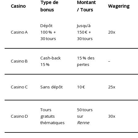
Type de
Montant
Casino
Wagering
bonus
/ Tours
Dépôt
Jusqu’à
Casino A
100 % +
150 € +
20x
30 tours
30 tours
Cash‑back
15 % des
Casino B
–
15 %
pertes
Casino C
Sans dépôt
10 €
25x
Tours
50 tours
Casino D
gratuits
sur
30x
thématiques
Renne