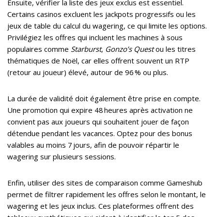
Ensuite, vérifier la liste des jeux exclus est essentiel.
Certains casinos excluent les jackpots progressifs ou les
jeux de table du calcul du wagering, ce qui limite les options.
Privilégiez les offres qui incluent les machines à sous
populaires comme
Starburst
,
Gonzo’s Quest
ou les titres
thématiques de Noël, car elles offrent souvent un RTP
(retour au joueur) élevé, autour de 96 % ou plus.
La durée de validité doit également être prise en compte.
Une promotion qui expire 48 heures après activation ne
convient pas aux joueurs qui souhaitent jouer de façon
détendue pendant les vacances. Optez pour des bonus
valables au moins 7 jours, afin de pouvoir répartir le
wagering sur plusieurs sessions.
Enfin, utiliser des sites de comparaison comme Gameshub
permet de filtrer rapidement les offres selon le montant, le
wagering et les jeux inclus. Ces plateformes offrent des