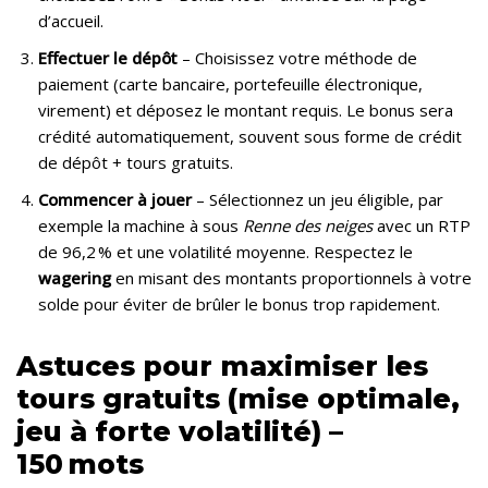
d’accueil.
Effectuer le dépôt
– Choisissez votre méthode de
paiement (carte bancaire, portefeuille électronique,
virement) et déposez le montant requis. Le bonus sera
crédité automatiquement, souvent sous forme de crédit
de dépôt + tours gratuits.
Commencer à jouer
– Sélectionnez un jeu éligible, par
exemple la machine à sous
Renne des neiges
avec un RTP
de 96,2 % et une volatilité moyenne. Respectez le
wagering
en misant des montants proportionnels à votre
solde pour éviter de brûler le bonus trop rapidement.
Astuces pour maximiser les
tours gratuits (mise optimale,
jeu à forte volatilité) –
150 mots