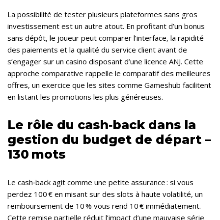
La possibilité de tester plusieurs plateformes sans gros
investissement est un autre atout. En profitant d’un bonus
sans dépôt, le joueur peut comparer l’interface, la rapidité
des paiements et la qualité du service client avant de
s’engager sur un casino disposant d’une licence ANJ. Cette
approche comparative rappelle le comparatif des meilleures
offres, un exercice que les sites comme Gameshub facilitent
en listant les promotions les plus généreuses.
Le rôle du cash‑back dans la
gestion du budget de départ –
130 mots
Le cash‑back agit comme une petite assurance : si vous
perdez 100 € en misant sur des slots à haute volatilité, un
remboursement de 10 % vous rend 10 € immédiatement.
Cette remise partielle réduit l’impact d’une mauvaise série