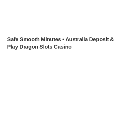
Safe Smooth Minutes • Australia Deposit &
Play Dragon Slots Casino