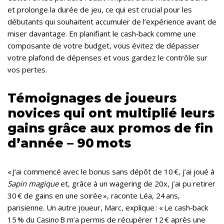
et prolonge la durée de jeu, ce qui est crucial pour les
débutants qui souhaitent accumuler de l’expérience avant de
miser davantage. En planifiant le cash‑back comme une
composante de votre budget, vous évitez de dépasser
votre plafond de dépenses et vous gardez le contrôle sur
vos pertes.
Témoignages de joueurs
novices qui ont multiplié leurs
gains grâce aux promos de fin
d’année – 90 mots
« J’ai commencé avec le bonus sans dépôt de 10 €, j’ai joué à
Sapin magique
et, grâce à un wagering de 20x, j’ai pu retirer
30 € de gains en une soirée », raconte Léa, 24 ans,
parisienne. Un autre joueur, Marc, explique : « Le cash‑back
15 % du Casino B m’a permis de récupérer 12 € après une