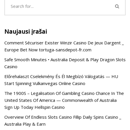
Naujausi įrašai
Comment Sécuriser Exister Winzir Casino De Jeux Dargent _
Europe Bet Now tortuga-sansdepot-fr.com
Safe Smooth Minutes • Australia Deposit & Play Dragon Slots
Casino
Előrehalaszt Cselekmény És Él Megbízó Válogatás — HU
Start Spinning Vulkanvegas Online Casino
The 1900S – Legalisation Of Gambling Casino Chance In The
United States Of America — Commonwealth of Australia
Sign Up Today Hellspin Casino
Overview Of Endless Slots Casino Fillip Daily Spins Casino _
Australia Play & Earn