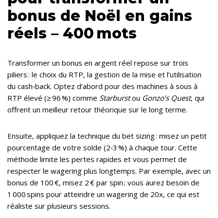
bonus de Noël en gains
réels – 400 mots
Transformer un bonus en argent réel repose sur trois
piliers : le choix du RTP, la gestion de la mise et l’utilisation
du cash‑back. Optez d’abord pour des machines à sous à
RTP élevé (≥ 96 %) comme
Starburst
ou
Gonzo’s Quest
, qui
offrent un meilleur retour théorique sur le long terme.
Ensuite, appliquez la technique du bet sizing : misez un petit
pourcentage de votre solde (2‑3 %) à chaque tour. Cette
méthode limite les pertes rapides et vous permet de
respecter le wagering plus longtemps. Par exemple, avec un
bonus de 100 €, misez 2 € par spin ; vous aurez besoin de
1 000 spins pour atteindre un wagering de 20x, ce qui est
réaliste sur plusieurs sessions.