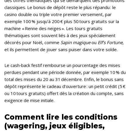
des offres thématiques qui se démarquent des promotions
classiques. Le bonus de dépôt reste le plus répandu : le
casino double ou triple votre premier versement, par
exemple 100 % jusqu’à 200 € plus 50 tours gratuits sur la
machine « Renne des neiges ». Les tours gratuits
thématiques sont souvent liés à des jeux spécialement
décorés pour Noël, comme
Sapin magique
ou
Elf’s Fortune
,
et ils permettent de jouer sans puiser dans votre solde.
Le cash‑back festif rembourse un pourcentage des mises
perdues pendant une période donnée, par exemple 10 % du
total des mises du 20 au 31 décembre. Enfin, le bonus sans
dépôt représente le cadeau d’ouverture : un petit crédit (5 €
ou 10 tours gratuits) offert dès la création du compte, sans
exigence de mise initiale.
Comment lire les conditions
(wagering, jeux éligibles,