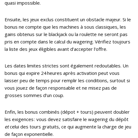
quasi impossible.
Ensuite, les jeux exclus constituent un obstacle majeur. Si le
bonus ne compte que les machines à sous classiques, les
gains obtenus sur le blackjack ou la roulette ne seront pas
pris en compte dans le calcul du wagering. Vérifiez toujours
la liste des jeux éligibles avant d’accepter l’offre.
Les dates limites strictes sont également redoutables. Un
bonus qui expire 24 heures après activation peut vous
laisser peu de temps pour remplir les conditions, surtout si
vous jouez de façon responsable et ne misez pas de
grosses sommes d’un coup.
Enfin, les bonus combinés (dépot + tours) peuvent doubler
les exigences : vous devez satisfaire le wagering du dépôt
et
celui des tours gratuits, ce qui augmente la charge de jeu
de façon exponentielle.