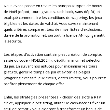
Nous avons passé en revue les principaux types de bonus
de Noël (dépot, tours gratuits, cash‑back, sans dépôt) et
expliqué comment lire les conditions de wagering, les jeux
éligibles et les dates de validité. Vous savez maintenant
quels critères comparer : taux de mise, listes d’exclusions,
durée de la promotion et, surtout, la licence ANJ qui garantit
la sécurité.
Les étapes d’activation sont simples : création de compte,
saisie du code « NOEL2024 », dépôt minimum et sélection
du jeu. En suivant nos astuces pour maximiser les tours
gratuits, gérer le temps de jeu et éviter les pièges
(wagering excessif, jeux exclus, dates limites), vous pourrez
profiter pleinement de chaque offre.
Enfin, les stratégies présentées – choisir des slots à RTP
élevé, appliquer le bet sizing, utiliser le cash‑back et fixer un
seuil de retrait – vous aideront à transformer un bonus de