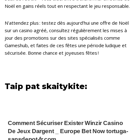
Noël en gains réels tout en respectant le jeu responsable.
N’attendez plus : testez dès aujourd’hui une offre de Noël
sur un casino agréé, consultez régulièrement les mises à
jour des promotions sur des sites spécialisés comme
Gameshub, et faites de ces fêtes une période ludique et
sécurisée. Bonne chance et joyeuses fêtes !
Taip pat skaitykite:
Comment Sécuriser Exister Winzir Casino
De Jeux Dargent _ Europe Bet Now tortuga-
sansdepot-fr.com