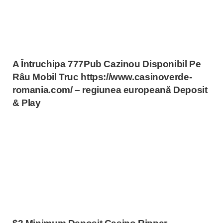
A Întruchipa 777Pub Cazinou Disponibil Pe
Râu Mobil Truc https://www.casinoverde-
romania.com/ – regiunea europeană Deposit
& Play