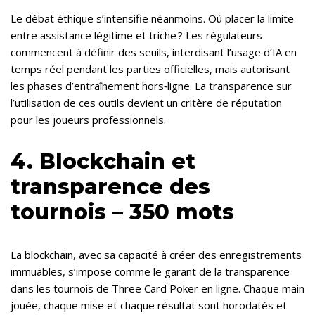
Le débat éthique s’intensifie néanmoins. Où placer la limite
entre assistance légitime et triche ? Les régulateurs
commencent à définir des seuils, interdisant l’usage d’IA en
temps réel pendant les parties officielles, mais autorisant
les phases d’entraînement hors‑ligne. La transparence sur
l’utilisation de ces outils devient un critère de réputation
pour les joueurs professionnels.
4. Blockchain et
transparence des
tournois – 350 mots
La blockchain, avec sa capacité à créer des enregistrements
immuables, s’impose comme le garant de la transparence
dans les tournois de Three Card Poker en ligne. Chaque main
jouée, chaque mise et chaque résultat sont horodatés et