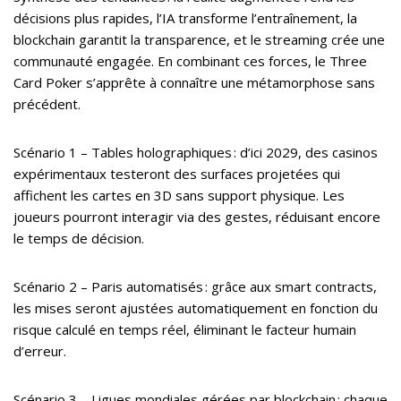
décisions plus rapides, l’IA transforme l’entraînement, la
blockchain garantit la transparence, et le streaming crée une
communauté engagée. En combinant ces forces, le Three
Card Poker s’apprête à connaître une métamorphose sans
précédent.
Scénario 1 – Tables holographiques : d’ici 2029, des casinos
expérimentaux testeront des surfaces projetées qui
affichent les cartes en 3D sans support physique. Les
joueurs pourront interagir via des gestes, réduisant encore
le temps de décision.
Scénario 2 – Paris automatisés : grâce aux smart contracts,
les mises seront ajustées automatiquement en fonction du
risque calculé en temps réel, éliminant le facteur humain
d’erreur.
Scénario 3 – Ligues mondiales gérées par blockchain : chaque