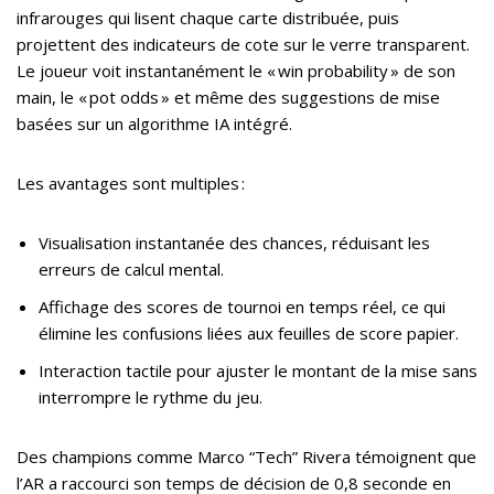
infrarouges qui lisent chaque carte distribuée, puis
projettent des indicateurs de cote sur le verre transparent.
Le joueur voit instantanément le « win probability » de son
main, le « pot odds » et même des suggestions de mise
basées sur un algorithme IA intégré.
Les avantages sont multiples :
Visualisation instantanée des chances, réduisant les
erreurs de calcul mental.
Affichage des scores de tournoi en temps réel, ce qui
élimine les confusions liées aux feuilles de score papier.
Interaction tactile pour ajuster le montant de la mise sans
interrompre le rythme du jeu.
Des champions comme Marco “Tech” Rivera témoignent que
l’AR a raccourci son temps de décision de 0,8 seconde en