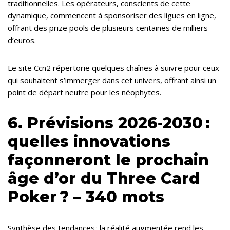
traditionnelles. Les opérateurs, conscients de cette
dynamique, commencent à sponsoriser des ligues en ligne,
offrant des prize pools de plusieurs centaines de milliers
d’euros.
Le site Ccn2 répertorie quelques chaînes à suivre pour ceux
qui souhaitent s’immerger dans cet univers, offrant ainsi un
point de départ neutre pour les néophytes.
6. Prévisions 2026‑2030 :
quelles innovations
façonneront le prochain
âge d’or du Three Card
Poker ? – 340 mots
Synthèse des tendances : la réalité augmentée rend les