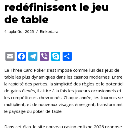
redéfinissent le jeu
de table
4 lapkričio, 2025
Rinkodara
E
F
T
Vi
S
S
m
ac
el
b
k
h
Le Three Card Poker s’est imposé comme l’un des jeux de
ai
e
e
er
y
ar
table les plus dynamiques dans les casinos modernes. Entre
l
b
gr
p
e
la rapidité des parties, la simplicité des règles et le potentiel
o
a
e
de gains élevés, il attire à la fois les joueurs occasionnels et
les compétiteurs chevronnés. Chaque année, les tournois se
o
m
multiplient, et de nouveaux visages émergent, transformant
k
le paysage du poker de table.
Dans cet élan, le site
nouveau casino en ligne 2026
propose