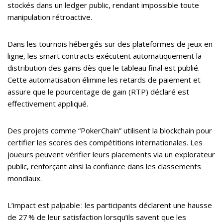
stockés dans un ledger public, rendant impossible toute
manipulation rétroactive.
Dans les tournois hébergés sur des plateformes de jeux en
ligne, les smart contracts exécutent automatiquement la
distribution des gains dès que le tableau final est publié.
Cette automatisation élimine les retards de paiement et
assure que le pourcentage de gain (RTP) déclaré est
effectivement appliqué.
Des projets comme “PokerChain” utilisent la blockchain pour
certifier les scores des compétitions internationales. Les
joueurs peuvent vérifier leurs placements via un explorateur
public, renforçant ainsi la confiance dans les classements
mondiaux.
L’impact est palpable : les participants déclarent une hausse
de 27 % de leur satisfaction lorsqu’ils savent que les