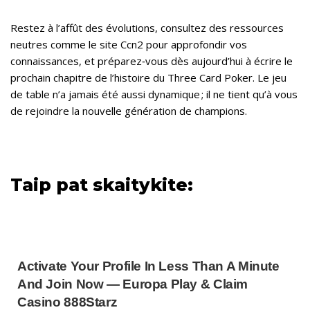
Restez à l’affût des évolutions, consultez des ressources
neutres comme le site Ccn2 pour approfondir vos
connaissances, et préparez‑vous dès aujourd’hui à écrire le
prochain chapitre de l’histoire du Three Card Poker. Le jeu
de table n’a jamais été aussi dynamique ; il ne tient qu’à vous
de rejoindre la nouvelle génération de champions.
Taip pat skaitykite:
Activate Your Profile In Less Than A Minute
And Join Now — Europa Play & Claim
Casino 888Starz