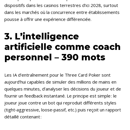
dispositifs dans les casinos terrestres d’ici 2028, surtout
dans les marchés où la concurrence entre établissements
pousse à offrir une expérience différenciée.
3. L’intelligence
artificielle comme coach
personnel – 390 mots
Les IA d’entraînement pour le Three Card Poker sont
aujourd’hui capables de simuler des millions de mains en
quelques minutes, d’analyser les décisions du joueur et de
fournir un feedback instantané. Le principe est simple : le
joueur joue contre un bot qui reproduit différents styles
(tight‑aggressive, loose‑passif, etc.) puis reçoit un rapport
détaillé contenant :