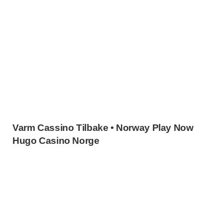
Varm Cassino Tilbake • Norway Play Now
Hugo Casino Norge