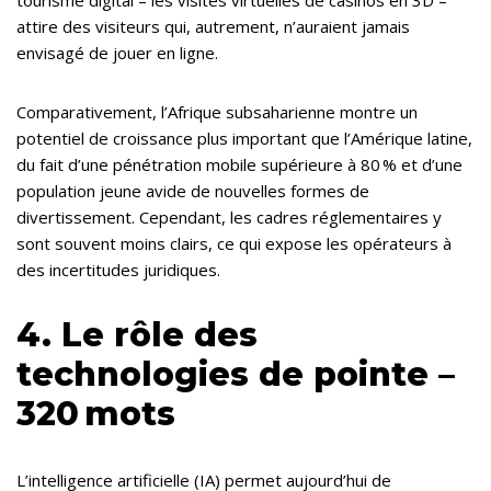
tourisme digital – les visites virtuelles de casinos en 3D –
attire des visiteurs qui, autrement, n’auraient jamais
envisagé de jouer en ligne.
Comparativement, l’Afrique subsaharienne montre un
potentiel de croissance plus important que l’Amérique latine,
du fait d’une pénétration mobile supérieure à 80 % et d’une
population jeune avide de nouvelles formes de
divertissement. Cependant, les cadres réglementaires y
sont souvent moins clairs, ce qui expose les opérateurs à
des incertitudes juridiques.
4. Le rôle des
technologies de pointe –
320 mots
L’intelligence artificielle (IA) permet aujourd’hui de