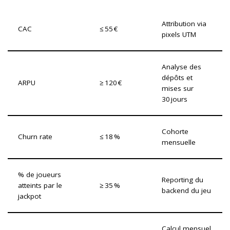
Attribution via
CAC
≤ 55 €
pixels UTM
Analyse des
dépôts et
ARPU
≥ 120 €
mises sur
30 jours
Cohorte
Churn rate
≤ 18 %
mensuelle
% de joueurs
Reporting du
atteints par le
≥ 35 %
backend du jeu
jackpot
Calcul mensuel