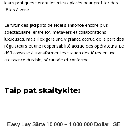
leurs pratiques seront les mieux placés pour profiter des
fêtes à venir.
Le futur des jackpots de Noël s’annonce encore plus
spectaculaire, entre RA, métavers et collaborations
luxueuses, mais il exigera une vigilance accrue de la part des
régulateurs et une responsabilité accrue des opérateurs. Le
défi consiste à transformer l’excitation des fêtes en une
croissance durable, sécurisée et conforme.
Taip pat skaitykite:
Easy Lay Sätta 10 000 – 1 000 000 Dollar . SE