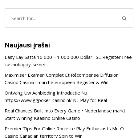
Naujausi įrašai
Easy Lay Sätta 10 000 – 1 000 000 Dollar . SE Register Free
casinohappy-se.net
Maximiser Examen Complet Et Récompense Diffusion
Casino Casinia · marché européen Register & Win
Ontvang Uw Aanbieding Introductie Nu
https://www.ggpoker-casino.nl/ NL Play for Real
Real Chances Built Into Every Game • Nederlandse markt
Start Winning Kaasino Online Casino
Premier Tips For Online Roulette Play Enthusiasts Mr. O
Casino Canadian territory Spin to Win