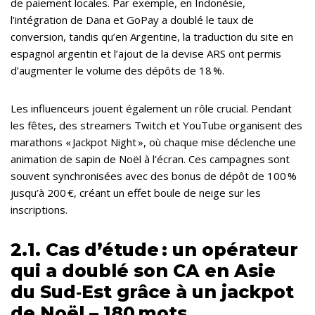
de paiement locales. Par exemple, en Indonésie,
l’intégration de Dana et GoPay a doublé le taux de
conversion, tandis qu’en Argentine, la traduction du site en
espagnol argentin et l’ajout de la devise ARS ont permis
d’augmenter le volume des dépôts de 18 %.
Les influenceurs jouent également un rôle crucial. Pendant
les fêtes, des streamers Twitch et YouTube organisent des
marathons « Jackpot Night », où chaque mise déclenche une
animation de sapin de Noël à l’écran. Ces campagnes sont
souvent synchronisées avec des bonus de dépôt de 100 %
jusqu’à 200 €, créant un effet boule de neige sur les
inscriptions.
2.1. Cas d’étude : un opérateur
qui a doublé son CA en Asie
du Sud‑Est grâce à un jackpot
de Noël – 180 mots