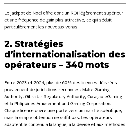
Le jackpot de Noël offre donc un ROI légèrement supérieur
et une fréquence de gain plus attractive, ce qui séduit
particulièrement les nouveaux venus.
2. Stratégies
d’internationalisation des
opérateurs – 340 mots
Entre 2023 et 2024, plus de 60 % des licences délivrées
proviennent de juridictions reconnues : Malte Gaming
Authority, Gibraltar Regulatory Authority, Curaçao eGaming
et la Philippines Amusement and Gaming Corporation.
Chaque licence ouvre une porte vers un marché spécifique,
mais la simple obtention ne suffit pas. Les opérateurs
adaptent le contenu à la langue, à la devise et aux méthodes