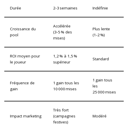
Durée
2‑3 semaines
Indéfinie
Accélérée
Croissance du
Plus lente
(3‑5 % des
pool
(1‑2 %)
mises)
ROI moyen pour
1,2 % à 1,5 %
Standard
le joueur
supérieur
1 gain tous
Fréquence de
1 gain tous les
les
gain
10 000 mises
25 000 mises
Très fort
Impact marketing
(campagnes
Modéré
festives)