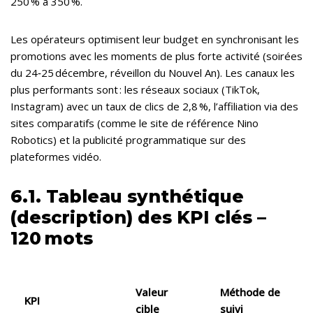
250 % à 350 %.
Les opérateurs optimisent leur budget en synchronisant les
promotions avec les moments de plus forte activité (soirées
du 24‑25 décembre, réveillon du Nouvel An). Les canaux les
plus performants sont : les réseaux sociaux (TikTok,
Instagram) avec un taux de clics de 2,8 %, l’affiliation via des
sites comparatifs (comme le site de référence Nino
Robotics) et la publicité programmatique sur des
plateformes vidéo.
6.1. Tableau synthétique
(description) des KPI clés –
120 mots
Valeur
Méthode de
KPI
cible
suivi