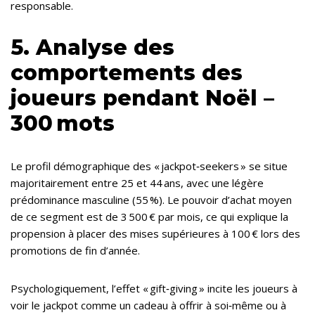
responsable.
5. Analyse des
comportements des
joueurs pendant Noël –
300 mots
Le profil démographique des « jackpot‑seekers » se situe
majoritairement entre 25 et 44 ans, avec une légère
prédominance masculine (55 %). Le pouvoir d’achat moyen
de ce segment est de 3 500 € par mois, ce qui explique la
propension à placer des mises supérieures à 100 € lors des
promotions de fin d’année.
Psychologiquement, l’effet « gift‑giving » incite les joueurs à
voir le jackpot comme un cadeau à offrir à soi‑même ou à