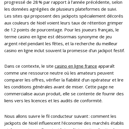
progressé de 28 % par rapport à l’année précédente, selon
les données agrégées de plusieurs plateformes de suivi.
Les sites qui proposent des jackpots spécialement décorés
aux couleurs de Noël voient leurs taux de rétention grimper
de 12 points de pourcentage. Pour les joueurs français, le
terme casino en ligne est désormais synonyme de jeu
argent réel pendant les fêtes, et la recherche du meilleur
casino en ligne inclut souvent la promesse d’un jackpot festif.
Dans ce contexte, le site
casino en ligne france
apparaît
comme une ressource neutre où les amateurs peuvent
comparer les offres, vérifier la fiabilité d’un opérateur et lire
les conditions générales avant de miser. Cette page ne
commercialise aucun produit, elle se contente de fournir des
liens vers les licences et les audits de conformité.
Nous allons suivre le fil conducteur suivant : comment les
jackpots de Noël influencent l’économie des marchés établis