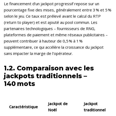
Le financement d’un jackpot progressif repose sur un
pourcentage fixe des mises, généralement entre 3 % et 5 %
selon le jeu. Ce taux est prélevé avant le calcul du RTP
(return to player) et est ajouté au pool commun. Les
partenaires technologiques – fournisseurs de RNG,
plateformes de paiement et même réseaux publicitaires –
peuvent contribuer à hauteur de 0,5 % à 1 %
supplémentaire, ce qui accélère la croissance du jackpot
sans impacter la marge de l’opérateur.
1.2. Comparaison avec les
jackpots traditionnels –
140 mots
Jackpot de
Jackpot
Caractéristique
Noël
traditionnel