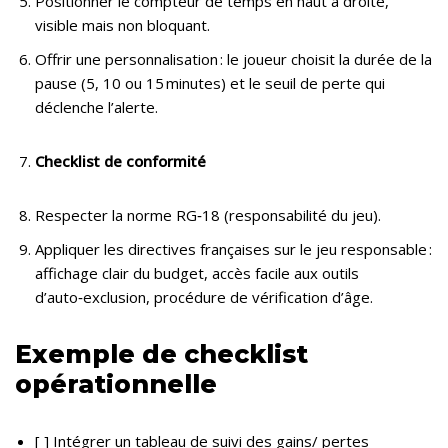
Positionner le compteur de temps en haut à droite,
visible mais non bloquant.
Offrir une personnalisation : le joueur choisit la durée de la
pause (5, 10 ou 15 minutes) et le seuil de perte qui
déclenche l’alerte.
Checklist de conformité
Respecter la norme RG‑18 (responsabilité du jeu).
Appliquer les directives françaises sur le jeu responsable :
affichage clair du budget, accès facile aux outils
d’auto‑exclusion, procédure de vérification d’âge.
Exemple de checklist
opérationnelle
[ ] Intégrer un tableau de suivi des gains/ pertes