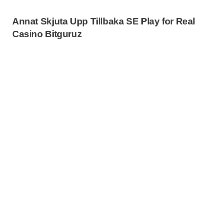
Annat Skjuta Upp Tillbaka SE Play for Real
Casino Bitguruz