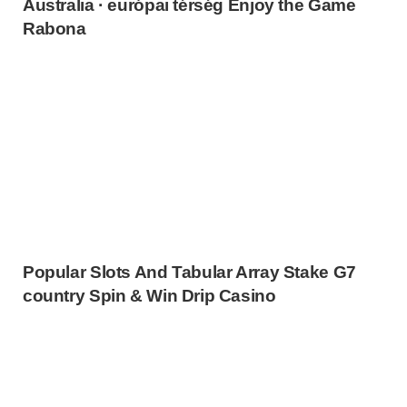
Australia · európai térség Enjoy the Game
Rabona
Popular Slots And Tabular Array Stake G7
country Spin & Win Drip Casino