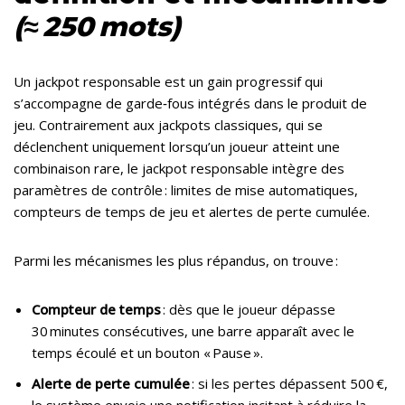
(≈ 250 mots)
Un jackpot responsable est un gain progressif qui
s’accompagne de garde‑fous intégrés dans le produit de
jeu. Contrairement aux jackpots classiques, qui se
déclenchent uniquement lorsqu’un joueur atteint une
combinaison rare, le jackpot responsable intègre des
paramètres de contrôle : limites de mise automatiques,
compteurs de temps de jeu et alertes de perte cumulée.
Parmi les mécanismes les plus répandus, on trouve :
Compteur de temps
: dès que le joueur dépasse
30 minutes consécutives, une barre apparaît avec le
temps écoulé et un bouton « Pause ».
Alerte de perte cumulée
: si les pertes dépassent 500 €,