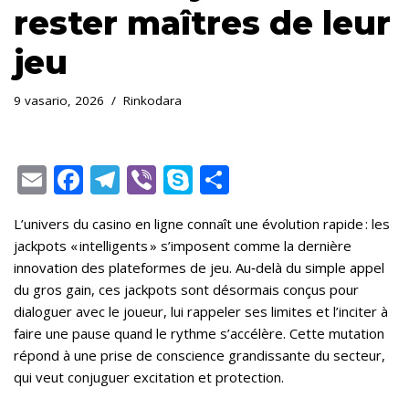
rester maîtres de leur
jeu
9 vasario, 2026
Rinkodara
E
F
T
Vi
S
S
m
ac
el
b
k
h
L’univers du casino en ligne connaît une évolution rapide : les
ai
e
e
er
y
ar
jackpots « intelligents » s’imposent comme la dernière
l
b
gr
p
e
innovation des plateformes de jeu. Au‑delà du simple appel
o
a
e
du gros gain, ces jackpots sont désormais conçus pour
dialoguer avec le joueur, lui rappeler ses limites et l’inciter à
o
m
faire une pause quand le rythme s’accélère. Cette mutation
k
répond à une prise de conscience grandissante du secteur,
qui veut conjuguer excitation et protection.