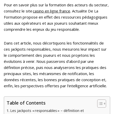
Pour en savoir plus sur la formation des acteurs du secteur,
consultez le site
casino en ligne france
. Actualite De La
Formation propose en effet des ressources pédagogiques
utiles aux opérateurs et aux joueurs souhaitant mieux
comprendre les enjeux du jeu responsable.
Dans cet article, nous décortiquons les fonctionnalités de
ces jackpots responsables, nous mesurons leur impact sur
le comportement des joueurs et nous projetons les
évolutions à venir. Nous passerons d’abord par une
définition précise, puis nous analyserons les pratiques des
principaux sites, les mécanismes de notification, les
données récentes, les bonnes pratiques de conception et,
enfin, les perspectives offertes par l’intelligence artificielle.
Table of Contents
Les jackpots « responsables » – définition et