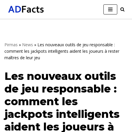
Skip
to
content
Pirmas
»
News
»
Les nouveaux outils de jeu responsable :
comment les jackpots intelligents aident les joueurs à rester
maîtres de leur jeu
Les nouveaux outils
de jeu responsable :
comment les
jackpots intelligents
aident les joueurs à