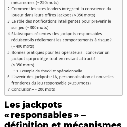
mécanismes (≈ 250 mots)
Comment les sites leaders intègrent la conscience du
joueur dans leurs offres jackpot (≈ 350 mots)
Le rôle des notifications intelligentes pour prévenir le
sur‑jeu (≈ 300 mots)
Statistiques récentes : les jackpots responsables
réduisent‑ils réellement les comportements à risque ?
(≈ 400 mots)
Bonnes pratiques pour les opérateurs : concevoir un
jackpot qui protège tout en restant attractif
(≈ 350 mots)
Exemple de checklist opérationnelle
L’avenir des jackpots : IA, personnalisation et nouvelles
frontières du jeu responsable (≈ 350 mots)
Conclusion – ≈ 200 mots
Les jackpots
« responsables » –
définition et mécanismes