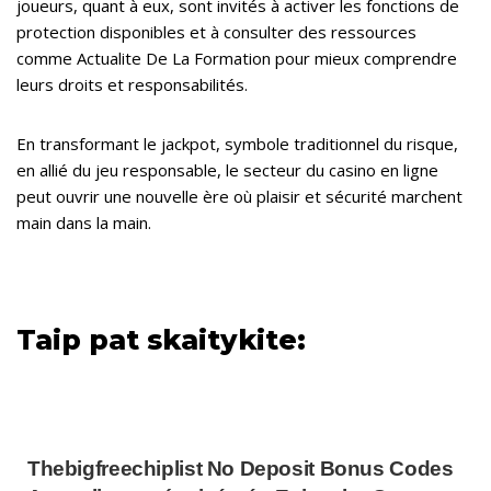
joueurs, quant à eux, sont invités à activer les fonctions de
protection disponibles et à consulter des ressources
comme Actualite De La Formation pour mieux comprendre
leurs droits et responsabilités.
En transformant le jackpot, symbole traditionnel du risque,
en allié du jeu responsable, le secteur du casino en ligne
peut ouvrir une nouvelle ère où plaisir et sécurité marchent
main dans la main.
Taip pat skaitykite:
Thebigfreechiplist No Deposit Bonus Codes