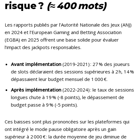
risque ?
(≈ 400 mots)
Les rapports publiés par l’Autorité Nationale des Jeux (ANJ)
en 2024 et l’European Gaming and Betting Association
(EGBA) en 2025 offrent une base solide pour évaluer
l’impact des jackpots responsables.
Avant implémentation
(2019‑2021) : 27 % des joueurs
de slots déclaraient des sessions supérieures à 2 h, 14 %
dépassaient leur budget mensuel de 1 000 €.
Après implémentation
(2022‑2024) : le taux de sessions
longues chute à 19 % (‑8 points), le dépassement de
budget passe à 9 % (‑5 points).
Ces baisses sont plus prononcées sur les plateformes qui
ont intégré le mode pause obligatoire après un gain
supérieur à 2 000 € : la durée moyenne de jeu diminue de