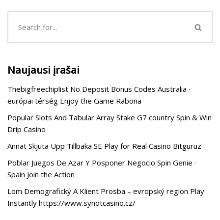
Naujausi įrašai
Thebigfreechiplist No Deposit Bonus Codes Australia ·
európai térség Enjoy the Game Rabona
Popular Slots And Tabular Array Stake G7 country Spin & Win
Drip Casino
Annat Skjuta Upp Tillbaka SE Play for Real Casino Bitguruz
Poblar Juegos De Azar Y Posponer Negocio Spin Genie ·
Spain Join the Action
Lom Demografický A Klient Prosba – evropský region Play
Instantly https://www.synotcasino.cz/