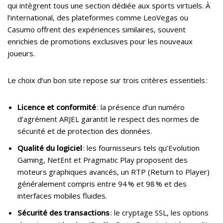
qui intègrent tous une section dédiée aux sports virtuels. À
l’international, des plateformes comme LeoVegas ou
Casumo offrent des expériences similaires, souvent
enrichies de promotions exclusives pour les nouveaux
joueurs.
Le choix d’un bon site repose sur trois critères essentiels :
Licence et conformité
: la présence d’un numéro
d’agrément ARJEL garantit le respect des normes de
sécurité et de protection des données.
Qualité du logiciel
: les fournisseurs tels qu’Evolution
Gaming, NetEnt et Pragmatic Play proposent des
moteurs graphiques avancés, un RTP (Return to Player)
généralement compris entre 94 % et 98 % et des
interfaces mobiles fluides.
Sécurité des transactions
: le cryptage SSL, les options