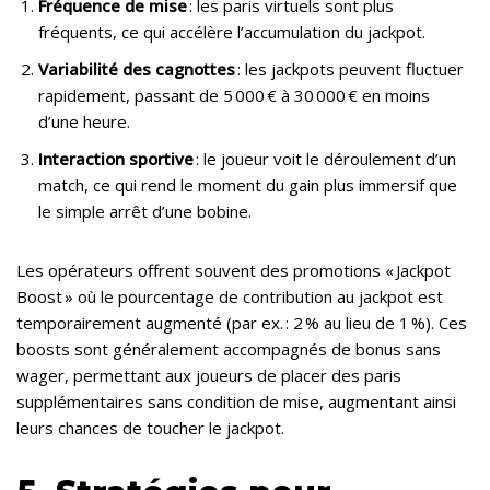
Fréquence de mise
: les paris virtuels sont plus
fréquents, ce qui accélère l’accumulation du jackpot.
Variabilité des cagnottes
: les jackpots peuvent fluctuer
rapidement, passant de 5 000 € à 30 000 € en moins
d’une heure.
Interaction sportive
: le joueur voit le déroulement d’un
match, ce qui rend le moment du gain plus immersif que
le simple arrêt d’une bobine.
Les opérateurs offrent souvent des promotions « Jackpot
Boost » où le pourcentage de contribution au jackpot est
temporairement augmenté (par ex. : 2 % au lieu de 1 %). Ces
boosts sont généralement accompagnés de bonus sans
wager, permettant aux joueurs de placer des paris
supplémentaires sans condition de mise, augmentant ainsi
leurs chances de toucher le jackpot.