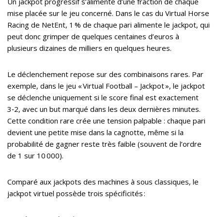
Un jackpot progressif s’alimente d’une fraction de chaque
mise placée sur le jeu concerné. Dans le cas du Virtual Horse
Racing de NetEnt, 1 % de chaque pari alimente le jackpot, qui
peut donc grimper de quelques centaines d’euros à
plusieurs dizaines de milliers en quelques heures.
Le déclenchement repose sur des combinaisons rares. Par
exemple, dans le jeu « Virtual Football – Jackpot », le jackpot
se déclenche uniquement si le score final est exactement
3‑2, avec un but marqué dans les deux dernières minutes.
Cette condition rare crée une tension palpable : chaque pari
devient une petite mise dans la cagnotte, même si la
probabilité de gagner reste très faible (souvent de l’ordre
de 1 sur 10 000).
Comparé aux jackpots des machines à sous classiques, le
jackpot virtuel possède trois spécificités :