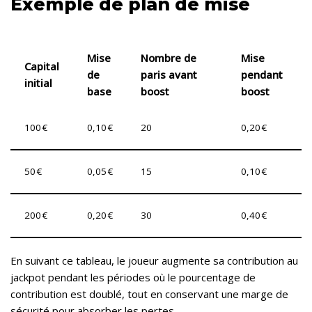
Exemple de plan de mise
Mise
Nombre de
Mise
Capital
de
paris avant
pendant
initial
base
boost
boost
100 €
0,10 €
20
0,20 €
50 €
0,05 €
15
0,10 €
200 €
0,20 €
30
0,40 €
En suivant ce tableau, le joueur augmente sa contribution au
jackpot pendant les périodes où le pourcentage de
contribution est doublé, tout en conservant une marge de
sécurité pour absorber les pertes.