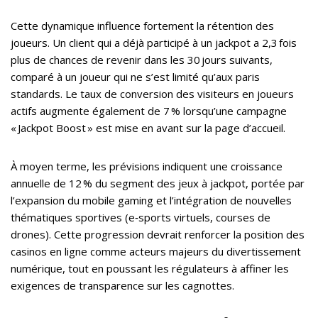
Cette dynamique influence fortement la rétention des
joueurs. Un client qui a déjà participé à un jackpot a 2,3 fois
plus de chances de revenir dans les 30 jours suivants,
comparé à un joueur qui ne s’est limité qu’aux paris
standards. Le taux de conversion des visiteurs en joueurs
actifs augmente également de 7 % lorsqu’une campagne
« Jackpot Boost » est mise en avant sur la page d’accueil.
À moyen terme, les prévisions indiquent une croissance
annuelle de 12 % du segment des jeux à jackpot, portée par
l’expansion du mobile gaming et l’intégration de nouvelles
thématiques sportives (e‑sports virtuels, courses de
drones). Cette progression devrait renforcer la position des
casinos en ligne comme acteurs majeurs du divertissement
numérique, tout en poussant les régulateurs à affiner les
exigences de transparence sur les cagnottes.