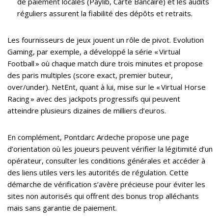
de paiement locales (Paylib, Carte Bancaire) et les audits
réguliers assurent la fiabilité des dépôts et retraits.
Les fournisseurs de jeux jouent un rôle de pivot. Evolution
Gaming, par exemple, a développé la série « Virtual
Football » où chaque match dure trois minutes et propose
des paris multiples (score exact, premier buteur,
over/under). NetEnt, quant à lui, mise sur le « Virtual Horse
Racing » avec des jackpots progressifs qui peuvent
atteindre plusieurs dizaines de milliers d’euros.
En complément, Pontdarc Ardeche propose une page
d’orientation où les joueurs peuvent vérifier la légitimité d’un
opérateur, consulter les conditions générales et accéder à
des liens utiles vers les autorités de régulation. Cette
démarche de vérification s’avère précieuse pour éviter les
sites non autorisés qui offrent des bonus trop alléchants
mais sans garantie de paiement.