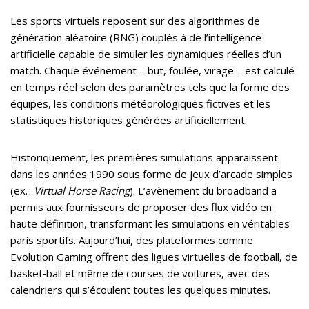
Les sports virtuels reposent sur des algorithmes de
génération aléatoire (RNG) couplés à de l’intelligence
artificielle capable de simuler les dynamiques réelles d’un
match. Chaque événement – but, foulée, virage – est calculé
en temps réel selon des paramètres tels que la forme des
équipes, les conditions météorologiques fictives et les
statistiques historiques générées artificiellement.
Historiquement, les premières simulations apparaissent
dans les années 1990 sous forme de jeux d’arcade simples
(ex. :
Virtual Horse Racing
). L’avènement du broadband a
permis aux fournisseurs de proposer des flux vidéo en
haute définition, transformant les simulations en véritables
paris sportifs. Aujourd’hui, des plateformes comme
Evolution Gaming offrent des ligues virtuelles de football, de
basket‑ball et même de courses de voitures, avec des
calendriers qui s’écoulent toutes les quelques minutes.