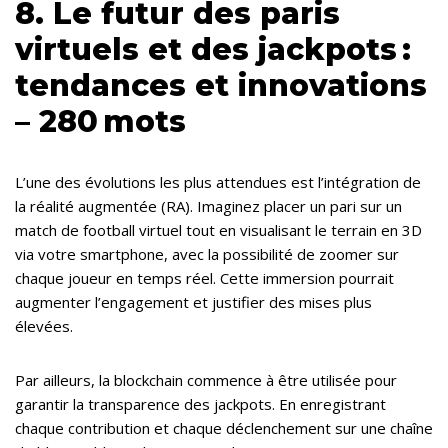
8. Le futur des paris
virtuels et des jackpots :
tendances et innovations
– 280 mots
L’une des évolutions les plus attendues est l’intégration de
la réalité augmentée (RA). Imaginez placer un pari sur un
match de football virtuel tout en visualisant le terrain en 3D
via votre smartphone, avec la possibilité de zoomer sur
chaque joueur en temps réel. Cette immersion pourrait
augmenter l’engagement et justifier des mises plus
élevées.
Par ailleurs, la blockchain commence à être utilisée pour
garantir la transparence des jackpots. En enregistrant
chaque contribution et chaque déclenchement sur une chaîne