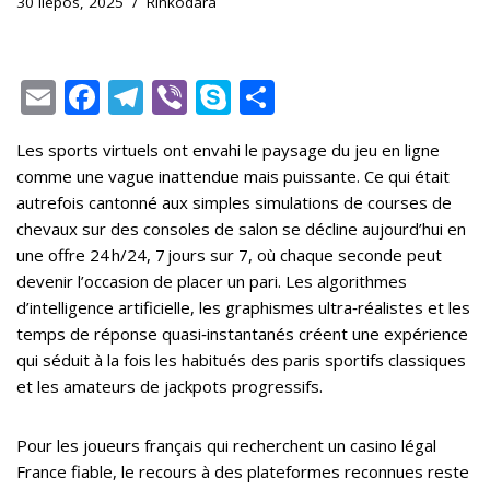
30 liepos, 2025
Rinkodara
E
F
T
Vi
S
S
m
ac
el
b
k
h
Les sports virtuels ont envahi le paysage du jeu en ligne
ai
e
e
er
y
ar
comme une vague inattendue mais puissante. Ce qui était
l
b
gr
p
e
autrefois cantonné aux simples simulations de courses de
o
a
e
chevaux sur des consoles de salon se décline aujourd’hui en
une offre 24 h/24, 7 jours sur 7, où chaque seconde peut
o
m
devenir l’occasion de placer un pari. Les algorithmes
k
d’intelligence artificielle, les graphismes ultra‑réalistes et les
temps de réponse quasi‑instantanés créent une expérience
qui séduit à la fois les habitués des paris sportifs classiques
et les amateurs de jackpots progressifs.
Pour les joueurs français qui recherchent un casino légal
France fiable, le recours à des plateformes reconnues reste