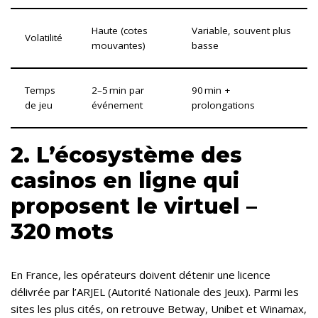
Haute (cotes
Variable, souvent plus
Volatilité
mouvantes)
basse
Temps
2–5 min par
90 min +
de jeu
événement
prolongations
2. L’écosystème des
casinos en ligne qui
proposent le virtuel –
320 mots
En France, les opérateurs doivent détenir une licence
délivrée par l’ARJEL (Autorité Nationale des Jeux). Parmi les
sites les plus cités, on retrouve Betway, Unibet et Winamax,