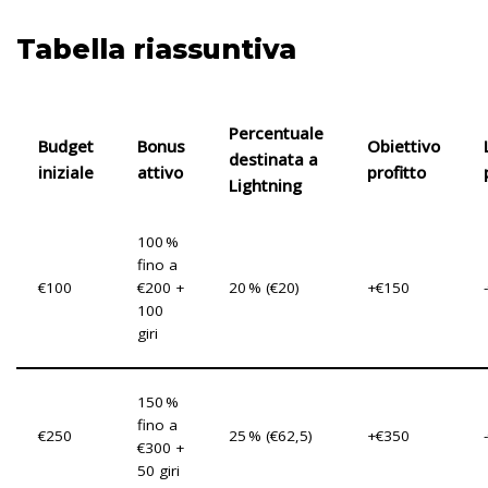
Tabella riassuntiva
Percentuale
Budget
Bonus
Obiettivo
destinata a
iniziale
attivo
profitto
Lightning
100 %
fino a
€100
€200 +
20 % (€20)
+€150
100
giri
150 %
fino a
€250
25 % (€62,5)
+€350
€300 +
50 giri