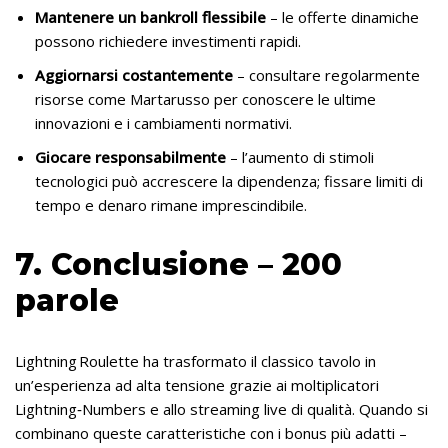
Mantenere un bankroll flessibile
– le offerte dinamiche
possono richiedere investimenti rapidi.
Aggiornarsi costantemente
– consultare regolarmente
risorse come Martarusso per conoscere le ultime
innovazioni e i cambiamenti normativi.
Giocare responsabilmente
– l’aumento di stimoli
tecnologici può accrescere la dipendenza; fissare limiti di
tempo e denaro rimane imprescindibile.
7. Conclusione – 200
parole
Lightning Roulette ha trasformato il classico tavolo in
un’esperienza ad alta tensione grazie ai moltiplicatori
Lightning‑Numbers e allo streaming live di qualità. Quando si
combinano queste caratteristiche con i bonus più adatti –