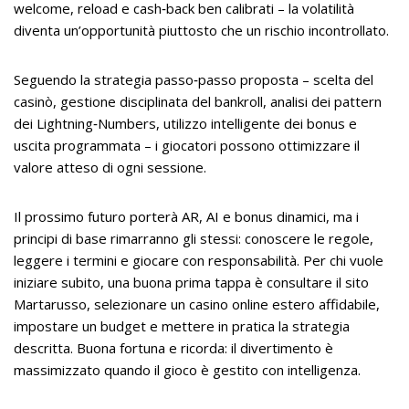
welcome, reload e cash‑back ben calibrati – la volatilità
diventa un’opportunità piuttosto che un rischio incontrollato.
Seguendo la strategia passo‑passo proposta – scelta del
casinò, gestione disciplinata del bankroll, analisi dei pattern
dei Lightning‑Numbers, utilizzo intelligente dei bonus e
uscita programmata – i giocatori possono ottimizzare il
valore atteso di ogni sessione.
Il prossimo futuro porterà AR, AI e bonus dinamici, ma i
principi di base rimarranno gli stessi: conoscere le regole,
leggere i termini e giocare con responsabilità. Per chi vuole
iniziare subito, una buona prima tappa è consultare il sito
Martarusso, selezionare un casino online estero affidabile,
impostare un budget e mettere in pratica la strategia
descritta. Buona fortuna e ricorda: il divertimento è
massimizzato quando il gioco è gestito con intelligenza.