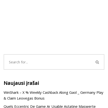
Naujausi įrašai
WinShark – X % Weekly Cashback Along Gaol _ Germany Play
& Claim Leovegas Bonus
Quels Eccentric De Game Ar Usable Astatine Maswerte