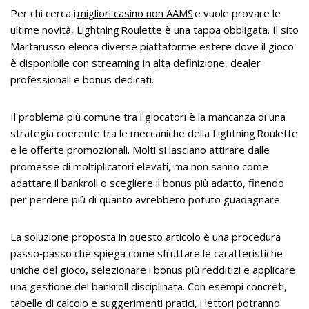
Per chi cerca i
migliori casino non AAMS
e vuole provare le
ultime novità, Lightning Roulette è una tappa obbligata. Il sito
Martarusso elenca diverse piattaforme estere dove il gioco
è disponibile con streaming in alta definizione, dealer
professionali e bonus dedicati.
Il problema più comune tra i giocatori è la mancanza di una
strategia coerente tra le meccaniche della Lightning Roulette
e le offerte promozionali. Molti si lasciano attirare dalle
promesse di moltiplicatori elevati, ma non sanno come
adattare il bankroll o scegliere il bonus più adatto, finendo
per perdere più di quanto avrebbero potuto guadagnare.
La soluzione proposta in questo articolo è una procedura
passo‑passo che spiega come sfruttare le caratteristiche
uniche del gioco, selezionare i bonus più redditizi e applicare
una gestione del bankroll disciplinata. Con esempi concreti,
tabelle di calcolo e suggerimenti pratici, i lettori potranno