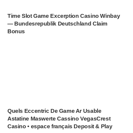
Time Slot Game Excerption Casino Winbay
— Bundesrepublik Deutschland Claim
Bonus
Quels Eccentric De Game Ar Usable
Astatine Maswerte Cassino VegasCrest
Casino • espace français Deposit & Play