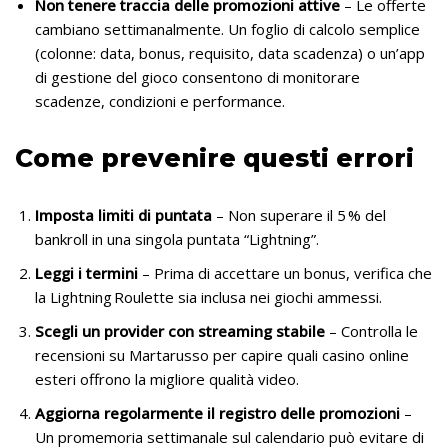
Non tenere traccia delle promozioni attive
– Le offerte
cambiano settimanalmente. Un foglio di calcolo semplice
(colonne: data, bonus, requisito, data scadenza) o un’app
di gestione del gioco consentono di monitorare
scadenze, condizioni e performance.
Come prevenire questi errori
Imposta limiti di puntata
– Non superare il 5 % del
bankroll in una singola puntata “Lightning”.
Leggi i termini
– Prima di accettare un bonus, verifica che
la Lightning Roulette sia inclusa nei giochi ammessi.
Scegli un provider con streaming stabile
– Controlla le
recensioni su Martarusso per capire quali casino online
esteri offrono la migliore qualità video.
Aggiorna regolarmente il registro delle promozioni
–
Un promemoria settimanale sul calendario può evitare di