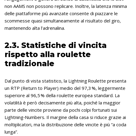
non AAMS non possono replicare. Inoltre, la latenza minima
delle piattaforme più avanzate consente di piazzare le
scommesse quasi simultaneamente al risultato del giro,
mantenendo alta l’adrenalina.
2.3. Statistiche di vincita
rispetto alla roulette
tradizionale
Dal punto di vista statistico, la Lightning Roulette presenta
un RTP (Return to Player) medio del 97,3 %, leggermente
superiore al 96,5 % della roulette europea standard. La
volatilità è però decisamente più alta, poiché la maggior
parte delle vincite proviene da pochi colpi fortunati sui
Lightning‑Numbers. Il margine della casa si riduce grazie ai
moltiplicatori, ma la distribuzione delle vincite è più “a coda
lunga”.