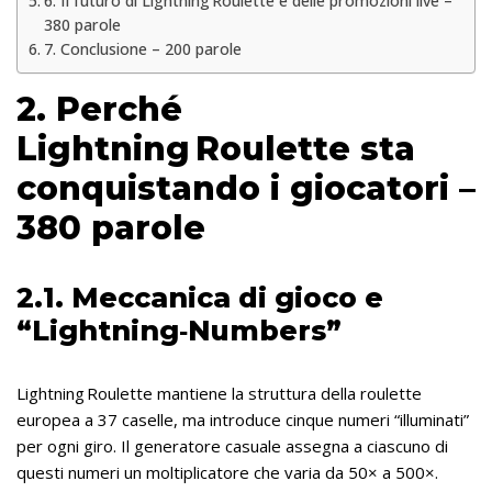
6. Il futuro di Lightning Roulette e delle promozioni live –
380 parole
7. Conclusione – 200 parole
2. Perché
Lightning Roulette sta
conquistando i giocatori –
380 parole
2.1. Meccanica di gioco e
“Lightning‑Numbers”
Lightning Roulette mantiene la struttura della roulette
europea a 37 caselle, ma introduce cinque numeri “illuminati”
per ogni giro. Il generatore casuale assegna a ciascuno di
questi numeri un moltiplicatore che varia da 50× a 500×.