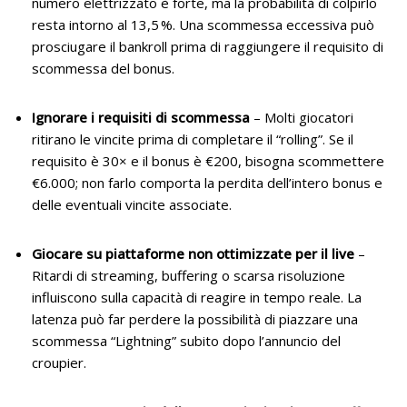
numero elettrizzato è forte, ma la probabilità di colpirlo
resta intorno al 13,5 %. Una scommessa eccessiva può
prosciugare il bankroll prima di raggiungere il requisito di
scommessa del bonus.
Ignorare i requisiti di scommessa
– Molti giocatori
ritirano le vincite prima di completare il “rolling”. Se il
requisito è 30× e il bonus è €200, bisogna scommettere
€6.000; non farlo comporta la perdita dell’intero bonus e
delle eventuali vincite associate.
Giocare su piattaforme non ottimizzate per il live
–
Ritardi di streaming, buffering o scarsa risoluzione
influiscono sulla capacità di reagire in tempo reale. La
latenza può far perdere la possibilità di piazzare una
scommessa “Lightning” subito dopo l’annuncio del
croupier.