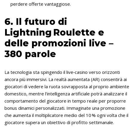
perdere offerte vantaggiose.
6. Il futuro di
Lightning Roulette e
delle promozioni live –
380 parole
La tecnologia sta spingendo il live‑casino verso orizzonti
ancora più immersivi. La realtà aumentata (AR) consentirà ai
giocatori di vedere la ruota sovrapposta al proprio ambiente
domestico, mentre l’intelligenza artificiale potrà analizzare il
comportamento del giocatore in tempo reale per proporre
bonus dinamici personalizzati. Immaginate una promozione
che aumenta il moltiplicatore medio del 10 % ogni volta che il
giocatore supera un obiettivo di profitto settimanale.