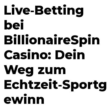
Live‑Betting
bei
BillionaireSpin
Casino: Dein
Weg zum
Echtzeit‑Sportg
ewinn