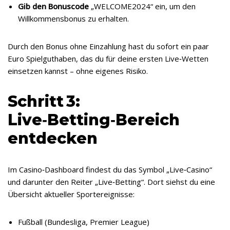
Gib den Bonuscode
„WELCOME2024“ ein, um den
Willkommensbonus zu erhalten.
Durch den Bonus ohne Einzahlung hast du sofort ein paar
Euro Spielguthaben, das du für deine ersten Live‑Wetten
einsetzen kannst – ohne eigenes Risiko.
Schritt 3:
Live‑Betting‑Bereich
entdecken
Im Casino‑Dashboard findest du das Symbol „Live‑Casino“
und darunter den Reiter „Live‑Betting“. Dort siehst du eine
Übersicht aktueller Sportereignisse:
Fußball (Bundesliga, Premier League)