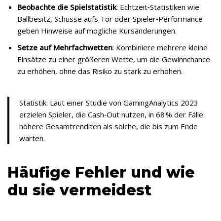
Beobachte die Spielstatistik
: Echtzeit‑Statistiken wie
Ballbesitz, Schüsse aufs Tor oder Spieler‑Performance
geben Hinweise auf mögliche Kursänderungen.
Setze auf Mehrfachwetten
: Kombiniere mehrere kleine
Einsätze zu einer größeren Wette, um die Gewinnchance
zu erhöhen, ohne das Risiko zu stark zu erhöhen.
Statistik: Laut einer Studie von GamingAnalytics 2023
erzielen Spieler, die Cash‑Out nutzen, in 68 % der Fälle
höhere Gesamtrenditen als solche, die bis zum Ende
warten.
Häufige Fehler und wie
du sie vermeidest