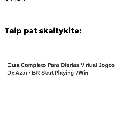
Taip pat skaitykite:
Guia Completo Para Ofertas Virtual Jogos
De Azar • BR Start Playing 7Win