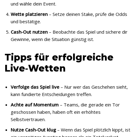
und wähle dein Event.
Wette platzieren
– Setze deinen Stake, prüfe die Odds
und bestätige.
Cash‑Out nutzen
– Beobachte das Spiel und sichere dir
Gewinne, wenn die Situation günstig ist.
Tipps für erfolgreiche
Live‑Wetten
Verfolge das Spiel live
– Nur wer das Geschehen sieht,
kann fundierte Entscheidungen treffen.
Achte auf Momentum
– Teams, die gerade ein Tor
geschossen haben, haben oft ein erhöhtes
Selbstvertrauen.
Nutze Cash‑Out klug
– Wenn das Spiel plötzlich kippt, ist