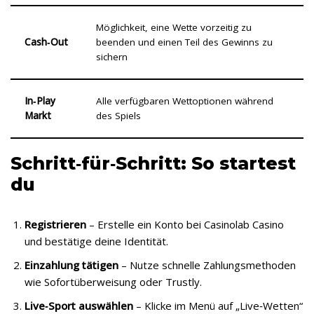
Möglichkeit, eine Wette vorzeitig zu
Cash‑Out
beenden und einen Teil des Gewinns zu
sichern
In‑Play
Alle verfügbaren Wettoptionen während
Markt
des Spiels
Schritt‑für‑Schritt: So startest
du
Registrieren
– Erstelle ein Konto bei Casinolab Casino
und bestätige deine Identität.
Einzahlung tätigen
– Nutze schnelle Zahlungsmethoden
wie Sofortüberweisung oder Trustly.
Live‑Sport auswählen
– Klicke im Menü auf „Live‑Wetten“