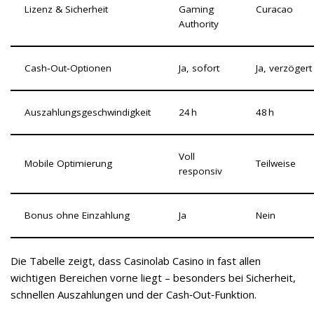
Lizenz & Sicherheit
Gaming
Curacao
Authority
Cash‑Out‑Optionen
Ja, sofort
Ja, verzögert
Auszahlungsgeschwindigkeit
24 h
48 h
Voll
Mobile Optimierung
Teilweise
responsiv
Bonus ohne Einzahlung
Ja
Nein
Die Tabelle zeigt, dass Casinolab Casino in fast allen
wichtigen Bereichen vorne liegt – besonders bei Sicherheit,
schnellen Auszahlungen und der Cash‑Out‑Funktion.