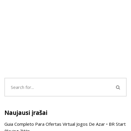
Naujausi įrašai
Guia Completo Para Ofertas Virtual Jogos De Azar • BR Start