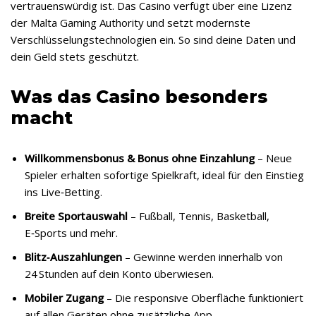
vertrauenswürdig ist. Das Casino verfügt über eine Lizenz
der Malta Gaming Authority und setzt modernste
Verschlüsselungstechnologien ein. So sind deine Daten und
dein Geld stets geschützt.
Was das Casino besonders
macht
Willkommensbonus & Bonus ohne Einzahlung
– Neue
Spieler erhalten sofortige Spielkraft, ideal für den Einstieg
ins Live‑Betting.
Breite Sportauswahl
– Fußball, Tennis, Basketball,
E‑Sports und mehr.
Blitz‑Auszahlungen
– Gewinne werden innerhalb von
24 Stunden auf dein Konto überwiesen.
Mobiler Zugang
– Die responsive Oberfläche funktioniert
auf allen Geräten ohne zusätzliche App.