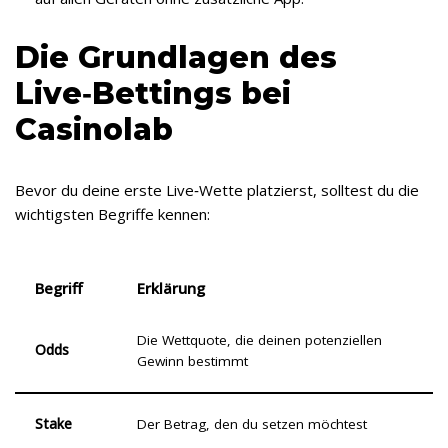
Die Grundlagen des
Live‑Bettings bei
Casinolab
Bevor du deine erste Live‑Wette platzierst, solltest du die
wichtigsten Begriffe kennen:
Begriff
Erklärung
Die Wettquote, die deinen potenziellen
Odds
Gewinn bestimmt
Stake
Der Betrag, den du setzen möchtest