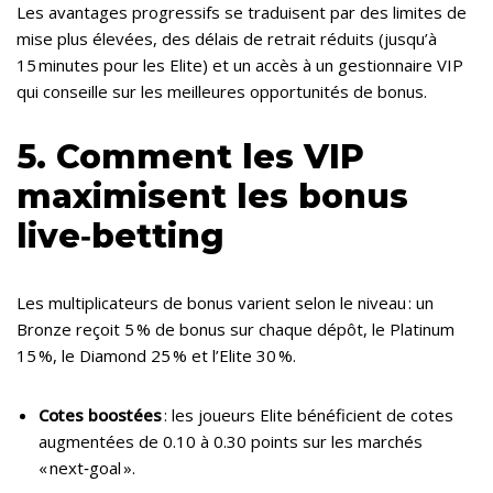
Les avantages progressifs se traduisent par des limites de
mise plus élevées, des délais de retrait réduits (jusqu’à
15 minutes pour les Elite) et un accès à un gestionnaire VIP
qui conseille sur les meilleures opportunités de bonus.
5. Comment les VIP
maximisent les bonus
live‑betting
Les multiplicateurs de bonus varient selon le niveau : un
Bronze reçoit 5 % de bonus sur chaque dépôt, le Platinum
15 %, le Diamond 25 % et l’Elite 30 %.
Cotes boostées
: les joueurs Elite bénéficient de cotes
augmentées de 0.10 à 0.30 points sur les marchés
« next‑goal ».