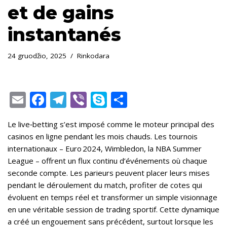
et de gains
instantanés
24 gruodžio, 2025
Rinkodara
E
F
T
Vi
S
S
m
ac
el
b
k
h
Le live‑betting s’est imposé comme le moteur principal des
ai
e
e
er
y
ar
casinos en ligne pendant les mois chauds. Les tournois
l
b
gr
p
e
internationaux – Euro 2024, Wimbledon, la NBA Summer
o
a
e
League – offrent un flux continu d’événements où chaque
seconde compte. Les parieurs peuvent placer leurs mises
o
m
pendant le déroulement du match, profiter de cotes qui
k
évoluent en temps réel et transformer un simple visionnage
en une véritable session de trading sportif. Cette dynamique
a créé un engouement sans précédent, surtout lorsque les