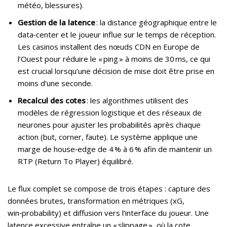
météo, blessures).
Gestion de la latence
: la distance géographique entre le
data‑center et le joueur influe sur le temps de réception.
Les casinos installent des nœuds CDN en Europe de
l’Ouest pour réduire le « ping » à moins de 30 ms, ce qui
est crucial lorsqu’une décision de mise doit être prise en
moins d’une seconde.
Recalcul des cotes
: les algorithmes utilisent des
modèles de régression logistique et des réseaux de
neurones pour ajuster les probabilités après chaque
action (but, corner, faute). Le système applique une
marge de house‑edge de 4 % à 6 % afin de maintenir un
RTP (Return To Player) équilibré.
Le flux complet se compose de trois étapes : capture des
données brutes, transformation en métriques (xG,
win‑probability) et diffusion vers l’interface du joueur. Une
latence excessive entraîne un « slippage », où la cote