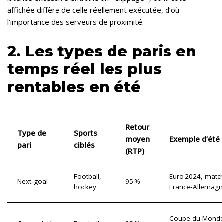
affichée diffère de celle réellement exécutée, d’où
l’importance des serveurs de proximité.
2. Les types de paris en
temps réel les plus
rentables en été
Retour
Type de
Sports
moyen
Exemple d’été
pari
ciblés
(RTP)
Football,
Euro 2024, matc
Next‑goal
95 %
hockey
France‑Allemag
Coupe du Mond