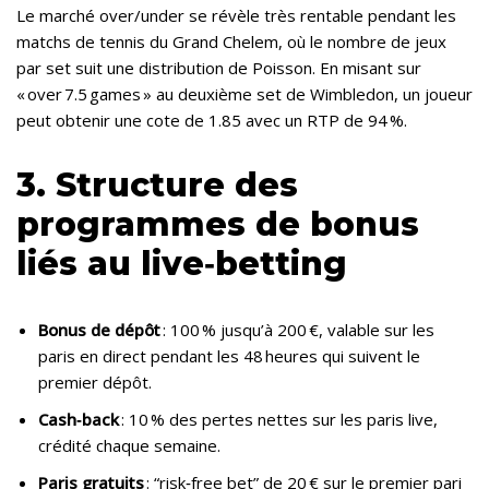
Le marché over/under se révèle très rentable pendant les
matchs de tennis du Grand Chelem, où le nombre de jeux
par set suit une distribution de Poisson. En misant sur
« over 7.5 games » au deuxième set de Wimbledon, un joueur
peut obtenir une cote de 1.85 avec un RTP de 94 %.
3. Structure des
programmes de bonus
liés au live‑betting
Bonus de dépôt
: 100 % jusqu’à 200 €, valable sur les
paris en direct pendant les 48 heures qui suivent le
premier dépôt.
Cash‑back
: 10 % des pertes nettes sur les paris live,
crédité chaque semaine.
Paris gratuits
: “risk‑free bet” de 20 € sur le premier pari