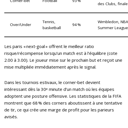
Corner‑bet
Football
93 %
des Clubs, finale
Tennis,
Wimbledon, NB
Over/Under
94 %
basketball
Summer League
Les paris « next‑goal » offrent le meilleur ratio
risque/récompense lorsqu’un match est à l’équilibre (cote
2.00 à 3.00). Le joueur mise sur le prochain but et reçoit une
mise multipliée immédiatement après le signal.
Dans les tournois estivaux, le corner‑bet devient
intéressant dès la 30ᵉ minute d’un match où les équipes
adoptent une posture offensive. Les statistiques de la FIFA
montrent que 68 % des corners aboutissent à une tentative
de tir, ce qui crée une marge de profit pour les parieurs
avisés.