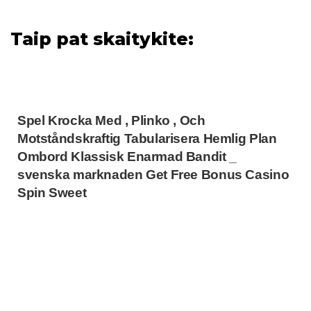
Taip pat skaitykite:
Spel Krocka Med , Plinko , Och
Motståndskraftig Tabularisera Hemlig Plan
Ombord Klassisk Enarmad Bandit _
svenska marknaden Get Free Bonus Casino
Spin Sweet