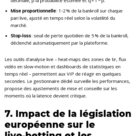
décimale, p la probabilité estimée et q = 1 − p.
Mise proportionnelle
: 1‑2 % de la bankroll sur chaque
pari live, ajusté en temps réel selon la volatilité du
marché.
Stop‑loss
: seuil de perte quotidien de 5 % de la bankroll,
déclenché automatiquement par la plateforme.
Les outils d’analyse live – heat‑maps des zones de tir, flux
vidéo en slow‑motion et dashboards de statistiques en
temps réel – permettent aux VIP de réagir en quelques
secondes. Le gestionnaire dédié surveille les performances,
propose des ajustements de mise et conseille sur les
moments où la latence devient critique.
7. Impact de la législation
européenne sur le
live‑betting et les