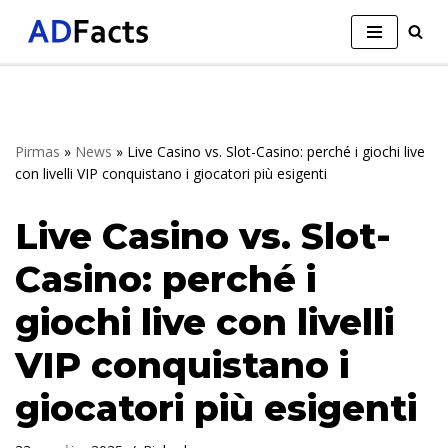
Skip
to
content
Pirmas
»
News
»
Live Casino vs. Slot-Casino: perché i giochi live
con livelli VIP conquistano i giocatori più esigenti
Live Casino vs. Slot-
Casino: perché i
giochi live con livelli
VIP conquistano i
giocatori più esigenti