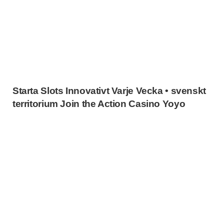
Starta Slots Innovativt Varje Vecka • svenskt
territorium Join the Action Casino Yoyo