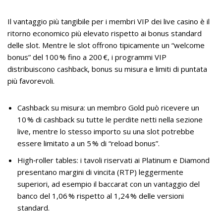
Il vantaggio più tangibile per i membri VIP dei live casino è il
ritorno economico più elevato rispetto ai bonus standard
delle slot. Mentre le slot offrono tipicamente un “welcome
bonus” del 100 % fino a 200 €, i programmi VIP
distribuiscono cashback, bonus su misura e limiti di puntata
più favorevoli.
Cashback su misura: un membro Gold può ricevere un
10 % di cashback su tutte le perdite netti nella sezione
live, mentre lo stesso importo su una slot potrebbe
essere limitato a un 5 % di “reload bonus”.
High‑roller tables: i tavoli riservati ai Platinum e Diamond
presentano margini di vincita (RTP) leggermente
superiori, ad esempio il baccarat con un vantaggio del
banco del 1,06 % rispetto al 1,24 % delle versioni
standard.