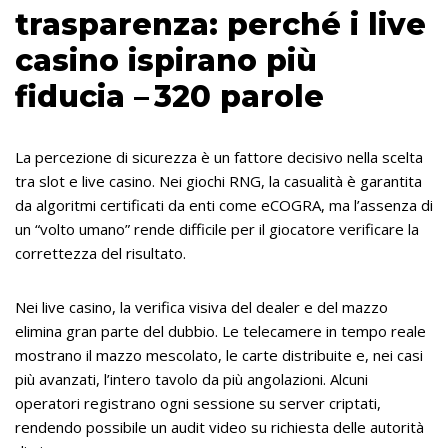
trasparenza: perché i live
casino ispirano più
fiducia – 320 parole
La percezione di sicurezza è un fattore decisivo nella scelta
tra slot e live casino. Nei giochi RNG, la casualità è garantita
da algoritmi certificati da enti come eCOGRA, ma l’assenza di
un “volto umano” rende difficile per il giocatore verificare la
correttezza del risultato.
Nei live casino, la verifica visiva del dealer e del mazzo
elimina gran parte del dubbio. Le telecamere in tempo reale
mostrano il mazzo mescolato, le carte distribuite e, nei casi
più avanzati, l’intero tavolo da più angolazioni. Alcuni
operatori registrano ogni sessione su server criptati,
rendendo possibile un audit video su richiesta delle autorità