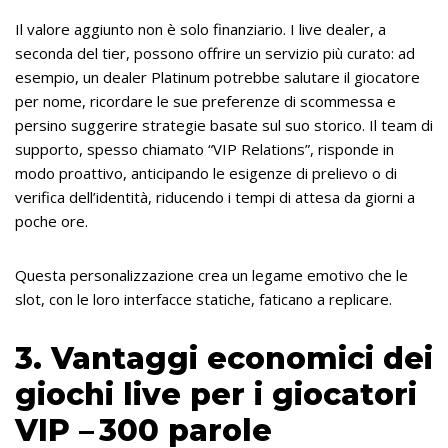
Il valore aggiunto non è solo finanziario. I live dealer, a
seconda del tier, possono offrire un servizio più curato: ad
esempio, un dealer Platinum potrebbe salutare il giocatore
per nome, ricordare le sue preferenze di scommessa e
persino suggerire strategie basate sul suo storico. Il team di
supporto, spesso chiamato “VIP Relations”, risponde in
modo proattivo, anticipando le esigenze di prelievo o di
verifica dell’identità, riducendo i tempi di attesa da giorni a
poche ore.
Questa personalizzazione crea un legame emotivo che le
slot, con le loro interfacce statiche, faticano a replicare.
3. Vantaggi economici dei
giochi live per i giocatori
VIP – 300 parole