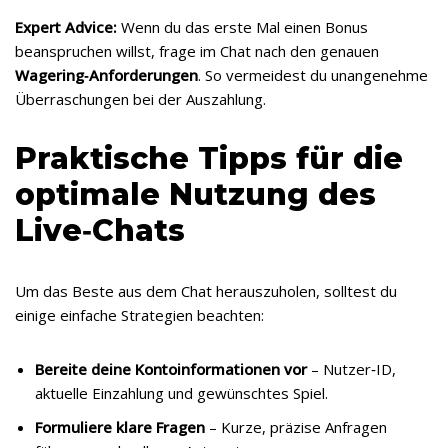
Expert Advice:
Wenn du das erste Mal einen Bonus
beanspruchen willst, frage im Chat nach den genauen
Wagering‑Anforderungen
. So vermeidest du unangenehme
Überraschungen bei der Auszahlung.
Praktische Tipps für die
optimale Nutzung des
Live‑Chats
Um das Beste aus dem Chat herauszuholen, solltest du
einige einfache Strategien beachten:
Bereite deine Kontoinformationen vor
– Nutzer‑ID,
aktuelle Einzahlung und gewünschtes Spiel.
Formuliere klare Fragen
– Kurze, präzise Anfragen