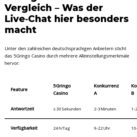
Vergleich – Was der
Live‑Chat hier besonders
macht
Unter den zahlreichen deutschsprachigen Anbietern sticht
das 5Gringo Casino durch mehrere Alleinstellungsmerkmale
hervor:
5Gringo
Konkurrenz
Ko
Feature
Casino
A
B
Antwortzeit
≤ 30 Sekunden
2‑3 Minuten
1‑
Verfügbarkeit
24 h/Tag
9‑22 Uhr
10