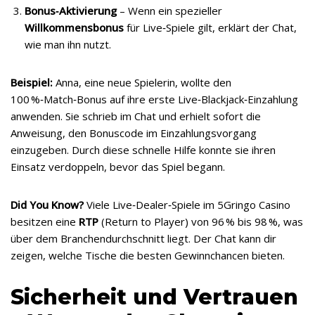
Bonus‑Aktivierung
– Wenn ein spezieller
Willkommensbonus
für Live‑Spiele gilt, erklärt der Chat,
wie man ihn nutzt.
Beispiel:
Anna, eine neue Spielerin, wollte den
100 %‑Match‑Bonus auf ihre erste Live‑Blackjack‑Einzahlung
anwenden. Sie schrieb im Chat und erhielt sofort die
Anweisung, den Bonuscode im Einzahlungsvorgang
einzugeben. Durch diese schnelle Hilfe konnte sie ihren
Einsatz verdoppeln, bevor das Spiel begann.
Did You Know?
Viele Live‑Dealer‑Spiele im 5Gringo Casino
besitzen eine
RTP
(Return to Player) von 96 % bis 98 %, was
über dem Branchendurchschnitt liegt. Der Chat kann dir
zeigen, welche Tische die besten Gewinnchancen bieten.
Sicherheit und Vertrauen