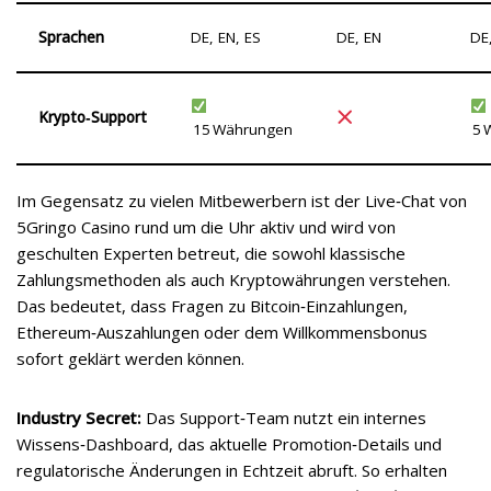
Sprachen
DE, EN, ES
DE, EN
DE
Krypto‑Support
15 Währungen
5 
Im Gegensatz zu vielen Mitbewerbern ist der Live‑Chat von
5Gringo Casino rund um die Uhr aktiv und wird von
geschulten Experten betreut, die sowohl klassische
Zahlungsmethoden als auch Kryptowährungen verstehen.
Das bedeutet, dass Fragen zu Bitcoin‑Einzahlungen,
Ethereum‑Auszahlungen oder dem Willkommensbonus
sofort geklärt werden können.
Industry Secret:
Das Support‑Team nutzt ein internes
Wissens‑Dashboard, das aktuelle Promotion‑Details und
regulatorische Änderungen in Echtzeit abruft. So erhalten