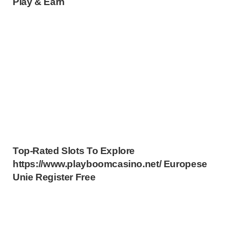
Play & Earn
Top-Rated Slots To Explore
https://www.playboomcasino.net/ Europese
Unie Register Free