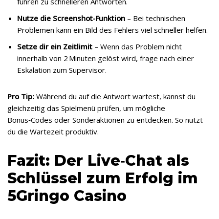
führen zu schnelleren Antworten.
Nutze die Screenshot‑Funktion
– Bei technischen
Problemen kann ein Bild des Fehlers viel schneller helfen.
Setze dir ein Zeitlimit
– Wenn das Problem nicht
innerhalb von 2 Minuten gelöst wird, frage nach einer
Eskalation zum Supervisor.
Pro Tip:
Während du auf die Antwort wartest, kannst du
gleichzeitig das Spielmenü prüfen, um mögliche
Bonus‑Codes oder Sonderaktionen zu entdecken. So nutzt
du die Wartezeit produktiv.
Fazit: Der Live‑Chat als
Schlüssel zum Erfolg im
5Gringo Casino