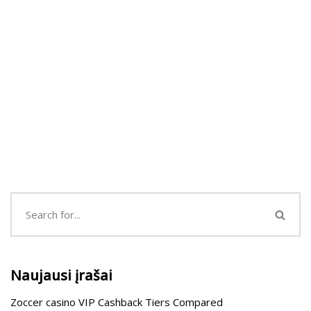
Naujausi įrašai
Zoccer casino VIP Cashback Tiers Compared