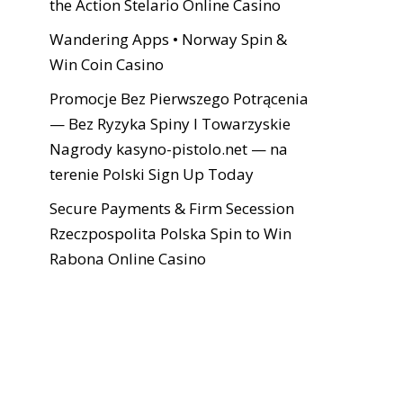
the Action Stelario Online Casino
Wandering Apps • Norway Spin &
Win Coin Casino
Promocje Bez Pierwszego Potrącenia
— Bez Ryzyka Spiny I Towarzyskie
Nagrody kasyno-pistolo.net — na
terenie Polski Sign Up Today
Secure Payments & Firm Secession
Rzeczpospolita Polska Spin to Win
Rabona Online Casino