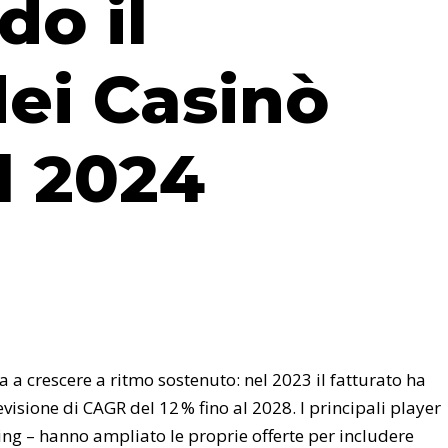
do il
ei Casinò
l 2024
a a crescere a ritmo sostenuto: nel 2023 il fatturato ha
evisione di CAGR del 12 % fino al 2028. I principali player
ng – hanno ampliato le proprie offerte per includere