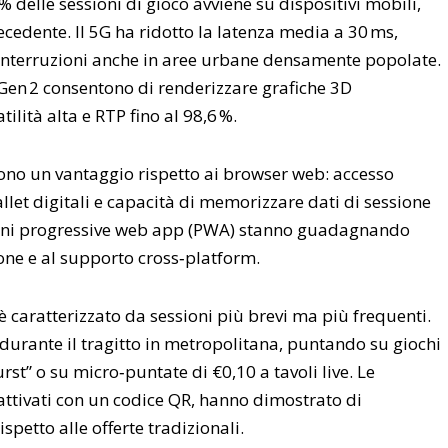
% delle sessioni di gioco avviene su dispositivi mobili,
ecedente. Il 5G ha ridotto la latenza media a 30 ms,
 interruzioni anche in aree urbane densamente popolate.
Gen 2 consentono di renderizzare grafiche 3D
lità alta e RTP fino al 98,6 %.
frono un vantaggio rispetto ai browser web: accesso
allet digitali e capacità di memorizzare dati di sessione
uzioni progressive web app (PWA) stanno guadagnando
zione e al supporto cross‑platform.
 caratterizzato da sessioni più brevi ma più frequenti.
durante il tragitto in metropolitana, puntando su giochi
rst” o su micro‑puntate di €0,10 a tavoli live. Le
attivati con un codice QR, hanno dimostrato di
spetto alle offerte tradizionali.