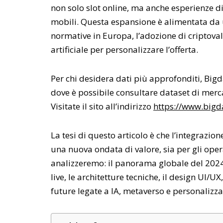
o
a
e
non solo slot online, ma anche esperienze di 
o
m
mobili. Questa espansione è alimentata da u
k
normative in Europa, l’adozione di criptoval
artificiale per personalizzare l’offerta.
Per chi desidera dati più approfonditi, Big
dove è possibile consultare dataset di merc
Visitate il sito all’indirizzo
https://www.bigd
La tesi di questo articolo è che l’integrazio
una nuova ondata di valore, sia per gli oper
analizzeremo: il panorama globale del 2024, 
live, le architetture tecniche, il design UI/UX
future legate a IA, metaverso e personalizza