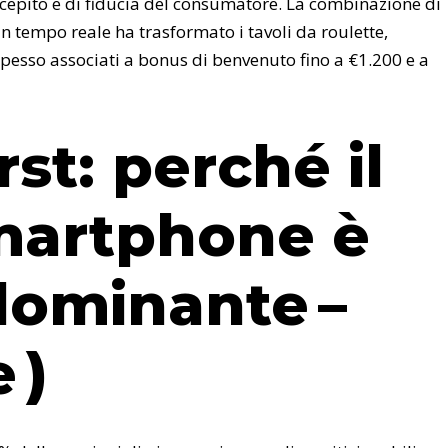
ercepito e di fiducia del consumatore. La combinazione di
in tempo reale ha trasformato i tavoli da roulette,
pesso associati a bonus di benvenuto fino a €1.200 e a
rst: perché il
martphone è
dominante –
 )