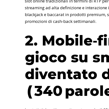
slot online tradizionali in termini di RTP p
streaming ad alta definizione e interazione 
blackjack e baccarat in prodotti premium, s
promozioni di cash‑back settimanali.
2. Mobile‑fi
gioco su s
diventato 
( 340 parole