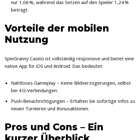
nur 1,06 %, während das Setzen auf den Spieler 1,24 %
beträgt.
Vorteile der mobilen
Nutzung
SpinGranny Casino ist vollständig responsive und bietet eine
native App für iOS und Android. Das bedeutet:
Nahtloses Gameplay – Keine Bildverzögerungen, selbst
bei 4 G‑Verbindungen.
Push‑Benachrichtigungen – Erhalten Sie sofortige Infos zu
neuen Turnieren und Bonusaktionen.
Pros und Cons – Ein
kurzer Überblick