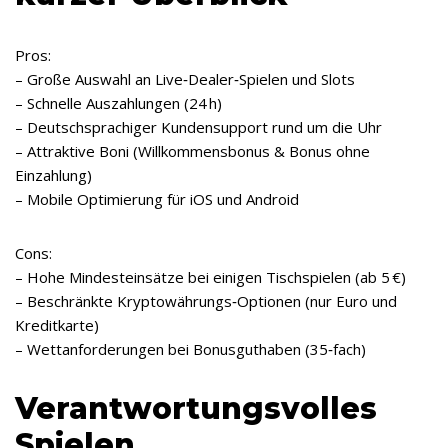
Pros:
– Große Auswahl an Live‑Dealer‑Spielen und Slots
– Schnelle Auszahlungen (24 h)
– Deutschsprachiger Kundensupport rund um die Uhr
– Attraktive Boni (Willkommensbonus & Bonus ohne
Einzahlung)
– Mobile Optimierung für iOS und Android
Cons:
– Hohe Mindesteinsätze bei einigen Tischspielen (ab 5 €)
– Beschränkte Kryptowährungs‑Optionen (nur Euro und
Kreditkarte)
– Wettanforderungen bei Bonusguthaben (35‑fach)
Verantwortungsvolles
Spielen