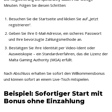
Minuten. Folgen Sie diesen Schritten:
Besuchen Sie die Startseite und klicken Sie auf „Jetzt
registrieren“.
Geben Sie Ihre E‑Mail‑Adresse, ein sicheres Passwort
und Ihre bevorzugte Zahlungsmethode an.
Bestätigen Sie Ihre Identität per Video‑Ident oder
Ausweiskopie – ein Standardverfahren, das die Lizenz der
Malta Gaming Authority (MGA) erfüllt.
Nach Abschluss erhalten Sie sofort den Willkommensbonus
und können sofort an einem Live‑Tisch mitspielen.
Beispiel: Sofortiger Start mit
Bonus ohne Einzahlung