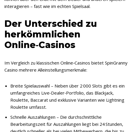
interagieren – fast wie im echten Spielsaal.
Der Unterschied zu
herkömmlichen
Online‑Casinos
Im Vergleich zu klassischen Online‑Casinos bietet SpinGranny
Casino mehrere Alleinstellungsmerkmale:
Breite Spielauswahl – Neben über 2 000 Slots gibt es ein
umfangreiches Live‑Dealer‑Portfolio, das Blackjack,
Roulette, Baccarat und exklusive Varianten wie Lightning
Roulette umfasst.
Schnelle Auszahlungen – Die durchschnittliche
Bearbeitungszeit für Auszahlungen liegt bei 24 Stunden,
deutlich schneller als bei vielen Mitbewerbern, die bis zu