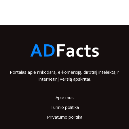
Portalas apie rinkodarą, e-komerciją, dirbtinį intelektą ir
internetinį verslą apskritai.
Apie mus
Turinio politika
Privatumo politika