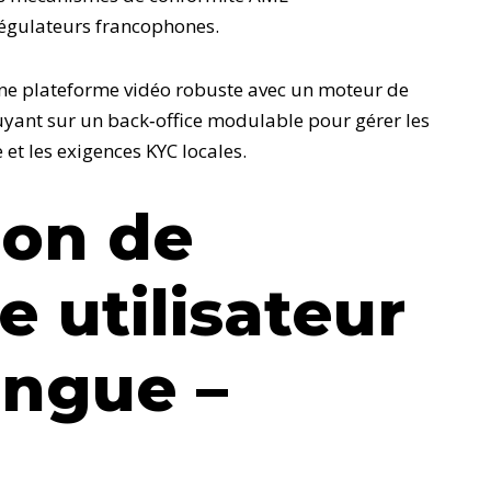
régulateurs francophones.
ne plateforme vidéo robuste avec un moteur de
yant sur un back‑office modulable pour gérer les
et les exigences KYC locales.
ion de
e utilisateur
ingue –