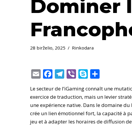
Dominer 
Francoph
28 birželio, 2025
Rinkodara
E
F
T
Vi
S
S
m
ac
el
b
k
h
Le secteur de l’iGaming connaît une mutation
ai
e
e
er
y
ar
exercice de traduction, mais un levier str
l
b
gr
p
e
une expérience native. Dans le domaine du li
o
a
e
crée un lien émotionnel fort, la capacité à 
o
m
jeu et à adapter les horaires de diffusion de
k