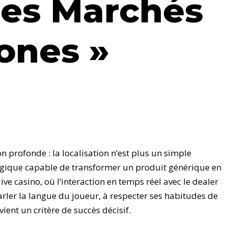
les Marchés
ones »
 profonde : la localisation n’est plus un simple
atégique capable de transformer un produit générique en
ve casino, où l’interaction en temps réel avec le dealer
parler la langue du joueur, à respecter ses habitudes de
vient un critère de succès décisif.