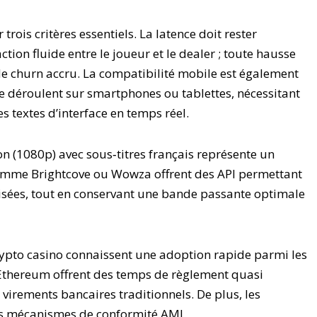
rois critères essentiels. La latence doit rester
tion fluide entre le joueur et le dealer ; toute hausse
de churn accru. La compatibilité mobile est également
 se déroulent sur smartphones ou tablettes, nécessitant
 textes d’interface en temps réel.
ion (1080p) avec sous‑titres français représente un
comme Brightcove ou Wowza offrent des API permettant
nisées, tout en conservant une bande passante optimale
crypto casino connaissent une adoption rapide parmi les
et Ethereum offrent des temps de règlement quasi
x virements bancaires traditionnels. De plus, les
des mécanismes de conformité AML