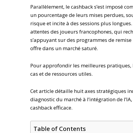
Parallèlement, le cashback s’est imposé com
un pourcentage de leurs mises perdues, sou
risque et incite à des sessions plus longue
attentes des joueurs francophones, qui recher
s’appuyant sur des programmes de remise bi
offre dans un marché saturé.
Pour approfondir les meilleures pratiques, l
cas et de ressources utiles.
Cet article détaille huit axes stratégiques i
diagnostic du marché à l’intégration de l’I
cashback efficace.
Table of Contents