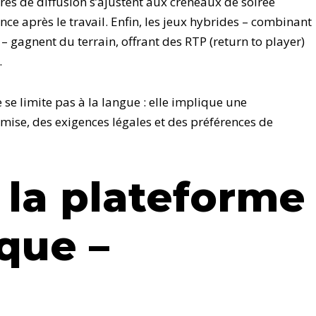
es de diffusion s’ajustent aux créneaux de soirée
nce après le travail. Enfin, les jeux hybrides – combinant
t – gagnent du terrain, offrant des RTP (return to player)
.
se limite pas à la langue : elle implique une
se, des exigences légales et des préférences de
 la plateforme
que –