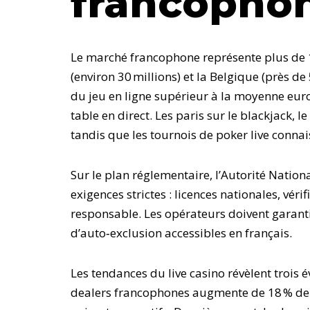
francophon
Le marché francophone représente plus de 12
(environ 30 millions) et la Belgique (près de
du jeu en ligne supérieur à la moyenne eur
table en direct. Les paris sur le blackjack, 
tandis que les tournois de poker live conna
Sur le plan réglementaire, l’Autorité Nation
exigences strictes : licences nationales, véri
responsable. Les opérateurs doivent garantir l
d’auto‑exclusion accessibles en français.
Les tendances du live casino révèlent troi
dealers francophones augmente de 18 % dep