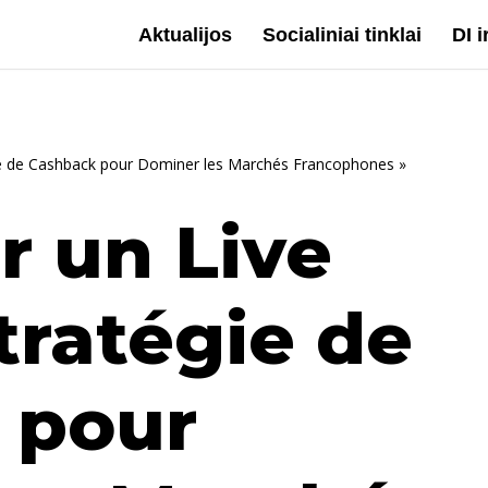
Aktualijos
Socialiniai tinklai
DI 
égie de Cashback pour Dominer les Marchés Francophones »
r un Live
tratégie de
 pour