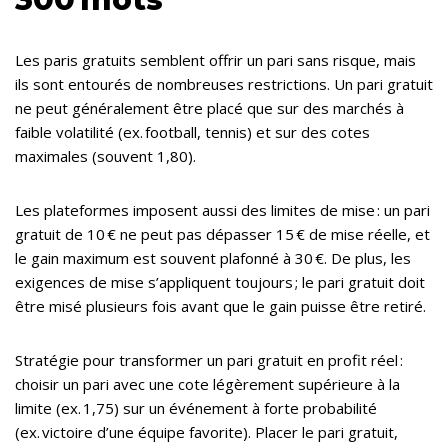
Les paris gratuits semblent offrir un pari sans risque, mais
ils sont entourés de nombreuses restrictions. Un pari gratuit
ne peut généralement être placé que sur des marchés à
faible volatilité (ex. football, tennis) et sur des cotes
maximales (souvent 1,80).
Les plateformes imposent aussi des limites de mise : un pari
gratuit de 10 € ne peut pas dépasser 15 € de mise réelle, et
le gain maximum est souvent plafonné à 30 €. De plus, les
exigences de mise s’appliquent toujours ; le pari gratuit doit
être misé plusieurs fois avant que le gain puisse être retiré.
Stratégie pour transformer un pari gratuit en profit réel :
choisir un pari avec une cote légèrement supérieure à la
limite (ex. 1,75) sur un événement à forte probabilité
(ex. victoire d’une équipe favorite). Placer le pari gratuit,