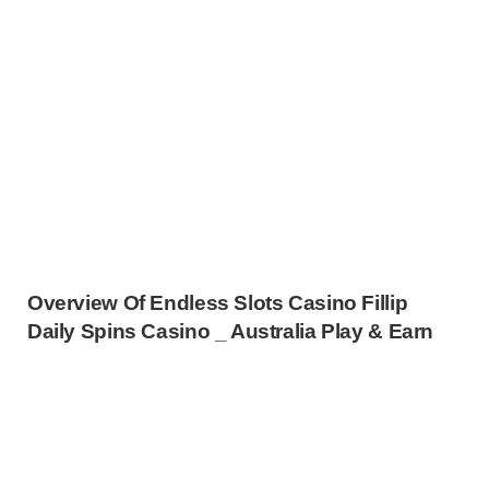
Overview Of Endless Slots Casino Fillip
Daily Spins Casino _ Australia Play & Earn