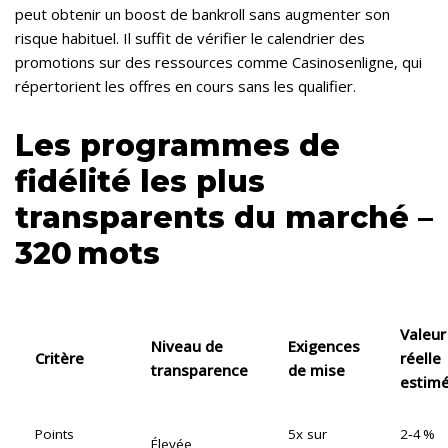
peut obtenir un boost de bankroll sans augmenter son
risque habituel. Il suffit de vérifier le calendrier des
promotions sur des ressources comme Casinosenligne, qui
répertorient les offres en cours sans les qualifier.
Les programmes de
fidélité les plus
transparents du marché –
320 mots
Valeur
Niveau de
Exigences
Critère
réelle
transparence
de mise
estim
Points
5x sur
2‑4 %
Élevée