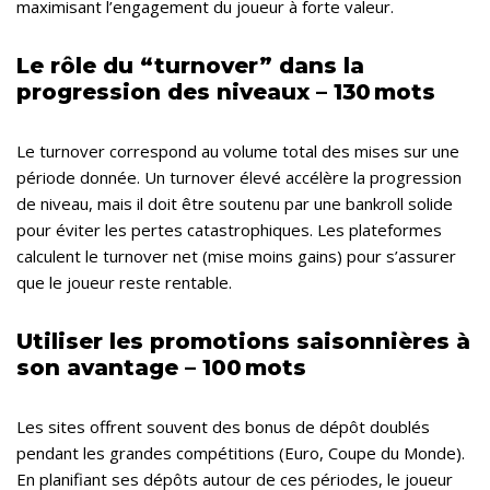
maximisant l’engagement du joueur à forte valeur.
Le rôle du “turnover” dans la
progression des niveaux – 130 mots
Le turnover correspond au volume total des mises sur une
période donnée. Un turnover élevé accélère la progression
de niveau, mais il doit être soutenu par une bankroll solide
pour éviter les pertes catastrophiques. Les plateformes
calculent le turnover net (mise moins gains) pour s’assurer
que le joueur reste rentable.
Utiliser les promotions saisonnières à
son avantage – 100 mots
Les sites offrent souvent des bonus de dépôt doublés
pendant les grandes compétitions (Euro, Coupe du Monde).
En planifiant ses dépôts autour de ces périodes, le joueur