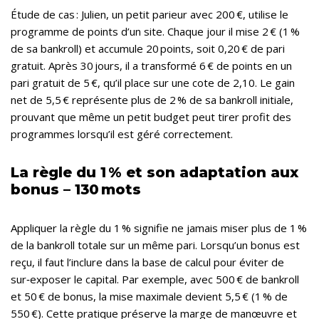
Étude de cas : Julien, un petit parieur avec 200 €, utilise le
programme de points d’un site. Chaque jour il mise 2 € (1 %
de sa bankroll) et accumule 20 points, soit 0,20 € de pari
gratuit. Après 30 jours, il a transformé 6 € de points en un
pari gratuit de 5 €, qu’il place sur une cote de 2,10. Le gain
net de 5,5 € représente plus de 2 % de sa bankroll initiale,
prouvant que même un petit budget peut tirer profit des
programmes lorsqu’il est géré correctement.
La règle du 1 % et son adaptation aux
bonus – 130 mots
Appliquer la règle du 1 % signifie ne jamais miser plus de 1 %
de la bankroll totale sur un même pari. Lorsqu’un bonus est
reçu, il faut l’inclure dans la base de calcul pour éviter de
sur‑exposer le capital. Par exemple, avec 500 € de bankroll
et 50 € de bonus, la mise maximale devient 5,5 € (1 % de
550 €). Cette pratique préserve la marge de manœuvre et