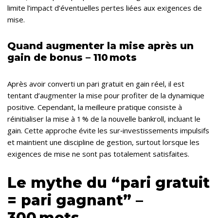
limite l’impact d’éventuelles pertes liées aux exigences de
mise.
Quand augmenter la mise après un
gain de bonus – 110 mots
Après avoir converti un pari gratuit en gain réel, il est
tentant d’augmenter la mise pour profiter de la dynamique
positive. Cependant, la meilleure pratique consiste à
réinitialiser la mise à 1 % de la nouvelle bankroll, incluant le
gain. Cette approche évite les sur‑investissements impulsifs
et maintient une discipline de gestion, surtout lorsque les
exigences de mise ne sont pas totalement satisfaites.
Le mythe du “pari gratuit
= pari gagnant” –
300 mots