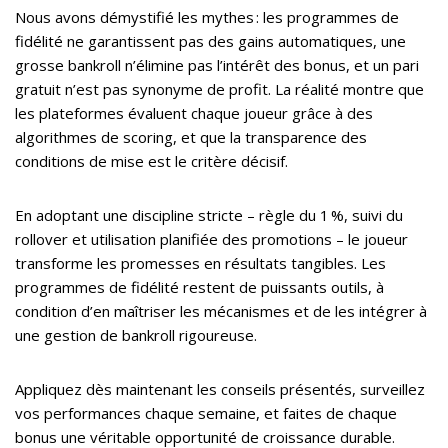
Nous avons démystifié les mythes : les programmes de
fidélité ne garantissent pas des gains automatiques, une
grosse bankroll n’élimine pas l’intérêt des bonus, et un pari
gratuit n’est pas synonyme de profit. La réalité montre que
les plateformes évaluent chaque joueur grâce à des
algorithmes de scoring, et que la transparence des
conditions de mise est le critère décisif.
En adoptant une discipline stricte – règle du 1 %, suivi du
rollover et utilisation planifiée des promotions – le joueur
transforme les promesses en résultats tangibles. Les
programmes de fidélité restent de puissants outils, à
condition d’en maîtriser les mécanismes et de les intégrer à
une gestion de bankroll rigoureuse.
Appliquez dès maintenant les conseils présentés, surveillez
vos performances chaque semaine, et faites de chaque
bonus une véritable opportunité de croissance durable.