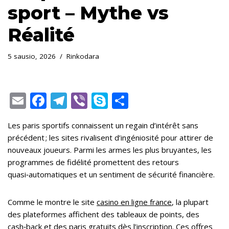
sport – Mythe vs
Réalité
5 sausio, 2026
Rinkodara
E
F
T
Vi
S
S
m
ac
el
b
k
h
Les paris sportifs connaissent un regain d’intérêt sans
ai
e
e
er
y
ar
précédent ; les sites rivalisent d’ingéniosité pour attirer de
l
b
gr
p
e
nouveaux joueurs. Parmi les armes les plus bruyantes, les
o
a
e
programmes de fidélité promettent des retours
quasi‑automatiques et un sentiment de sécurité financière.
o
m
k
Comme le montre le site
casino en ligne france
, la plupart
des plateformes affichent des tableaux de points, des
cash‑back et des paris gratuits dès l’inscription. Ces offres