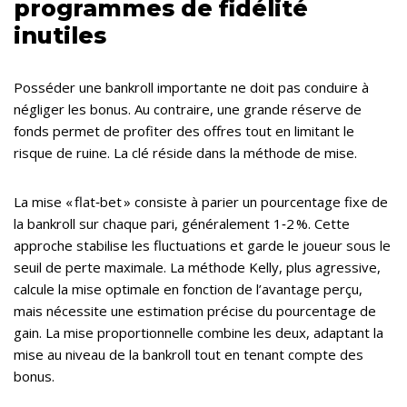
programmes de fidélité
inutiles
Posséder une bankroll importante ne doit pas conduire à
négliger les bonus. Au contraire, une grande réserve de
fonds permet de profiter des offres tout en limitant le
risque de ruine. La clé réside dans la méthode de mise.
La mise « flat‑bet » consiste à parier un pourcentage fixe de
la bankroll sur chaque pari, généralement 1‑2 %. Cette
approche stabilise les fluctuations et garde le joueur sous le
seuil de perte maximale. La méthode Kelly, plus agressive,
calcule la mise optimale en fonction de l’avantage perçu,
mais nécessite une estimation précise du pourcentage de
gain. La mise proportionnelle combine les deux, adaptant la
mise au niveau de la bankroll tout en tenant compte des
bonus.