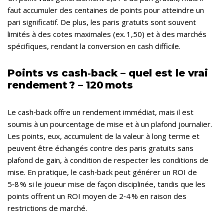
faut accumuler des centaines de points pour atteindre un
pari significatif. De plus, les paris gratuits sont souvent
limités à des cotes maximales (ex. 1,50) et à des marchés
spécifiques, rendant la conversion en cash difficile.
Points vs cash‑back – quel est le vrai
rendement ? – 120 mots
Le cash‑back offre un rendement immédiat, mais il est
soumis à un pourcentage de mise et à un plafond journalier.
Les points, eux, accumulent de la valeur à long terme et
peuvent être échangés contre des paris gratuits sans
plafond de gain, à condition de respecter les conditions de
mise. En pratique, le cash‑back peut générer un ROI de
5‑8 % si le joueur mise de façon disciplinée, tandis que les
points offrent un ROI moyen de 2‑4 % en raison des
restrictions de marché.