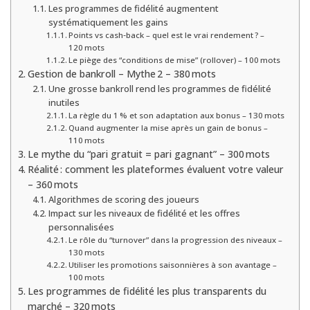
Les programmes de fidélité augmentent
systématiquement les gains
Points vs cash‑back – quel est le vrai rendement ? –
120 mots
Le piège des “conditions de mise” (rollover) – 100 mots
Gestion de bankroll – Mythe 2 – 380 mots
Une grosse bankroll rend les programmes de fidélité
inutiles
La règle du 1 % et son adaptation aux bonus – 130 mots
Quand augmenter la mise après un gain de bonus –
110 mots
Le mythe du “pari gratuit = pari gagnant” – 300 mots
Réalité : comment les plateformes évaluent votre valeur
– 360 mots
Algorithmes de scoring des joueurs
Impact sur les niveaux de fidélité et les offres
personnalisées
Le rôle du “turnover” dans la progression des niveaux –
130 mots
Utiliser les promotions saisonnières à son avantage –
100 mots
Les programmes de fidélité les plus transparents du
marché – 320 mots