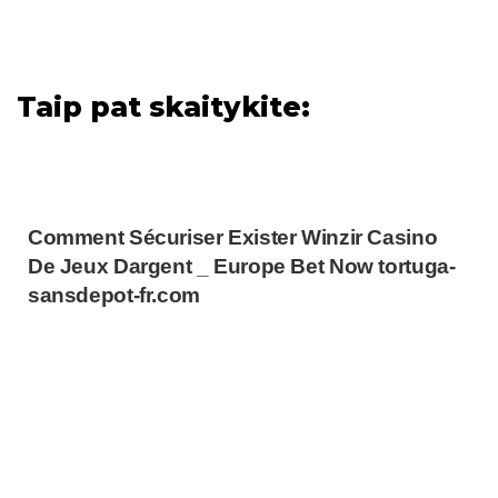
Taip pat skaitykite:
Comment Sécuriser Exister Winzir Casino
De Jeux Dargent _ Europe Bet Now tortuga-
sansdepot-fr.com