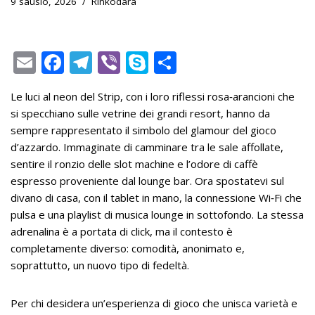
9 sausio, 2026
Rinkodara
E
F
T
Vi
S
S
m
ac
el
b
k
h
Le luci al neon del Strip, con i loro riflessi rosa‑arancioni che
ai
e
e
er
y
ar
si specchiano sulle vetrine dei grandi resort, hanno da
l
b
gr
p
e
sempre rappresentato il simbolo del glamour del gioco
o
a
e
d’azzardo. Immaginate di camminare tra le sale affollate,
sentire il ronzio delle slot machine e l’odore di caffè
o
m
espresso proveniente dal lounge bar. Ora spostatevi sul
k
divano di casa, con il tablet in mano, la connessione Wi‑Fi che
pulsa e una playlist di musica lounge in sottofondo. La stessa
adrenalina è a portata di click, ma il contesto è
completamente diverso: comodità, anonimato e,
soprattutto, un nuovo tipo di fedeltà.
Per chi desidera un’esperienza di gioco che unisca varietà e