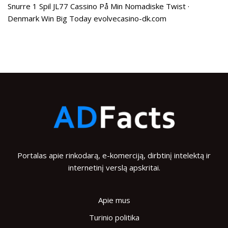
Snurre 1 Spil JL77 Cassino På Min Nomadiske Twist ·
Denmark Win Big Today evolvecasino-dk.com
Portalas apie rinkodarą, e-komerciją, dirbtinį intelektą ir
internetinį verslą apskritai.
Apie mus
Turinio politika