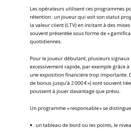
Les opérateurs utilisent ces programmes po
rétention : un joueur qui voit son statut pro
la valeur client (LTV) en incitant à des mis
souvent présentée sous forme de « gamificat
quotidiennes.
Pour le joueur débutant, plusieurs signaux d
excessivement rapide, par exemple grâce à
une exposition financière trop importante. 
de bonus jusqu’à 2 000 € ») sont souvent lié
poussent à jouer davantage que prévu.
Un programme « responsable » se distingue dè
un tableau de bord où les points, le nivea