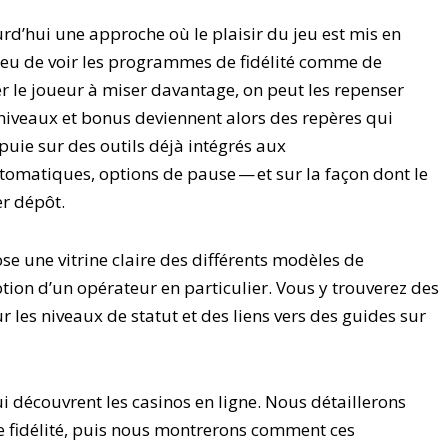
rd’hui une approche où le plaisir du jeu est mis en
 lieu de voir les programmes de fidélité comme de
r le joueur à miser davantage, on peut les repenser
niveaux et bonus deviennent alors des repères qui
ppuie sur des outils déjà intégrés aux
tomatiques, options de pause — et sur la façon dont le
r dépôt.
e une vitrine claire des différents modèles de
tion d’un opérateur en particulier. Vous y trouverez des
 les niveaux de statut et des liens vers des guides sur
ui découvrent les casinos en ligne. Nous détaillerons
 fidélité, puis nous montrerons comment ces