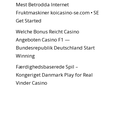
Mest Betrodda Internet
Fruktmaskiner koicasino-se.com • SE
Get Started
Welche Bonus Reicht Casino
Angeboten Casino F1 —
Bundesrepublik Deutschland Start
Winning
Færdighedsbaserede Spil –
Kongeriget Danmark Play for Real
Vinder Casino