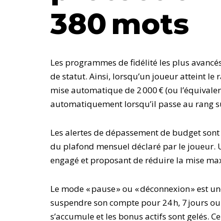
380 mots
Les programmes de fidélité les plus avancés
de statut. Ainsi, lorsqu’un joueur atteint le 
mise automatique de 2 000 € (ou l’équivalent
automatiquement lorsqu’il passe au rang sui
Les alertes de dépassement de budget sont
du plafond mensuel déclaré par le joueur. 
engagé et proposant de réduire la mise max
Le mode « pause » ou « déconnexion » est une 
suspendre son compte pour 24 h, 7 jours ou 
s’accumule et les bonus actifs sont gelés. 