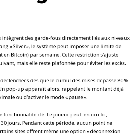
 intègrent des garde‑fous directement liés aux niveaux
rang « Silver », le système peut imposer une limite de
 en Bitcoin) par semaine. Cette restriction s’ajuste
vant, mais elle reste plafonnée pour éviter les excès.
 déclenchées dès que le cumul des mises dépasse 80 %
Un pop‑up apparaît alors, rappelant le montant déjà
imale ou d’activer le mode « pause ».
fonctionnalité clé. Le joueur peut, en un clic,
30 jours. Pendant cette période, aucun point ne
Certains sites offrent même une option « déconnexion