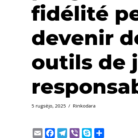
fidélité 
devenir d
outils de 
responsa
5 rugsėjo, 2025
Rinkodara
E
F
T
Vi
S
S