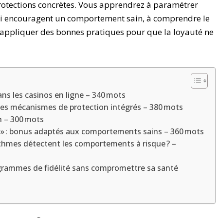
otections concrètes. Vous apprendrez à paramétrer
ui encouragent un comportement sain, à comprendre le
à appliquer des bonnes pratiques pour que la loyauté ne
ans les casinos en ligne – 340 mots
: les mécanismes de protection intégrés – 380 mots
n – 300 mots
s » : bonus adaptés aux comportements sains – 360 mots
ithmes détectent les comportements à risque ? –
ogrammes de fidélité sans compromettre sa santé