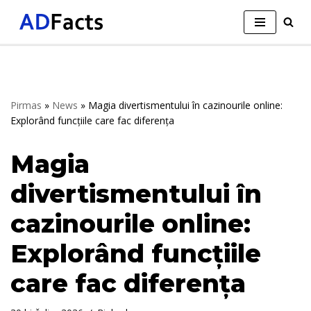
Skip
to
content
Pirmas
»
News
»
Magia divertismentului în cazinourile online:
Explorând funcțiile care fac diferența
Magia
divertismentului în
cazinourile online:
Explorând funcțiile
care fac diferența