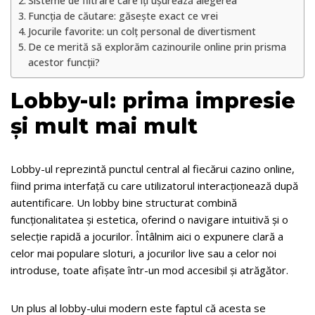
Sisteme de filtrare care îți ușurează alegerea
Funcția de căutare: găsește exact ce vrei
Jocurile favorite: un colț personal de divertisment
De ce merită să explorăm cazinourile online prin prisma
acestor funcții?
Lobby-ul: prima impresie
și mult mai mult
Lobby-ul reprezintă punctul central al fiecărui cazino online,
fiind prima interfață cu care utilizatorul interacționează după
autentificare. Un lobby bine structurat combină
funcționalitatea și estetica, oferind o navigare intuitivă și o
selecție rapidă a jocurilor. Întâlnim aici o expunere clară a
celor mai populare sloturi, a jocurilor live sau a celor noi
introduse, toate afișate într-un mod accesibil și atrăgător.
Un plus al lobby-ului modern este faptul că acesta se