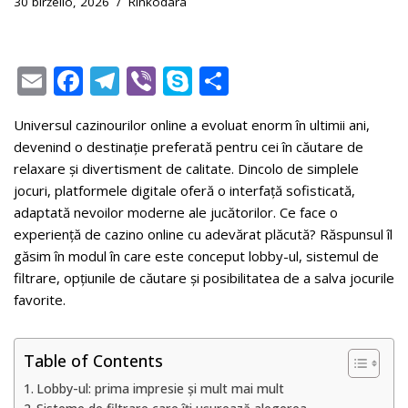
30 birželio, 2026
Rinkodara
E
F
T
Vi
S
S
m
ac
el
b
k
h
Universul cazinourilor online a evoluat enorm în ultimii ani,
ai
e
e
er
y
ar
devenind o destinație preferată pentru cei în căutare de
l
b
gr
p
e
relaxare și divertisment de calitate. Dincolo de simplele
o
a
e
jocuri, platformele digitale oferă o interfață sofisticată,
adaptată nevoilor moderne ale jucătorilor. Ce face o
o
m
experiență de cazino online cu adevărat plăcută? Răspunsul îl
k
găsim în modul în care este conceput lobby-ul, sistemul de
filtrare, opțiunile de căutare și posibilitatea de a salva jocurile
favorite.
Table of Contents
Lobby-ul: prima impresie și mult mai mult