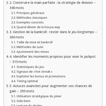
2. Construire la main parfaite : la stratégie de division –
340 mots
Principes généraux
Méthodes classiques
Exemples concrets
Quand dévier de la house way
3. Gestion de la bankroll : rester dans le jeu longtemps –
260 mots
Taille de mise et bankroll
Méthodes de suivi
Ajustement des mises
4. Identifier les moments propices pour viser le jackpot
– 315 mots
Statistiques du jeu
Signaux de « hot streak »
Exploiter les bonus et promotions
Timing optimal
5. Astuces avancées pour augmenter vos chances de
gain – 295 mots
Utilisation stratégique du joker
Side‑bets
Lecture du dealer