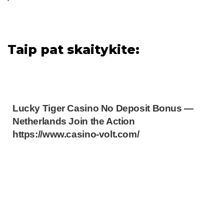
Taip pat skaitykite:
Lucky Tiger Casino No Deposit Bonus —
Netherlands Join the Action
https://www.casino-volt.com/