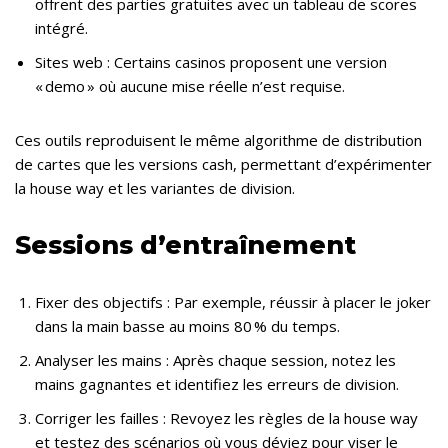
offrent des parties gratuites avec un tableau de scores
intégré.
Sites web : Certains casinos proposent une version
« demo » où aucune mise réelle n’est requise.
Ces outils reproduisent le même algorithme de distribution
de cartes que les versions cash, permettant d’expérimenter
la house way et les variantes de division.
Sessions d’entraînement
Fixer des objectifs : Par exemple, réussir à placer le joker
dans la main basse au moins 80 % du temps.
Analyser les mains : Après chaque session, notez les
mains gagnantes et identifiez les erreurs de division.
Corriger les failles : Revoyez les règles de la house way
et testez des scénarios où vous déviez pour viser le