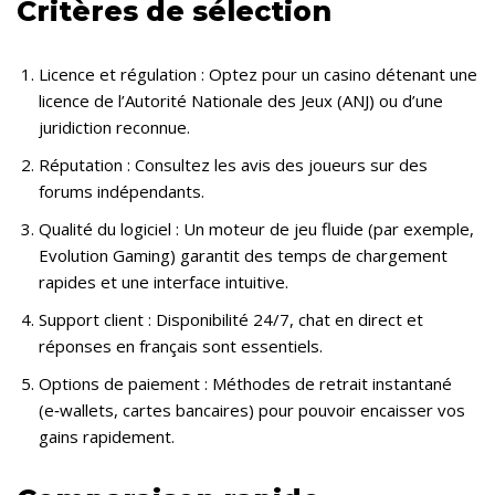
Critères de sélection
Licence et régulation : Optez pour un casino détenant une
licence de l’Autorité Nationale des Jeux (ANJ) ou d’une
juridiction reconnue.
Réputation : Consultez les avis des joueurs sur des
forums indépendants.
Qualité du logiciel : Un moteur de jeu fluide (par exemple,
Evolution Gaming) garantit des temps de chargement
rapides et une interface intuitive.
Support client : Disponibilité 24/7, chat en direct et
réponses en français sont essentiels.
Options de paiement : Méthodes de retrait instantané
(e‑wallets, cartes bancaires) pour pouvoir encaisser vos
gains rapidement.