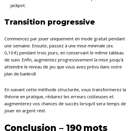
jackpot.
Transition progressive
Commencez par jouer uniquement en mode gratuit pendant
une semaine. Ensuite, passez à une mise minimale (ex.
0,10 €) pendant trois jours, en conservant le même tableau
de suivi. Enfin, augmentez progressivement la mise jusqu’à
atteindre le niveau de jeu que vous avez prévu dans votre
plan de bankroll.
En suivant cette méthode structurée, vous transformerez la
théorie en pratique, réduirez les erreurs coûteuses et
augmenterez vos chances de succès lorsqu’il sera temps de
jouer en argent réel.
Conclusion – 190 mots