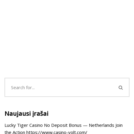
Naujausi įrašai
Lucky Tiger Casino No Deposit Bonus — Netherlands Join
the Action https://www.casino-volt.com/