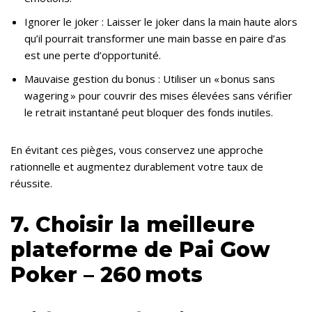
Ignorer le joker : Laisser le joker dans la main haute alors
qu’il pourrait transformer une main basse en paire d’as
est une perte d’opportunité.
Mauvaise gestion du bonus : Utiliser un « bonus sans
wagering » pour couvrir des mises élevées sans vérifier
le retrait instantané peut bloquer des fonds inutiles.
En évitant ces pièges, vous conservez une approche
rationnelle et augmentez durablement votre taux de
réussite.
7. Choisir la meilleure
plateforme de Pai Gow
Poker – 260 mots