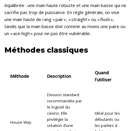
équilibrée : une main haute robuste et une main basse qui ne
sacrifie pas trop de puissance. En règle générale, on vise
une main haute de rang « pair », « straight » ou « flush »,
tandis que la main basse doit contenir au moins une paire ou
un « ace‑high » pour ne pas être vulnérable.
Méthodes classiques
Quand
Méthode
Description
l’utiliser
Division standard
recommandée par
le logiciel du
casino. Elle
Idéal pour les
privilégie la
débutants ou
House Way
création d’une
les parties à