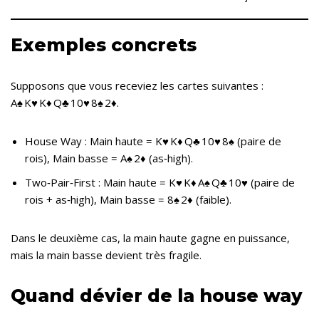
Exemples concrets
Supposons que vous receviez les cartes suivantes :
A♠ K♥ K♦ Q♣ 10♥ 8♠ 2♦.
House Way : Main haute = K♥ K♦ Q♣ 10♥ 8♠ (paire de
rois), Main basse = A♠ 2♦ (as‑high).
Two‑Pair‑First : Main haute = K♥ K♦ A♠ Q♣ 10♥ (paire de
rois + as‑high), Main basse = 8♠ 2♦ (faible).
Dans le deuxième cas, la main haute gagne en puissance,
mais la main basse devient très fragile.
Quand dévier de la house way