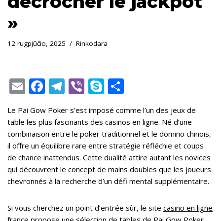
décrocher le jackpot
»
12 rugpjūčio, 2025
Rinkodara
E
F
T
Vi
S
S
m
ac
el
b
k
h
Le Pai Gow Poker s’est imposé comme l’un des jeux de
ai
e
e
er
y
ar
table les plus fascinants des casinos en ligne. Né d’une
l
b
gr
p
e
combinaison entre le poker traditionnel et le domino chinois,
o
a
e
il offre un équilibre rare entre stratégie réfléchie et coups
de chance inattendus. Cette dualité attire autant les novices
o
m
qui découvrent le concept de mains doubles que les joueurs
k
chevronnés à la recherche d’un défi mental supplémentaire.
Si vous cherchez un point d’entrée sûr, le site
casino en ligne
france
propose une sélection de tables de Pai Gow Poker