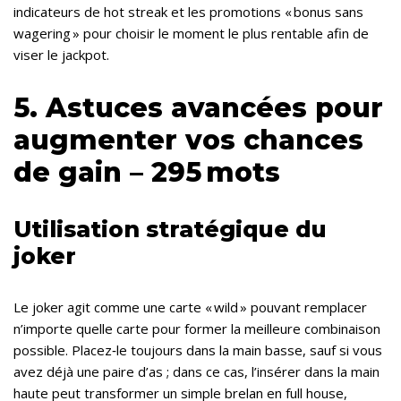
indicateurs de hot streak et les promotions « bonus sans
wagering » pour choisir le moment le plus rentable afin de
viser le jackpot.
5. Astuces avancées pour
augmenter vos chances
de gain – 295 mots
Utilisation stratégique du
joker
Le joker agit comme une carte « wild » pouvant remplacer
n’importe quelle carte pour former la meilleure combinaison
possible. Placez‑le toujours dans la main basse, sauf si vous
avez déjà une paire d’as ; dans ce cas, l’insérer dans la main
haute peut transformer un simple brelan en full house,