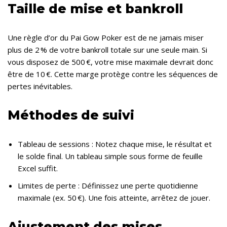
Taille de mise et bankroll
Une règle d’or du Pai Gow Poker est de ne jamais miser
plus de 2 % de votre bankroll totale sur une seule main. Si
vous disposez de 500 €, votre mise maximale devrait donc
être de 10 €. Cette marge protège contre les séquences de
pertes inévitables.
Méthodes de suivi
Tableau de sessions : Notez chaque mise, le résultat et
le solde final. Un tableau simple sous forme de feuille
Excel suffit.
Limites de perte : Définissez une perte quotidienne
maximale (ex. 50 €). Une fois atteinte, arrêtez de jouer.
Ajustement des mises